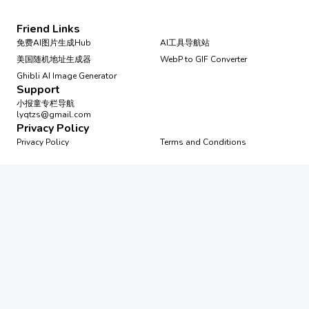
Friend Links
免费AI图片生成Hub
AI工具导航站
美国随机地址生成器
WebP to GIF Converter
Ghibli AI Image Generator
Support
小报童专栏导航
lyqtzs@gmail.com
Privacy Policy
Privacy Policy
Terms and Conditions