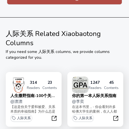
承诺一年内更新100篇以上。
订阅后加微信：Carlos9300 ,带支付截图，加入交流群，
限时领取超值福利！
人际关系
Related Xiaobaotong
Columns
If you need some
人际关系
columns, we provide columns
categorized for you.
314
23
1247
45
Readers
Contents
Readers
Contents
人生撒野指南-100个关于
你的第一本人际关系指南
爱的答案
@
澹澹
@
李奕
【这是份关于爱和被爱、关系
在这本书里，- 你会看到许多
本质的幸福指南】为什么总是
哈佛大学生的案例，在人人都
爱不到对的人？<br>分手了如
是学霸的环境下，他们如何通
人际关系
人际关系
何挽回？<br>怎...
过构建人际关系网络，...
人生撒野指南-100个关于爱的答案
你的第