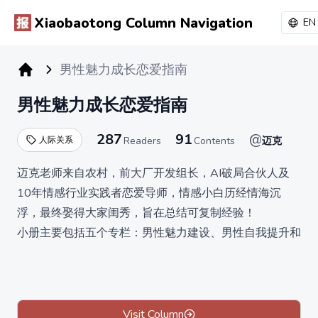
Xiaobaotong Column Navigation
EN
男性魅力成长恋爱指南
小报童专栏
男性魅力成长恋爱指南
287
91
@
人际关系
Readers
Contents
迈克
迈克老师来自农村，前大厂开发组长，AI破局合伙人及
10年情感行业实践者恋爱导师，情感小白历经情海沉
浮，最终娶得大家闺秀，旨在总结可复制经验！
小册主要包括五个专栏：男性魅力建设、男性自我提升和
成长、男性核心自信建设、男性恋爱脱单、恋爱到结婚过
渡等
小册是永久买断制，价值599元，限时特惠 10元买断
制，限时涨价。
Visit Column