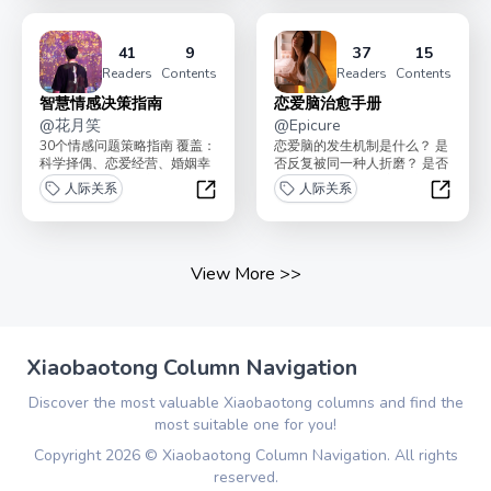
41
9
37
15
Readers
Contents
Readers
Contents
智慧情感决策指南
恋爱脑治愈手册
@
花月笑
@
Epicure
30个情感问题策略指南 覆盖：
恋爱脑的发生机制是什么？ 是
科学择偶、恋爱经营、婚姻幸
否反复被同一种人折磨？ 是否
福（连载中，已更新8篇，共
怀疑自己爱无能？ 恋爱脑是否
人际关系
人际关系
30篇）我是鱼叔...
影响到了正...
智慧情感决策指南
恋爱脑
View More
>>
Xiaobaotong Column Navigation
Discover the most valuable Xiaobaotong columns and find the
most suitable one for you!
Copyright
2026
©
Xiaobaotong Column Navigation
. All rights
reserved.