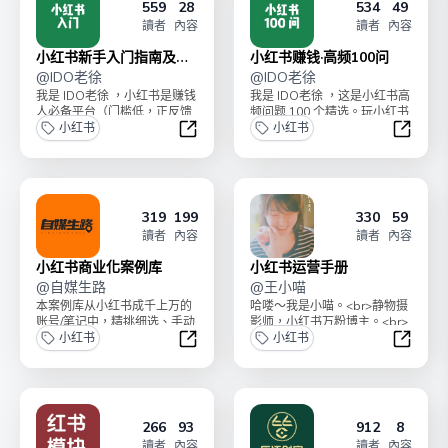
559
28
534
49
讀者
內容
讀者
內容
小红书新手入门指南及误
小红书赚钱·高频100问
区
@
IDO老徐
@
IDO老徐
我是 IDO老徐 ，小红书是赚钱
我是 IDO老徐 ，这是小红书高
人必备平台（门槛低，正反馈
频问题 100 个精选。玩小红书
快，低粉商业化）。太多同学
小红书
一定会遇到这些问题，我的一
小红书
玩小红书一直不得...
些解决建议...
小红书新手入门指南及误区
小红书赚
319
199
330
59
讀者
內容
讀者
內容
小红书商业化案例库
小红书运营手册
@
自媒生路
@
王小喵
本案例库从小红书成千上万的
哈喽～我是小喵。<br>静物摄
账号/笔记中，精挑细选、手动
影师，小红书万粉博主。<br>
拆解出了150+有商业价值、可
小红书
通过小红书变现20w+<br>知
小红书
直接复制学习的真...
名品牌合...
小红书商业化案例库
小红书
266
93
912
8
讀者
內容
讀者
內容