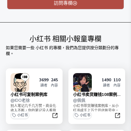
每周至少2篇，一共更新60篇。
訪問專欄
原价199元，内测价29元，一次订阅，长期有效。
后续阶梯涨价，建议看到即刻订阅。
购买后，加置顶文章我的微信，备注【心法】，送「勋妈
精选自媒体书籍合集」「小红书运营工具包」。
小红书
相關小報童專欄
如果您需要一些
小红书
的專欄，我們為您提供按分類劃分的專
欄。
3699
245
1490
110
讀者
內容
讀者
內容
小红书可复制案例库
小红书卖货赚钱108案例
@
IDO老徐
库
@
佩佩
别人笔记几千几万赞，商业化
小红书带货赚钱案例库，从小
收入不断，你的笔记没人看我
红书成千上万个开店账号中，
是IDO老徐，帮你手工精选了
小红书
手动拆解108个小红书开店赚
小红书
220 个小红书可...
钱的真实案例。近8万...
小红书可复制案例库
小红书