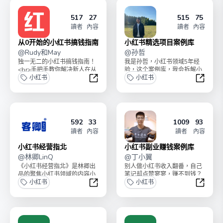
517
27
515
75
讀者
內容
讀者
內容
从0开始的小红书搞钱指南
小红书精选项目案例库
@
Rudy和May
@
孙哲
独一无二的小红书搞钱指南！
我是孙哲，小红书领域5年经
<br>手把手教你解决新人在从
验，这个案例库，我会拆解小
0到1的阶段，最容易卡住的那
小红书
红书各类型可复制能赚钱的项
小红书
些问题：1. 了...
目玩法。（全网独家）经...
从0开始的小红书搞钱指南
小红书
592
33
1009
93
讀者
內容
讀者
內容
小红书经营指北
小红书副业赚钱案例库
@
林卿LinQ
@
丁小翼
《小红书经营指北》是林卿出
别人做小红书收入翻番，自己
品的聚焦小红书领域的内容小
笔记却点赞寥寥，赚不到钱？
册，系统性地撰写小红书领域
小红书
为帮你快速起步，小翼精选了
小红书
的全版块内容，辅助你经...
88个做小红书必看的赚...
小红书经营指北
小红书