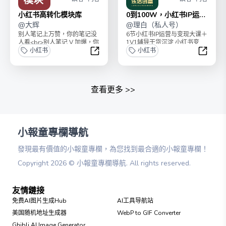
小红书高转化模块库
0到100W，小红书IP运营
@
大辉
与变现
@
理白（私人号）
别人笔记上万赞，你的笔记没
6节小红书IP运营与变现大课＋
人看<br>别人笔记 V 加爆，你
1V1辅导干货沉淀 小红书变
的笔记看完走<br>别人笔记有
小红书
现，一起赚取第一桶金！乐活
小红书
钱赚，你的...
创富出品。第一...
小红书高转化模块库
0到10
查看更多
>>
小報童專欄導航
發現最有價值的小報童專欄，為您找到最合適的小報童專欄！
Copyright
2026
©
小報童專欄導航
. All rights reserved.
友情鏈接
免费AI图片生成Hub
AI工具导航站
美国随机地址生成器
WebP to GIF Converter
Ghibli AI Image Generator