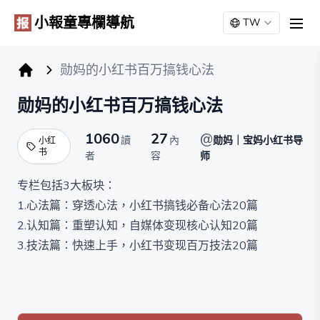
小報童專欄導航
TW
men
勋妈的小红书百万搞钱心法
小报童专栏
勋妈的小红书百万搞钱心法
1060
27
@
讀
內
勋妈｜宝妈小红书导
小红
书
者
容
师
专栏包括3大板块：
1.心法篇：穿透心法，小红书搞钱必备心法20篇
2.认知篇：重塑认知，自媒体变现核心认知20篇
3.技法篇：快速上手，小红书变现百万技法20篇
首次公开，勋妈靠小红书从0到500万变现的底层心法，
帮你快速提升变现思维，强化自媒体变现能力，抓住当下
时代给每个普通人的自媒体红利。