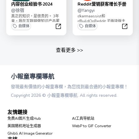
内容创业经验书·2024
Reddit营销获客增长手册
@
徐宿
@
Yangyi
真正的知识，是很贵的。 3年
r/karmaassist和
来，我在互联网做知识产品累
r/BuildOnReddit 子版块版主
计变现200万，只要订阅这个
自媒体
我将这近一年的Reddit...
自媒体
专栏，你就能学到...
内容创业经验书·2024
Redd
查看更多
>>
小報童專欄導航
發現最有價值的小報童專欄，為您找到最合適的小報童專欄！
Copyright
2026
©
小報童專欄導航
. All rights reserved.
友情鏈接
免费AI图片生成Hub
AI工具导航站
美国随机地址生成器
WebP to GIF Converter
Ghibli AI Image Generator