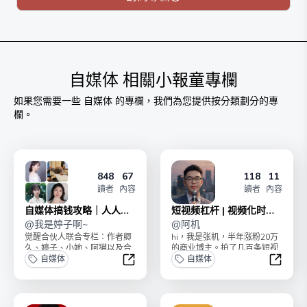
购买后＋微信：mbds2024，备注：小报童，送你一个价
值399的交流群，群里随时分享技法和心法以及答疑。
限时特价10元，2天后恢复原价39.9，抢到就是赚到！
自媒体
相關小報童專欄
如果您需要一些
自媒体
的專欄，我們為您提供按分類劃分的專
欄。
848
67
118
11
讀者
內容
讀者
內容
自媒体搞钱攻略｜人人都
短视频杠杆 | 视频化时代
能上手
@
我是婷子啊~
入局指南
@
阿机
觉醒合伙人联合专栏：作者卿
hi，我是张机，半年涨粉20万
久、婷子、小她、阿猫以及合
的商业博主。拍了几百条短视
伙人。朋友圈社群、公众号、
自媒体
频，我终于理解短视频最大的
自媒体
小红书、今日头条、B站...
价值，是「杠杆」。...
自媒体搞钱攻略｜人人都能上手
短视频杠