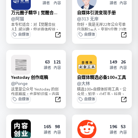
讀者
內容
讀者
內容
万元圈子精华 | 觉醒合伙
自媒体引流变现手册
人
@
阿猫
@
313 无岸
本专栏适合：对【觉醒合伙
你好，我是无岸22年公众号单
人】感兴趣，但对具体权益、
日涨粉1w人，变现5位数 23年
服务不了解，不确定自己是否
自媒体
涉足知识付费领域，成为知识
自媒体
适合，所以犹豫的小伙伴。...
星球官方公众...
万元圈子精华 | 觉醒合伙人
自媒体
63
121
149
26
讀者
內容
讀者
內容
Yestoday 创作底稿
自媒体精选必备100+工具
@
Ponge
@
大林
这里是公众号 Yestoday 的创
精选100+自媒体好用工具，公
作底稿库，也是知识库。内容
众号、知乎、小红书、抖音、
形式都是卡片笔记（flomo 笔
自媒体
视频号等各个平台。手册采用
自媒体
记），...
「买断制」，永久查...
Yestoday 创作底稿
自媒体精
165
98
196
53
讀者
內容
讀者
內容