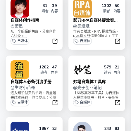
31
39
1302
50
讀者
內容
讀者
內容
自媒体创作指南
影刀RPA自媒体提效实战
@
萧墨
宝典
@
吴斌斌
从一个编辑的角度，分享创作
作者吴斌斌，RPA 提效教练，
方法论。
RPA爆文咒语堂创始人，王子
自媒体
合伙人，副业变现六位数，专
自媒体
注RPA+爆文小...
自媒体创作指南
影刀R
1202
47
579
21
讀者
內容
讀者
內容
自媒体人必备引流手册
妙笔自媒体工具库
@
生财小苗哥
@
亮子创业笔记
进入知识付费后半场，流量越
【66款高效率工具】为自媒体
来越难获取，你会发现：公域
人提供小红书、抖音、头条等
难引流、私域难留存 ！如果你
自媒体
平台的高效率辅助软件工具，
自媒体
是：互联网副业/创业...
累计更新66款以上，...
自媒体人必备引流手册
妙笔自
1857
23
243
83