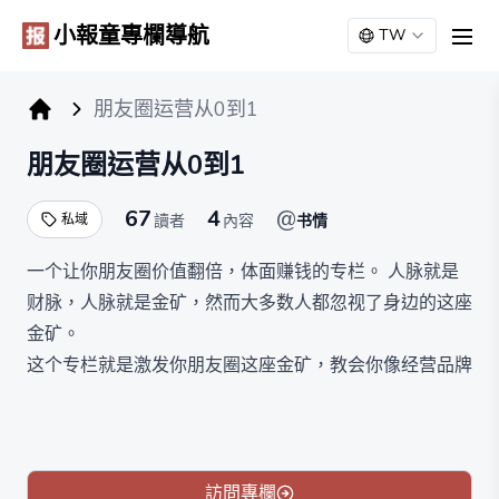
小報童專欄導航
TW
men
朋友圈运营从0到1
小报童专栏
朋友圈运营从0到1
67
4
@
私域
讀者
內容
书情
一个让你朋友圈价值翻倍，体面赚钱的专栏。 人脉就是
财脉，人脉就是金矿，然而大多数人都忽视了身边的这座
金矿。
这个专栏就是激发你朋友圈这座金矿，教会你像经营品牌
一样经营自己，教你在互联网时代，通过朋友圈链接对的
人，经过运营朋友圈达到变现的目的。
当你拥有了比别人更高质量的朋友圈时，你会比他人更容
易获得成功与财富。换句话说，你的朋友圈就是你的财
訪問專欄