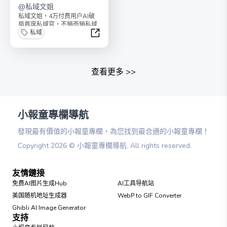
@
私域文姐
私域文姐，4万付费用户AI破
局首席私域官，不销而销私域
教练，AI破局俱乐部合伙人，
私域
纯素人4个月后实现...
私域赚钱一本通
查看更多
>>
小報童專欄導航
發現最有價值的小報童專欄，為您找到最合適的小報童專欄！
Copyright
2026
©
小報童專欄導航
. All rights reserved.
友情鏈接
免费AI图片生成Hub
AI工具导航站
美国随机地址生成器
WebP to GIF Converter
Ghibli AI Image Generator
支持