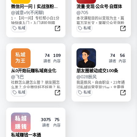
微信问一问丨实战涨粉赚
流量·变现·公众号·自媒体
钱专栏
@
诚意v9(不闲聊)
@
705
1，【问一问】专栏帮小白1分
本次课程目的以变现为主，篇
钟快速入门，入门进阶到精
篇万字长文，掌握公众号涨粉
通，8亿日活用户，【问一
私域
和运营的详细逻辑。
私域
问】的流量是不可估量的 ...
微信问一问丨实战涨粉赚钱专栏
流量·变
74
109
74
56
讀者
內容
讀者
內容
从0开始玩赚私域商业化
朋友圈被动成交100条
@
飞巴
@
028辰风
社群怎么建怎么管？ 朋友圈怎
我是辰风，自由职业，23年通
么发？ 企业微信好不好用？ 私
过私域运营变现15w，主要得
域流量怎么来？又该怎么留？
私域
益于朋友圈的运营。通过朋友
私域
每天都...
圈文案，成交了19...
从0开始玩赚私域商业化
朋友圈
3075
75
讀者
內容
私域赚钱一本通