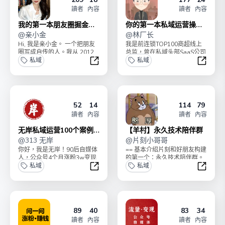
讀者
內容
讀者
內容
我的第一本朋友圈掘金指
你的第一本私域运营操盘
南
@
亲小金
速成指南
@
林厂长
Hi, 我是亲小金。 一个把朋友
我是前连锁TOP100商超线上
圈写成自传的人。我从 2012
总监，曾在私域头部SaaS公司
年开始发第一条朋友圈，记录
私域
担商家运营，服务过1000+商
私域
了我的人...
家经营私域...
我的第一本朋友圈掘金指南
你的第
52
14
114
79
讀者
內容
讀者
內容
无岸私域运营100个案例
【羊村】永久技术陪伴群
库
@
313 无岸
@
片刻小哥哥
你好，我是无岸！90后自媒体
== 基本介绍片刻和好朋友构建
人，公众号4个月涨粉3w变现
的第一个：永久技术陪伴群。
5位数，从0开始运营知识星
私域
购买专栏后，通过加微信：
私域
球，会员人数140...
52981514...
无岸私域运营100个案例库
【羊村
89
40
83
34
讀者
內容
讀者
內容