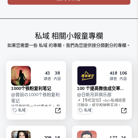
富，朋友就等于你拥有的财富价值和社交身价。
私域
相關小報童專欄
如果您需要一些
私域
的專欄，我們為您提供按分類劃分的專欄。
43
38
418
106
讀者
內容
讀者
內容
1000个铁粉复利笔记
100 个提高微信成交率的
@
曾丽の1000个铁粉复利
小技巧
@
日新月异俱乐部
笔记
📌【专栏定位】<br>私域经营
过程中，成交和销售实战。
这是我的第一个付费产品。 我
私域
<br>最简单、最容易上手，帮
私域
希望它不是你为知识付费的产
助你提高私域转...
1000个铁粉复利笔记
100 
品，而是你为行动付费的产
品。 【把我说给你...
209
18
177
24