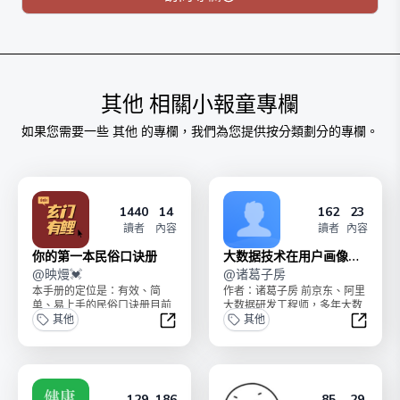
付费后➕v：ArthurInferno，送《拿来就用的1周减脂食
谱》，邀请你进群交流！
其他
相關小報童專欄
如果您需要一些
其他
的專欄，我們為您提供按分類劃分的專欄。
1440
14
162
23
讀者
內容
讀者
內容
你的第一本民俗口诀册
大数据技术在用户画像中
@
映熳💓
的应用
@
诸葛子房
本手册的定位是：有效、简
作者：诸葛子房 前京东、阿里
单、易上手的民俗口诀册目前
大数据研发工程师，多年大数
内容已经全部更新完毕。支付
其他
据开发经验 蓝桥杯《用户画像
其他
259元，你将永久拥有本...
案例精讲》专栏...
你的第一本民俗口诀册
大数据
129
186
85
29