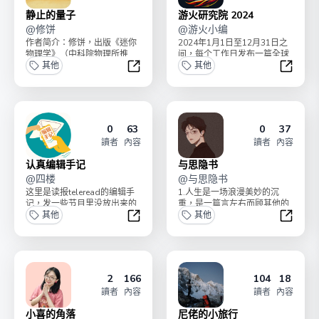
静止的量子
游火研究院 2024
@
修饼
@
游火小编
作者简介：修饼，出版《迷你
2024年1月1日至12月31日之
物理学》（中科院物理所推
间，每个工作日发布一篇全球
荐）、科普视频博主（抖音/视
其他
游戏行业新闻摘要。同时不定
其他
频号：修饼）、AI 短...
期发布会员加餐...
静止的量子
游火研究
0
63
0
37
讀者
內容
讀者
內容
认真编辑手记
与思隐书
@
四楼
@
与思隐书
这里是读报teleread的编辑手
1.人生是一场浪漫美妙的沉
记，发一些节目里没放出来的
重，是一篇言左右而顾其他的
内容，和主播没出现过的样
其他
散文。2.除了诗与人生，这里
其他
子。 我们的播...
还可以谈一些有用的、...
认真编辑手记
与思隐
2
166
104
18
讀者
內容
讀者
內容
小喜的角落
尼佬的小旅行