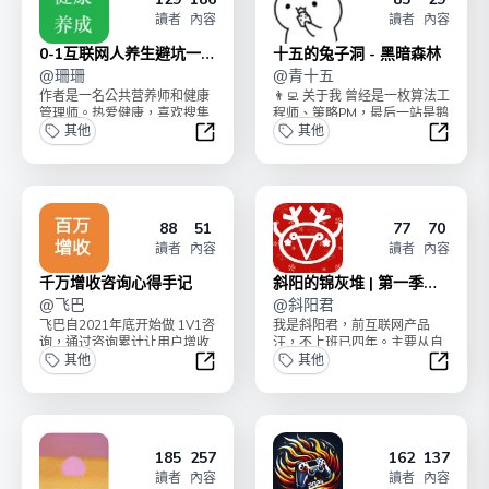
讀者
內容
讀者
內容
0-1互联网人养生避坑一本
十五的兔子洞 - 黑暗森林
通
@
珊珊
@
青十五
作者是一名公共营养师和健康
👨‍💻 关于我 曾经是一枚算法工
管理师。热爱健康，喜欢搜集
程师、策略PM，最后一站是鹅
医疗书籍。希望能通过自己的
其他
厂安全和战投。 现在掉入
其他
力量帮助到更多人走向健...
Cryp...
0-1互联网人养生避坑一本通
十五的兔
88
51
77
70
讀者
內容
讀者
內容
千万增收咨询心得手记
斜阳的锦灰堆 | 第一季
@
飞巴
（已完结）
@
斜阳君
飞巴自2021年底开始做 1V1咨
我是斜阳君，前互联网产品
询，通过咨询累计让用户增收
汪，不上班已四年。主要从自
了超过 100W「期待2年内超
其他
己的兴趣出发做内容创作与分
其他
千万」，曾...
享，包括古建文博的自媒体...
千万增收咨询心得手记
斜阳的锦
185
257
162
137
讀者
內容
讀者
內容