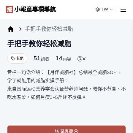
小報童專欄導航
TW
men
手把手教你轻松减脂
小报童专栏
手把手教你轻松减脂
51
14
@
其他
讀者
內容
V
专栏一句话介绍：【月伴减脂社】总结最全减脂SOP，
学了就能用的减脂实操手册。
来自国际运动营养学会认证营养师阿瑟，教你不节食、不
吃水煮菜，如何月瘦3-5斤还不反弹。
本专栏将围绕减脂认知、吃瘦方案、运动提效等方向，通
过数十篇干货文章，手把手教你制作专属减脂方案！
*原价99.9元，限时最低价10元，一次付费，终身买断。
每满50人涨10元。
訪問專欄