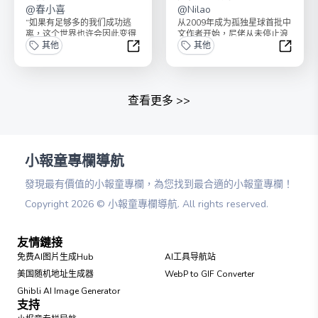
@
春小喜
@
Nilao
“如果有足够多的我们成功逃
从2009年成为孤独星球首批中
离，这个世界也许会因此变得
文作者开始，尼佬从未停止浪
更好一些” 角落是我对逃离的
其他
游，即使是在抗疫三年。他不
其他
尝试。 欢迎你暂...
敢声称这是什么大旅...
小喜的角落
尼佬的
查看更多
>>
小報童專欄導航
發現最有價值的小報童專欄，為您找到最合適的小報童專欄！
Copyright
2026
©
小報童專欄導航
. All rights reserved.
友情鏈接
免费AI图片生成Hub
AI工具导航站
美国随机地址生成器
WebP to GIF Converter
Ghibli AI Image Generator
支持