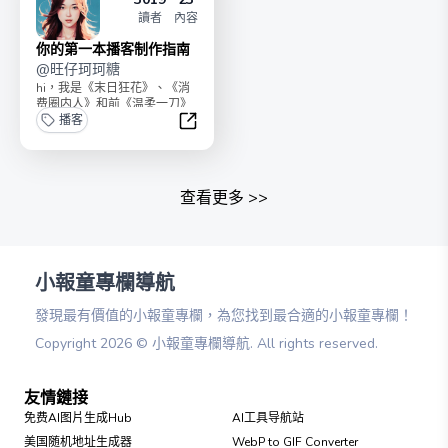
讀者
內容
你的第一本播客制作指南
@
旺仔珂珂糖
hi，我是《末日狂花》、《消
费圈内人》和前《温柔一刀》
的制作人旺仔珂珂糖。我对本
播客
册子的定位是：最简单...
你的第一本播客制作指南
查看更多
>>
小報童專欄導航
發現最有價值的小報童專欄，為您找到最合適的小報童專欄！
Copyright
2026
©
小報童專欄導航
. All rights reserved.
友情鏈接
免费AI图片生成Hub
AI工具导航站
美国随机地址生成器
WebP to GIF Converter