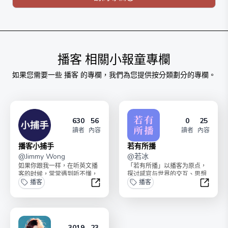
播客
相關小報童專欄
如果您需要一些
播客
的專欄，我們為您提供按分類劃分的專欄。
630
56
0
25
讀者
內容
讀者
內容
播客小捕手
若有所播
@
Jimmy Wong
@
若冰
如果你跟我一样，在听英文播
「若有所播」以播客为原点，
客的时候，常常遇到听不懂，
探讨感官与世界的交互、思想
听着累，甚至不知道听什么的
播客
与情感的建筑。公众号：若有
播客
问题。那么播客小捕手应...
所播 播客：《北海怪...
播客小捕手
若有所
3019
23