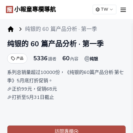
小報童專欄導航
TW
men
纯银的 60 篇产品分析 · 第一季
小报童专栏
纯银的 60 篇产品分析 · 第一季
5336
60
@
产品
讀者
內容
纯银
系列总销量超过10000份，《纯银的60篇产品分析·第七
季》5月底打折促销。
🎉正价99元，促销68元
🎉打折至5月31日截止
🎉赠送99元的第六季
第七季已更新35篇，以99元正价销
訪問專欄