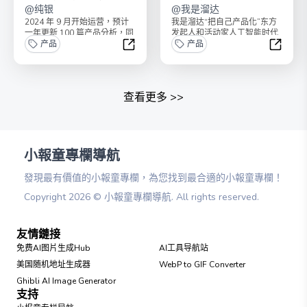
@
纯银
溜达
@
我是溜达
2024 年 9 月开始运营，预计
我是溜达“把自己产品化”东方
一年更新 100 篇产品分析，同
发起人和活动家人工智能时代
时赠送之前的一二三四五六七
产品
最佳生存法则：把自己产品化
产品
季。
过上你喜欢、你擅长、...
纯银的产品分析 · 无限季
把自己产
查看更多
>>
小報童專欄導航
發現最有價值的小報童專欄，為您找到最合適的小報童專欄！
Copyright
2026
©
小報童專欄導航
. All rights reserved.
友情鏈接
免费AI图片生成Hub
AI工具导航站
美国随机地址生成器
WebP to GIF Converter
Ghibli AI Image Generator
支持