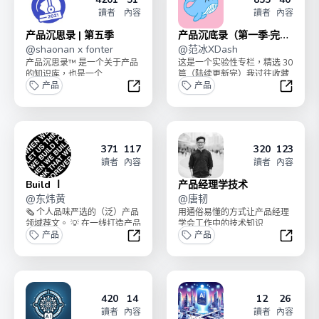
讀者
內容
讀者
內容
产品沉思录 | 第五季
产品沉底录（第一季·完
@
shaonan x fonter
结）
@
范冰XDash
产品沉思录™ 是一个关于产品
这是一个实验性专栏，精选 30
的知识库，也是一个
篇（陆续更新完）我过往收藏
Newsletter （邮件组），始于
产品
的【中外明星产品 / 项目 / 公司
产品
2017 年...
的商业...
产品沉思录 | 第五季
产品沉
371
117
320
123
讀者
內容
讀者
內容
Build Ⅰ
产品经理学技术
@
东炜黄
@
唐韧
🗞 个人品味严选的（泛）产品
用通俗易懂的方式让产品经理
领域荐文。 💡 在一线打造产品
学会工作中的技术知识
的好奇、观察、思索。Build
产品
产品
Ⅱ ...
Build Ⅰ
产品经
420
14
12
26
讀者
內容
讀者
內容