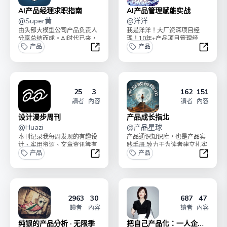
AI产品经理求职指南
AI产品管理赋能实战
@
Super黄
@
洋洋
由头部大模型公司产品负责人
我是洋洋！大厂资深项目经
分享总结而成。AI时代已来，
理！10年+产品项目管理经
抓紧上船！内容已完结，共
产品
验！🌟 触摸AI时代风口！学习
产品
8000余字。后续可能...
AI前沿领域！掌握...
AI产品经理求职指南
AI产
25
3
162
151
讀者
內容
讀者
內容
设计漫步周刊
产品成长指北
@
Huazi
@
产品星球
本刊记录我每周发现的有趣设
产品通识知识库，也是产品实
计、实用资源、文章资讯等有
践手册 致力于为读者建立扎实
关设计的一切。希望每周我眼
产品
的产品基本功
产品
中的设计也可以帮助到你...
设计漫步周刊
产品成
2963
30
687
47
讀者
內容
讀者
內容
纯银的产品分析 · 无限季
把自己产品化：一人企业 |