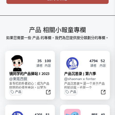
产品
相關小報童專欄
如果您需要一些
产品
的專欄，我們為您提供按分類劃分的專欄。
35
100
4794
52
讀者
內容
讀者
內容
镜同学的产品驿站 ‖ 2023
产品沉思录 | 第六季
@
東甁西鏡
@
shaonan x fonter
本专栏的朴素初心：成为产品
产品沉思录™ 是一个关于产品
同学的价值充电站，以梦为
的知识库，也是一个
马，长期助力，帮你驶达理想
产品
Newsletter （邮件组），始于
产品
的产品彼岸。本专栏购买永...
2017 年...
镜同学的产品驿站 ‖ 2023
产品沉思
4201
51
855
40