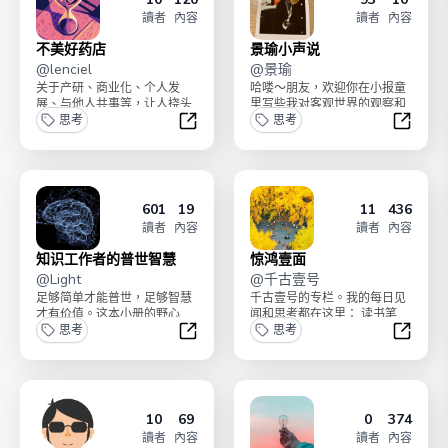
讀者
內容
讀者
內容
不美好药店
景瑜小声说
@
lenciel
@
景瑜
关于产研、商业化、个人发
哈喽～朋友，欢迎你在小报童
展、与他人共事等，让人挠头
里写些我对客观世界的观察和
的各种 elegant puzzles，本
思考
思考，以及不适合在pyq和jk
思考
座的见闻...
发的更细节的个人体...
不美好药店
景瑜小
601
19
11
436
讀者
內容
讀者
內容
知识工作者的普世智慧
惊鸿壹面
@
Light
@
千古壹号
足够简单才能普世，足够智慧
千古壹号的专栏。我的每日见
才有价值。这本小册的野心
闻和思考都在这里： 读书笔
是，为不限行业的知识工作
思考
记、信息推荐、产品思考、软
思考
者，提供通用、必需的底层
件工具、具体生活。 ...
知识工作者的普世智慧
惊鸿壹
智...
10
69
0
374
讀者
內容
讀者
內容