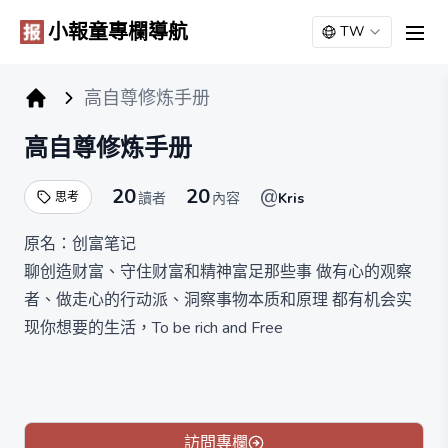
小報童專欄導航
TW
men
高自尊修炼手册
小报童专栏
高自尊修炼手册
20
20
@
思考
讀者
內容
Kris
原名：创富笔记
聊创造财富、守住财富和精神富足那些事 做有心的观察
者、做走心的行动派、洞察事物本质和原理 都有机会实
现你想要的生活，To be rich and Free
专栏作者Kris：
曾经是大厂产品经理，后裸辞创业、目前是名数字牧民自
由职业，从北京移居到成都，在大理、万宁等多个城市尝
试旅居体验，40岁FIRE计划奉行者，业余健身、养身爱
訪問專欄