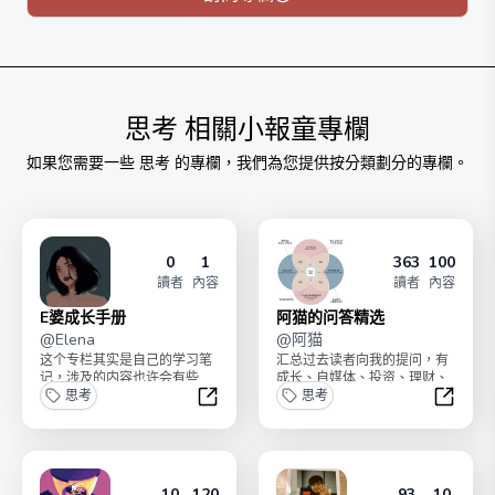
好者，在全国范围有一支百人broker团队
播客：认真谈谈、日拱一卒吧
思考
相關小報童專欄
如果您需要一些
思考
的專欄，我們為您提供按分類劃分的專欄。
0
1
363
100
讀者
內容
讀者
內容
E婆成长手册
阿猫的问答精选
@
Elena
@
阿猫
这个专栏其实是自己的学习笔
汇总过去读者向我的提问，有
记，涉及的内容也许会有些
成长、自媒体、投资、理财、
泛，但我想做的事是和你一起
思考
两性关系、时间管理等各个方
思考
见证自己的成长。我们都不...
向。一共更新100篇，...
E婆成长手册
阿猫的
10
120
93
10