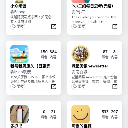
小众闲谈
P小二的每日思考(完结）
@
Fenng
@
P小二
就是随便写点东西。如无必
The quieter you become, the
要，请勿订阅。
more you are able to h...
思考
思考
小众闲谈
P小二
150
384
87
8
讀者
內容
讀者
內容
我与我周旋久【日更完结
城堡阅读newsletter
版】
@
Mien敏桉
@
南百城
👩‍💻关于我：INTP，预上市公
城堡阅读 newsletter 是一份信
司线上产品及市场负责人。关
息策展类线上杂志。 每周，我
心世界运转的规律和个人幸福
思考
从数百个在线信息源中挑选出
思考
的方法。📒...
最值...
我与我周旋久【日更完结版】
城堡阅读n
0
21
533
297
讀者
內容
讀者
內容
多抓书
阿饭的宝藏