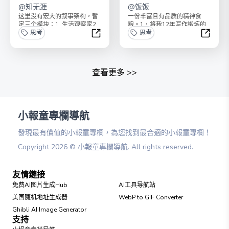
@
知无涯
@
饭饭
这里没有宏大的叙事架构，暂
一份丰富且有品质的精神食
定三个模块：1. 生活观察家2.
粮。1，将我12年写作锻炼的
至少还有书3. 私域运营喜欢我
思考
信息搜寻能力和品味转化为一
思考
的朋友圈或...
份独特的精神食粮。 ...
多抓书
阿饭的
查看更多
>>
小報童專欄導航
發現最有價值的小報童專欄，為您找到最合適的小報童專欄！
Copyright
2026
©
小報童專欄導航
. All rights reserved.
友情鏈接
免费AI图片生成Hub
AI工具导航站
美国随机地址生成器
WebP to GIF Converter
Ghibli AI Image Generator
支持