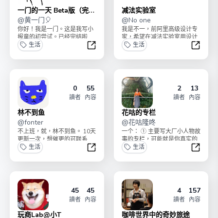
一门的一天 Beta版（完
减法实验室
结）
@
黄一门🎈
@
No one
你好！我是一门。这是我写小
我是不一，前阿里高级设计专
报童的初尝试。已经完结啦
家，希望在减法实验室用设计
（不要再续费了）！ 谢谢陪
生活
的力量对抗世界的熵增。
生活
伴。 新的玩法请期待...
一门的一天 Beta版（完结）
减法实
0
55
2
13
讀者
內容
讀者
內容
林不到鱼
花咕的专栏
@
fonter
@
花咕隆咚
不上班，就，林不到鱼。 10天
一个： ① 主要写大厂小人物故
更新一次，想催更的可联系
事的专栏，可能就是你真实的
flowercold@gmail.com...
生活
生活 ② 偶尔会写一些产品心
生活
得，但请不要...
林不到鱼
花咕的
45
45
4
157
讀者
內容
讀者
內容
玩商Lab@小T
咖啡世界中的奇妙旅途