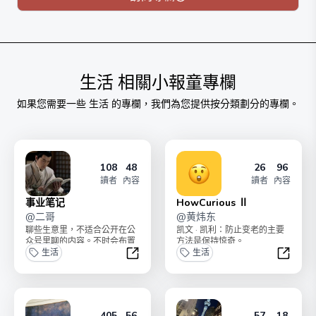
了一家估值千万的AI公司。给Elon Musk打过工，也在非
洲开过飞机，总想和这个世界发生点什么。
每周会发一篇长文，和不定数的短文（千字以内），以及
我读到的好东西。
生活
相關小報童專欄
如果您需要一些
生活
的專欄，我們為您提供按分類劃分的專欄。
108
48
26
96
讀者
內容
讀者
內容
事业笔记
HowCurious Ⅱ
@
二哥
@
黄炜东
聊些生意里，不适合公开在公
凯文 · 凯利：防止变老的主要
众号里聊的内容。不时会布置
方法是保持惊奇。
一些专项的生意训练题。如果
生活
生活
你根据阅读的内容，有启...
事业笔记
HowCur
405
56
57
18