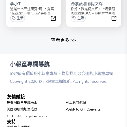
@
小T
@
紫葭咖啡倪文辉
这是一本专注研究“玩”，提高
你好，我是倪文辉，上海紫葭
“玩商”的手册 “玩商”是衡量一
咖啡的主理人。我的世界由咖
个人对休闲时光的适应能力和
生活
啡以及与咖啡相关的事件组
生活
享受程度的指...
成，这让我的生活变得纯粹...
玩商Lab@小T
咖啡世
查看更多
>>
小報童專欄導航
發現最有價值的小報童專欄，為您找到最合適的小報童專欄！
Copyright
2026
©
小報童專欄導航
. All rights reserved.
友情鏈接
免费AI图片生成Hub
AI工具导航站
美国随机地址生成器
WebP to GIF Converter
Ghibli AI Image Generator
支持