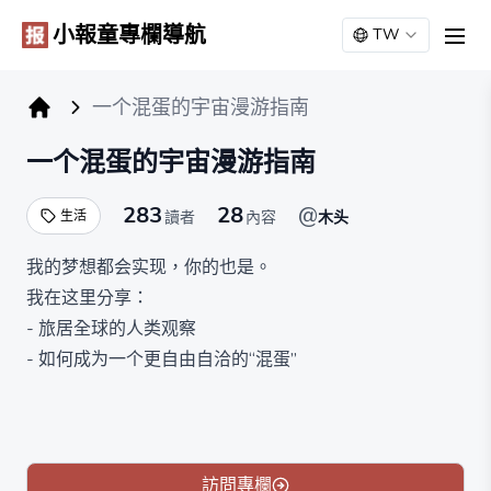
小報童專欄導航
TW
men
一个混蛋的宇宙漫游指南
小报童专栏
一个混蛋的宇宙漫游指南
283
28
@
生活
讀者
內容
木头
我的梦想都会实现，你的也是。
我在这里分享：
- 旅居全球的人类观察
- 如何成为一个更自由自洽的“混蛋”
- 生活的非典型非正确参考答案
关于我：
兰州出生，上海长大，过去十五年在美国，日本，荷兰和
肯尼亚长居过，去过接近100个国家，会五门语言，创立
訪問專欄