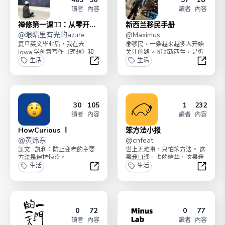
讀者
內容
讀者
內容
禅修第一课🧘‍♀️：从零开启
新西兰移民手册
冥想+366天练习
@
眼睛里有光的azure
@
Maximus
复旦英文毕业后，我在去
🌍移民，一条越来越多人开始
Iowa 学创意写作（理想）和
关注的路。🇳🇿新西兰，是近
工作赚钱（现实）间选择了后
生活
几年最热门的地区之一。如果
生活
者。拿着不错的薪水，...
你也对工作环境失...
禅修第一课🧘‍♀️：从零开启冥想+366
新西兰
30
105
1
232
讀者
內容
讀者
內容
HowCurious Ⅰ
笨方法小报
@
黄炜东
@
cnfeat
凯文 · 凯利：防止变老的主要
世上无难事，只怕笨方法。 这
方法是保持惊奇。
是我日课一卡的精华，这是我
生活
知识生活的光芒。 专栏简介：
生活
https:/...
HowCurious Ⅰ
笨方法
0
72
0
77
讀者
內容
讀者
內容