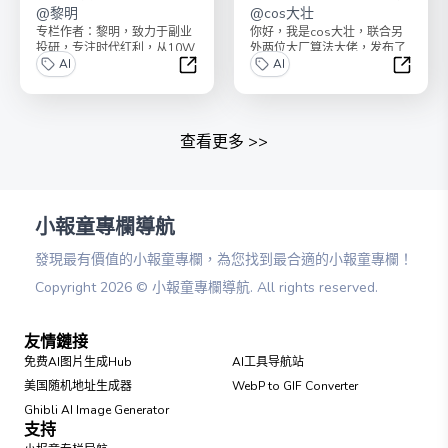
@
黎明
机器学习模型
@
cos大壮
专栏作者：黎明，致力于副业
你好，我是cos大壮，联合另
投研，专注时代红利，从10W
外两位大厂算法大佬，发布了
本金起步到收益超8位数，曾
AI
《100个超强机器学习算法模
AI
初期便投资特斯拉、美...
型》！最近，全网突...
AI时代投资思维
【全面
查看更多
>>
小報童專欄導航
發現最有價值的小報童專欄，為您找到最合適的小報童專欄！
Copyright
2026
©
小報童專欄導航
. All rights reserved.
友情鏈接
免费AI图片生成Hub
AI工具导航站
美国随机地址生成器
WebP to GIF Converter
Ghibli AI Image Generator
支持