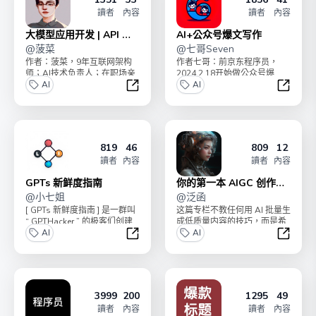
讀者
內容
讀者
內容
大模型应用开发 | API 实
AI+公众号爆文写作
操
@
菠菜
@
七哥Seven
作者：菠菜，9年互联网架构
作者七哥：前京东程序员，
师；AI技术负责人；在职场亲
2024.2.18开始做公众号爆
手带出多个年入百万 P8+ 人
AI
文，4个月涨粉10000+， 流量
AI
才；“AI破局俱...
主变现4w...
大模型应用开发 | API 实操
AI+公
819
46
809
12
讀者
內容
讀者
內容
GPTs 新鲜度指南
你的第一本 AIGC 创作指
@
小七姐
南
@
泛函
[ GPTs 新鲜度指南 ] 是一群叫
这篇专栏不教任何用 AI 批量生
“ GPTHacker ” 的极客们创建
成低质量内容的技巧，而是希
的，他们致力于创作和...
AI
望能够让你利用 AI 进行体面的
AI
创作。让 ...
GPTs 新鲜度指南
你的第一
3999
200
1295
49
讀者
內容
讀者
內容