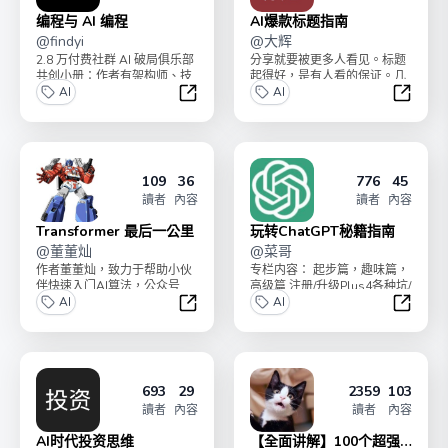
编程与 AI 编程
AI爆款标题指南
@
findyi
@
大辉
2.8 万付费社群 AI 破局俱乐部
分享就要被更多人看见。标题
共创小册：作者有架构师、技
起得好，是有人看的保证。几
术负责人、大厂程序员等，旨
AI
百阅读和几万阅读，只差一个
AI
在帮助程序员...
好标题。小册有四个专栏...
编程与 AI 编程
AI爆款
109
36
776
45
讀者
內容
讀者
內容
Transformer 最后一公里
玩转ChatGPT秘籍指南
@
董董灿
@
菜哥
作者董董灿，致力于帮助小伙
专栏内容： 起步篇，趣味篇，
伴快速入门AI算法，公众号
高级篇 注册/升级Plus4各种坑/
《董董灿是个攻城狮》主理
AI
让GPT生图片/GPT4生高清图...
AI
人。基于Transfor...
Transformer 最后一公里
玩转Ch
693
29
2359
103
讀者
內容
讀者
內容
AI时代投资思维
【全面讲解】100个超强