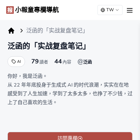
小報童專欄導航
TW
men
泛函的「实战复盘笔记」
小报童专栏
泛函的「实战复盘笔记」
79
44
@
AI
讀者
內容
泛函
你好，我是泛函。
从 22 年年底投身于生成式 AI 的时代浪潮，实实在在地
感受到了人生加速，学到了太多太多，也挣了不少钱，过
上了自己喜欢的生活。
本着「怕什么真理无穷，进一寸有一寸的欢喜」和
「build in public」的心态，我每每获得一丁点的进步，都
会以复盘笔记的形式分享出来。
所以，从那时到今天，一共在朋友圈写了将近 20 万字。
訪問專欄