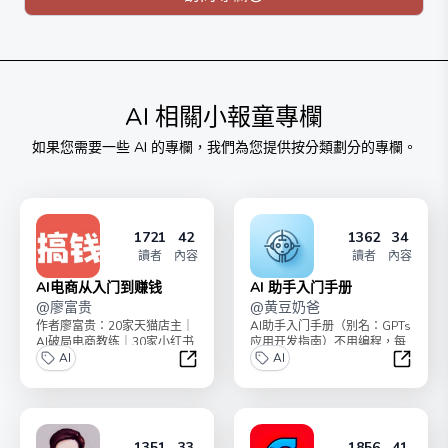
将这些内容精挑细选，去掉了过时的部分和自我批判后的
否定思考，就构成了这个专栏。
这些内容都在即刻等社交媒体免费发过，但可能你去爬楼
翻找比较麻烦，所以做了这么个专栏。
AI
相關小報童專欄
内容算免费的，收点整理的辛苦费，目前 19 元💰，每卖
如果您需要一些
AI
的專欄，我們為您提供按分類劃分的專欄。
出 50 份涨价 30 元💰。
这个专栏开了分销，开到了最大的 60%，希望能帮助你
通过我的内容挣到钱，共勉✊
1721
42
1362
34
讀者
內容
讀者
內容
AI电商从入门到赚钱
AI 助手入门手册
@
廖富贵
@
黄豆奶爸
作者廖富贵：20家天猫店主｜
AI助手入门手册（别名：GPTs
AI破局电商教练｜30家小红书
应用开发指南）不用编程，每
店铺老板，带领了2000+学员
AI
人都能搭建自己的AI机器人助
AI
副业搞钱。小...
手，提高十倍生...
AI电商从入门到赚钱
AI 助
1351
33
1856
41