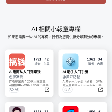
出来。
️⃣高质量的 AIGC 信息源：创作这个付费专栏的过程中，看到的
优质内容，都会以 newsletter 的形式整理给你，帮你节省搜寻
容的时间。
AI
相關小報童專欄
果你想更加详细地了解我，可以看看👇🏻
如果您需要一些
AI
的專欄，我們為您提供按分類劃分的專欄。
️⃣我的即刻 yellow page：https://jike.city/fanhan
️⃣我的网页版个人说明书：
ttps://to7e2gkmim.feishu.cn/wiki/wikcnl2UCXsXjLBgGBnt3GDCI
1721
42
1362
34
讀者
內容
讀者
內容
AI电商从入门到赚钱
AI 助手入门手册
@
廖富贵
@
黄豆奶爸
作者廖富贵：20家天猫店主｜
AI助手入门手册（别名：GPTs
AI破局电商教练｜30家小红书
应用开发指南）不用编程，每
店铺老板，带领了2000+学员
AI
人都能搭建自己的AI机器人助
AI
副业搞钱。小...
手，提高十倍生...
AI电商从入门到赚钱
AI 助
1351
33
1856
41