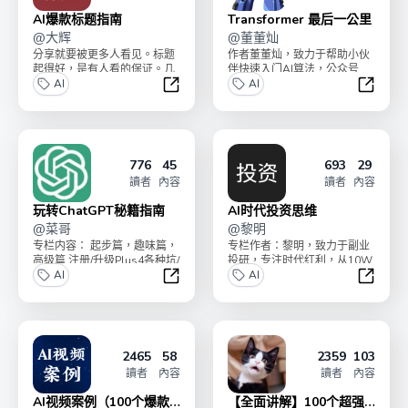
AI爆款标题指南
Transformer 最后一公里
@
大辉
@
董董灿
分享就要被更多人看见。标题
作者董董灿，致力于帮助小伙
起得好，是有人看的保证。几
伴快速入门AI算法，公众号
百阅读和几万阅读，只差一个
AI
《董董灿是个攻城狮》主理
AI
好标题。小册有四个专栏...
人。基于Transfor...
AI爆款标题指南
Trans
776
45
693
29
讀者
內容
讀者
內容
玩转ChatGPT秘籍指南
AI时代投资思维
@
菜哥
@
黎明
专栏内容： 起步篇，趣味篇，
专栏作者：黎明，致力于副业
高级篇 注册/升级Plus4各种坑/
投研，专注时代红利，从10W
让GPT生图片/GPT4生高清图...
AI
本金起步到收益超8位数，曾
AI
初期便投资特斯拉、美...
玩转ChatGPT秘籍指南
AI时代
2465
58
2359
103
讀者
內容
讀者
內容
AI视频案例（100个爆款
【全面讲解】100个超强