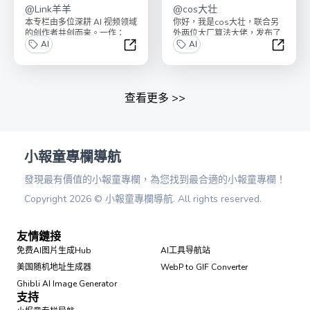
拆解）
@
Link羊羊
机器学习模型
@
cos大壮
本专栏由多位深耕 AI 视频领域
你好，我是cos大壮，联合另
的创作者共创而来。一作：
外两位大厂算法大佬，发布了
Link羊羊，C9本、硕士在读，
AI
《100个超强机器学习算法模
AI
AI视频教练...
型》！最近，全网突...
AI视频案例（100个爆款拆解）
【全面
查看更多
>>
小報童專欄導航
發現最有價值的小報童專欄，為您找到最合適的小報童專欄！
Copyright
2026
©
小報童專欄導航
. All rights reserved.
友情鏈接
免费AI图片生成Hub
AI工具导航站
美国随机地址生成器
WebP to GIF Converter
Ghibli AI Image Generator
支持