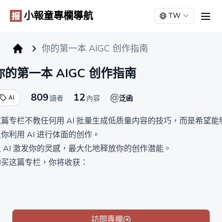
小報童專欄導航
TW
men
你的第一本 AIGC 创作指南
小报童专栏
你的第一本 AIGC 创作指南
809
12
@
AI
讀者
內容
泛函
这篇专栏不教任何用 AI 批量生成低质量内容的技巧，而是希望能
你利用 AI 进行体面的创作。
 AI 激发你的灵感，最大化地释放你的创作潜能。
购买这篇专栏，你将收获：
️⃣你能收获通过以 chatGPT 为代表的 AI 工具进行内容创作的一手
实践经验，包括图文、视频、播客、小红书笔记等，
️⃣超细致、保姆级的提示词（prompt）的拆解和示例。
️⃣学会如何用 midjourney 等 AI 绘画工具将你设计的人物、场景画
訪問專欄