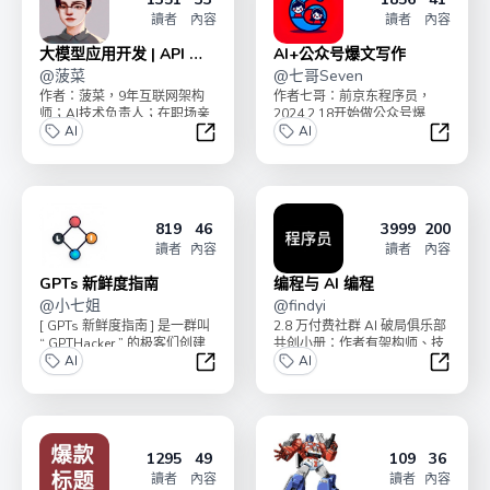
讀者
內容
讀者
內容
大模型应用开发 | API 实
AI+公众号爆文写作
操
@
菠菜
@
七哥Seven
作者：菠菜，9年互联网架构
作者七哥：前京东程序员，
师；AI技术负责人；在职场亲
2024.2.18开始做公众号爆
手带出多个年入百万 P8+ 人
AI
文，4个月涨粉10000+， 流量
AI
才；“AI破局俱...
主变现4w...
大模型应用开发 | API 实操
AI+公
819
46
3999
200
讀者
內容
讀者
內容
GPTs 新鲜度指南
编程与 AI 编程
@
小七姐
@
findyi
[ GPTs 新鲜度指南 ] 是一群叫
2.8 万付费社群 AI 破局俱乐部
“ GPTHacker ” 的极客们创建
共创小册：作者有架构师、技
的，他们致力于创作和...
AI
术负责人、大厂程序员等，旨
AI
在帮助程序员...
GPTs 新鲜度指南
编程与 
1295
49
109
36
讀者
內容
讀者
內容