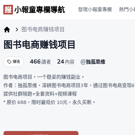
小報童專欄導航
發現小報童專欄
熱門小
图书电商赚钱项目
小报童专栏
图书电商赚钱项目
466
24
@
讀者
內容
独孤思维
赚钱
图书电商项目，一个稳妥的赚钱副业。
作者：独孤思维，深耕图书电商项目3年，通过图书电商变现
提供社群陪跑+全套资料+视频课程
* 原价 688，限时最低价 10元，永久买断。
订阅后，联系独孤微信：dugu5288。进微信群领取视频课程