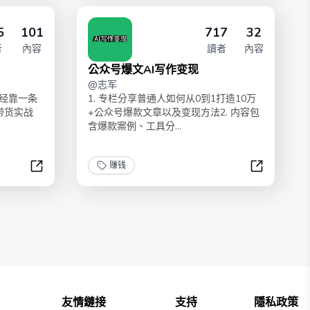
5
101
717
32
者
內容
讀者
內容
公众号爆文AI写作变现
@
志军
经靠一条
1. 专栏分享普通人如何从0到1打造10万
带货实战
+公众号爆款文章以及变现方法2. 内容包
含爆款案例、工具分...
赚钱
短视频带货赚钱案例库
公众号爆文A
友情鏈接
支持
隱私政策