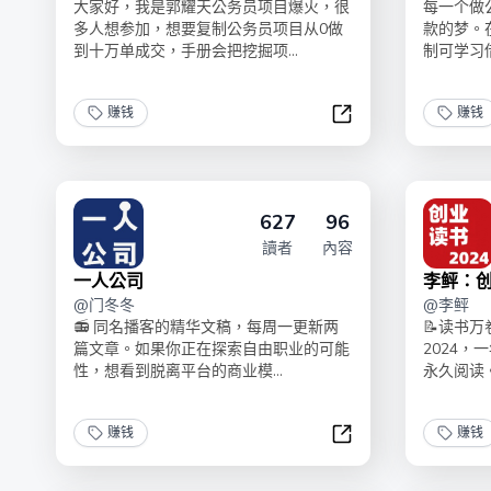
大家好，我是郭耀天公务员项目爆火，很
每一个做
多人想参加，想要复制公务员项目从0做
款的梦。
到十万单成交，手册会把挖掘项...
制可学习借
赚钱
赚钱
公务员项目复盘手册
627
96
讀者
內容
一人公司
李鲆：创
@
门冬冬
@
李鲆
📻 同名播客的精华文稿，每周一更新两
📝读书
篇文章。如果你正在探索自由职业的可能
2024，
性，想看到脱离平台的商业模...
永久阅读。
赚钱
赚钱
一人公司