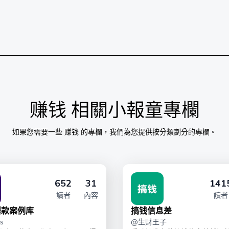
赚钱
相關小報童專欄
如果您需要一些
赚钱
的專欄，我們為您提供按分類劃分的專欄。
652
31
141
讀者
內容
讀者
爆款案例库
搞钱信息差
s
@
生财王子