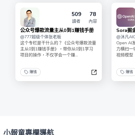
509
78
讀者
內容
公众号爆款流量主从0到1赚钱手册
Sora掘
@
777超级个体张老板
@
沐凡AI
这个专栏是干什么的？《公众号爆款流量
Open 
主从0到1赚钱手册》，带你从0到1学习
力横扫一
项目的操作，不仅学会一个赚...
视频模型！
赚钱
赚钱
公众号爆款流量主从
小報童專欄導航