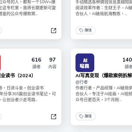
公众号的人，都有一个10W+爆
手动精选各种搞钱信息差越短
在这专栏里，我将长期更新可复
阅读效率作者：生财王子，AI
鉴的公众号爆款案...
合伙人，AI破局航海教练，...
赚钱
公众号爆款案例库
616
97
140
讀者
內容
讀
业读书（2024）
AI写真变现（爆款案例拆
@
行者
万卷，日进斗金。创业读书
作者行者，产品经理，AI破局
一年分享365篇创业读书笔记。可
合伙人，专注于AI绘画，AI视
让创业者少走弯路...
众号日更百天，3个月粉...
赚钱
李鲆：创业读书（2024）