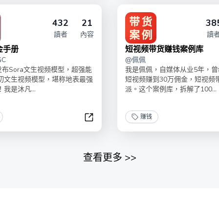
432
21
38
讀者
內容
讀
金手册
短视频带货赚钱案例库
GC
@
佩佩
AI发布Sora文生视频模型，超强能
我是佩佩，自媒体从业5年，曾
切文生视频模型，堪称地表最强
短视频赚到30万佣金，短视频
我是沐凡...
派。这个案例库，拆解了100...
赚钱
0到1赚钱手册
Sora掘金手册
查看更多
>>