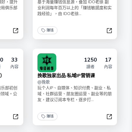
越好，提升
基于海量赚钱信息源，叠加 IDO老徐 副
破局俱乐部
业利润每年百万以上的「赚钱敏感度和实
践经验」，由 IDO老徐...
赚钱
搞钱信息差
200条赚钱
0
33
1250
17
者
內容
讀者
內容
解）
挽歌独家出品·私域IP营销课
@
挽歌
俱乐部初创
玩个人IP、自媒体、知识付费、副业、私
频领域。公
域、社群运营、朋友圈运营、副业等的朋
友，建议订阅本专栏，逐步打...
赚钱
AI写真变现（爆款案例拆解）
挽歌独家出品