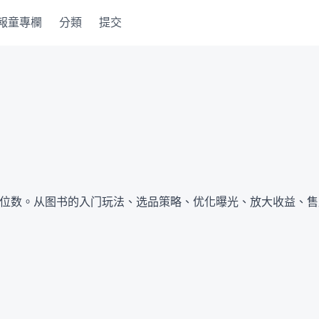
報童專欄
分類
提交
6位数。从图书的入门玩法、选品策略、优化曝光、放大收益、
和资料包。