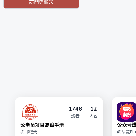
訪問專欄
1748
12
讀者
內容
公务员项目复盘手册
公众号
@
郭耀天¹
@
胡慧Plu