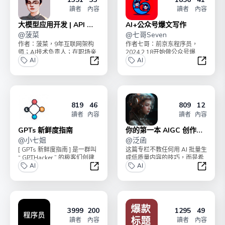
讀者
內容
讀者
內容
大模型应用开发 | API 实
AI+公众号爆文写作
操
@
菠菜
@
七哥Seven
作者：菠菜，9年互联网架构
作者七哥：前京东程序员，
师；AI技术负责人；在职场亲
2024.2.18开始做公众号爆
手带出多个年入百万 P8+ 人
AI
文，4个月涨粉10000+， 流量
AI
才；“AI破局俱...
主变现4w...
大模型应用开发 | API 实操
AI+公
819
46
809
12
讀者
內容
讀者
內容
GPTs 新鲜度指南
你的第一本 AIGC 创作指
@
小七姐
南
@
泛函
[ GPTs 新鲜度指南 ] 是一群叫
这篇专栏不教任何用 AI 批量生
“ GPTHacker ” 的极客们创建
成低质量内容的技巧，而是希
的，他们致力于创作和...
AI
望能够让你利用 AI 进行体面的
AI
创作。让 ...
GPTs 新鲜度指南
你的第一
3999
200
1295
49
讀者
內容
讀者
內容