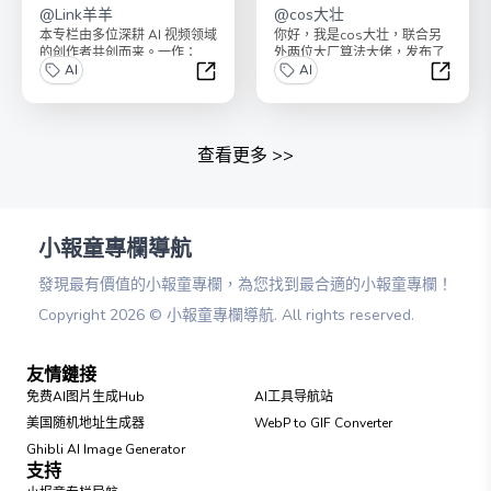
拆解）
@
Link羊羊
机器学习模型
@
cos大壮
本专栏由多位深耕 AI 视频领域
你好，我是cos大壮，联合另
的创作者共创而来。一作：
外两位大厂算法大佬，发布了
Link羊羊，C9本、硕士在读，
AI
《100个超强机器学习算法模
AI
AI视频教练...
型》！最近，全网突...
AI视频案例（100个爆款拆解）
【全面
查看更多
>>
小報童專欄導航
發現最有價值的小報童專欄，為您找到最合適的小報童專欄！
Copyright
2026
©
小報童專欄導航
. All rights reserved.
友情鏈接
免费AI图片生成Hub
AI工具导航站
美国随机地址生成器
WebP to GIF Converter
Ghibli AI Image Generator
支持