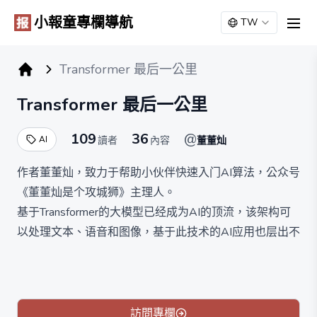
小報童專欄導航
TW
men
Transformer 最后一公里
小报童专栏
Transformer 最后一公里
109
36
@
AI
讀者
內容
董董灿
作者董董灿，致力于帮助小伙伴快速入门AI算法，公众号
《董董灿是个攻城狮》主理人。
基于Transformer的大模型已经成为AI的顶流，该架构可
以处理文本、语音和图像，基于此技术的AI应用也层出不
穷。
本专栏将围绕Transformer系统从零讲解背景与算法技
术，帮你打通理解该架构的最后一公里。
此外，也会有不少好玩的体验大模型应用的方法。
訪問專欄