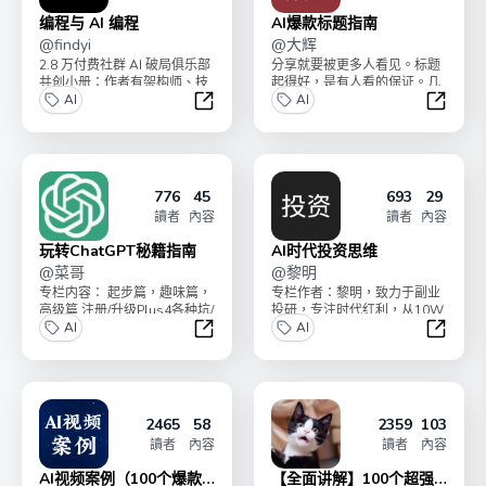
编程与 AI 编程
AI爆款标题指南
@
findyi
@
大辉
2.8 万付费社群 AI 破局俱乐部
分享就要被更多人看见。标题
共创小册：作者有架构师、技
起得好，是有人看的保证。几
术负责人、大厂程序员等，旨
AI
百阅读和几万阅读，只差一个
AI
在帮助程序员...
好标题。小册有四个专栏...
编程与 AI 编程
AI爆款
776
45
693
29
讀者
內容
讀者
內容
玩转ChatGPT秘籍指南
AI时代投资思维
@
菜哥
@
黎明
专栏内容： 起步篇，趣味篇，
专栏作者：黎明，致力于副业
高级篇 注册/升级Plus4各种坑/
投研，专注时代红利，从10W
让GPT生图片/GPT4生高清图...
AI
本金起步到收益超8位数，曾
AI
初期便投资特斯拉、美...
玩转ChatGPT秘籍指南
AI时代
2465
58
2359
103
讀者
內容
讀者
內容
AI视频案例（100个爆款
【全面讲解】100个超强