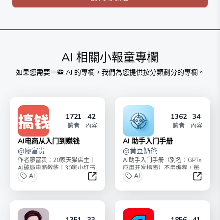
目前内测，目前定价59.9元(可先占住名额)，内测结束后
定价129，内测阶段购买也可免费终身阅读。
购买后加我微信 ddcsggcs，祝你学有所成，收获满满。
AI
相關小報童專欄
如果您需要一些
AI
的專欄，我們為您提供按分類劃分的專欄。
1721
42
1362
34
讀者
內容
讀者
內容
AI电商从入门到赚钱
AI 助手入门手册
@
廖富贵
@
黄豆奶爸
作者廖富贵：20家天猫店主｜
AI助手入门手册（别名：GPTs
AI破局电商教练｜30家小红书
应用开发指南）不用编程，每
店铺老板，带领了2000+学员
AI
人都能搭建自己的AI机器人助
AI
副业搞钱。小...
手，提高十倍生...
AI电商从入门到赚钱
AI 助
1351
33
1856
41