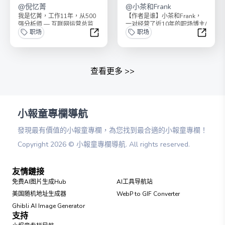
@
倪忆菁
@
小茶和Frank
我是忆菁，工作11年，从500
【作者是谁】小茶和Frank，
强分析师 — 互联网运营总监
一对经营了近10年的职场博主/
— 职业教育公司合伙人。这个
职场
情侣。一直在外资最头部的科
职场
专栏将会日更...
技企业工作，攒...
升职加薪百宝箱
茶蛋干
查看更多
>>
小報童專欄導航
發現最有價值的小報童專欄，為您找到最合適的小報童專欄！
Copyright
2026
©
小報童專欄導航
. All rights reserved.
友情鏈接
免费AI图片生成Hub
AI工具导航站
美国随机地址生成器
WebP to GIF Converter
Ghibli AI Image Generator
支持