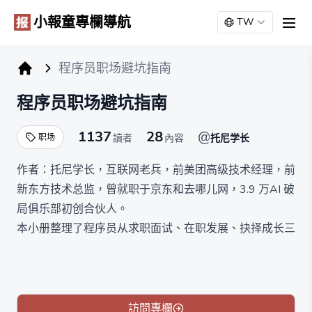
小報童專欄導航
TW
men
程序员职场避坑指南
小报童专栏
程序员职场避坑指南
1137
28
@
职场
讀者
內容
托尼学长
作者：托尼学长，互联网老兵，前美团高级技术经理，前
新东方技术总监，曾就职于京东和去哪儿网，3.9 万AI 破
局俱乐部初创合伙人。
本小册整理了程序员从求职面试、在职发展、抉择成长三
个方面，在职场中会遇到的几十个核心问题，旨在总结可
复制的经验，帮助你在职场之路上避坑。
原价 399，满 1500 人涨价，限时 10 元永久买断。
訪問專欄