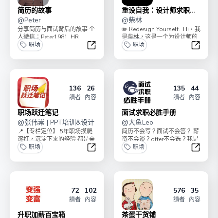
简历的故事
重设自我：设计师求职指
@
Peter
南
@
柴林
分享简历与面试背后的故事 个
✏️ Redesign Yourself. Hi，我
人微信：Peter1981_HR
是柴林，这是一个为设计师的
职场
面试求职与职业发展...
职场
简历的故事
重设自
136
26
135
44
讀者
內容
讀者
內容
职场跃迁笔记
面试求职必胜手册
@
张伟崇 | PPT培训&设计
@
大鱼Leo
📍【专栏定位】 5年职场摸爬
简历不会写？面试不会答？ 薪
滚打，沉淀下来的经验 都是亲
资不会谈？offer不会选？我是
身经历，有案例、有方法 你将
职场
大鱼leo，10年资深产品经
职场
见证满怀...
理、面试官...
职场跃迁笔记
面试求
72
102
576
35
讀者
內容
讀者
內容
升职加薪百宝箱
茶蛋干货铺