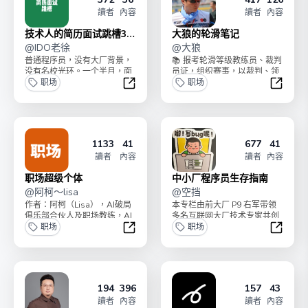
讀者
內容
讀者
內容
技术人的简历面试跳槽30
大狼的轮滑笔记
问
@
IDO老徐
@
大狼
普通程序员，没有大厂背景，
📚 报考轮滑等级教练员、裁判
没有名校光环。一个半月，面
员证，组织赛事，以裁判、领
试几十场，到手7个offer，薪
职场
队教练、选手等身份参赛的，
职场
资最高涨幅 40...
都建议订阅这份专栏...
技术人的简历面试跳槽30问
大狼的
1133
41
677
41
讀者
內容
讀者
內容
职场超级个体
中小厂程序员生存指南
@
阿柯～lisa
@
空挡
作者：阿柯（Lisa），AI破局
本专栏由前大厂 P9 右军带领
俱乐部合伙人及职场教练，AI
多名互联网大厂技术专家共创
破局合伙人、右军合伙人、小
职场
完成。内容涵盖了基础编程技
职场
林合伙人、文姐...
能、架构设计、项目...
职场超级个体
中小厂
194
396
157
43
讀者
內容
讀者
內容