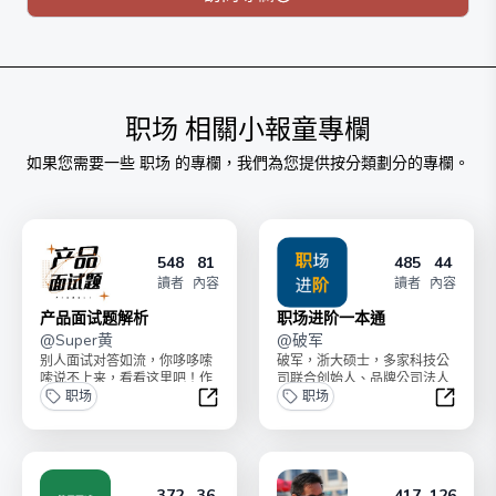
职场
相關小報童專欄
如果您需要一些
职场
的專欄，我們為您提供按分類劃分的專欄。
548
81
485
44
讀者
內容
讀者
內容
产品面试题解析
职场进阶一本通
@
Super黄
@
破军
别人面试对答如流，你哆哆嗦
破军，浙大硕士，多家科技公
嗦说不上来，看看这里吧！作
司联合创始人、品牌公司法人
为资深产品经理、面试官，
职场
CEO、AI 破局初创合伙人；就
职场
Super对产品面试题简...
职过大国企、网易...
产品面试题解析
职场进
372
36
417
126