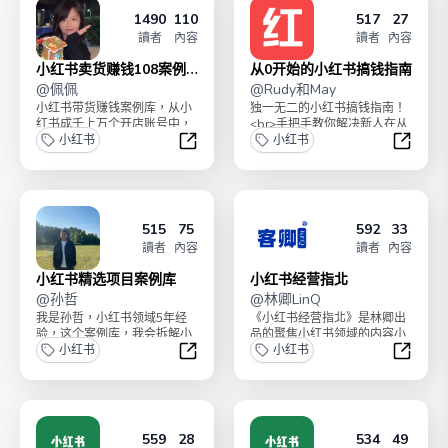
1490
110
517
27
讀者
內容
讀者
內容
小红书卖货赚钱108案例
从0开始的小红书搞钱指南
库
@
佩佩
@
Rudy和May
小红书带货赚钱案例库，从小
独一无二的小红书搞钱指南！
红书成千上万个开店账号中，
<br>手把手教你解决新人在从
手动拆解108个小红书开店赚
小红书
0到1的阶段，最容易卡住的那
小红书
钱的真实案例。近8万...
些问题：1. 了...
小红书卖货赚钱108案例库
从0开
515
75
592
33
讀者
內容
讀者
內容
小红书精选项目案例库
小红书经营指北
@
孙哲
@
林卿LinQ
我是孙哲，小红书领域5年经
《小红书经营指北》是林卿出
验，这个案例库，我会拆解小
品的聚焦小红书领域的内容小
红书各类型可复制能赚钱的项
小红书
册，系统性地撰写小红书领域
小红书
目玩法。（全网独家）经...
的全版块内容，辅助你经...
小红书精选项目案例库
小红书
559
28
534
49