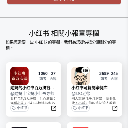
原价199元，限时39元！随人数涨价。 已全部更新完
结，即买即看，专栏永久有效。
订阅后加微信dingxiaoyi1234，备注“小报童”，发送付款
截图，送4重福利！
小红书
相關小報童專欄
作者：丁小翼，小红书1年涨粉10W+，变现6位数，全
如果您需要一些
小红书
的專欄，我們為您提供按分類劃分的專
网20万读者。
欄。
1060
27
3699
245
讀者
內容
讀者
內容
勋妈的小红书百万搞钱心
小红书可复制案例库
法
@
勋妈｜宝妈小红书导师
@
IDO老徐
专栏包括3大板块：1.心法篇：
别人笔记几千几万赞，商业化
穿透心法，小红书搞钱必备心
收入不断，你的笔记没人看我
法20篇2.认知篇：重塑认知，
小红书
是IDO老徐，帮你手工精选了
小红书
自媒体变现核心...
220 个小红书可...
勋妈的小红书百万搞钱心法
小红书