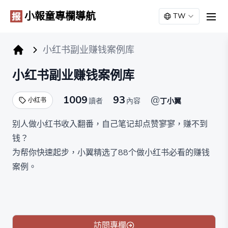
小報童專欄導航
TW
men
小红书副业赚钱案例库
小报童专栏
小红书副业赚钱案例库
1009
93
@
小红书
讀者
內容
丁小翼
别人做小红书收入翻番，自己笔记却点赞寥寥，赚不到
钱？
为帮你快速起步，小翼精选了88个做小红书必看的赚钱
案例。
该案例库3大特点：
1、只精选普通素人，可直接落地的案例。
2、直接给到变现路径。
3、简单易执行，适用于各个行业，可对号入座。
訪問專欄