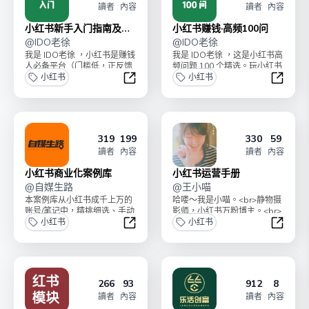
讀者
內容
讀者
內容
小红书新手入门指南及误
小红书赚钱·高频100问
区
@
IDO老徐
@
IDO老徐
我是 IDO老徐 ，小红书是赚钱
我是 IDO老徐 ，这是小红书高
人必备平台（门槛低，正反馈
频问题 100 个精选。玩小红书
快，低粉商业化）。太多同学
小红书
一定会遇到这些问题，我的一
小红书
玩小红书一直不得...
些解决建议...
小红书新手入门指南及误区
小红书赚
319
199
330
59
讀者
內容
讀者
內容
小红书商业化案例库
小红书运营手册
@
自媒生路
@
王小喵
本案例库从小红书成千上万的
哈喽～我是小喵。<br>静物摄
账号/笔记中，精挑细选、手动
影师，小红书万粉博主。<br>
拆解出了150+有商业价值、可
小红书
通过小红书变现20w+<br>知
小红书
直接复制学习的真...
名品牌合...
小红书商业化案例库
小红书
266
93
912
8
讀者
內容
讀者
內容