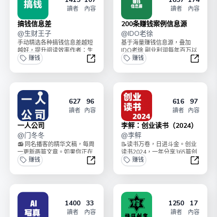
讀者
內容
讀者
內容
搞钱信息差
200条赚钱案例信息源
@
生财王子
@
IDO老徐
手动精选各种搞钱信息差越短
基于海量赚钱信息源，叠加
越好，提升阅读效率作者：生
IDO老徐 副业利润每年百万以
财王子，AI破局俱乐部合伙
赚钱
上的「赚钱敏感度和实践经
赚钱
人，AI破局航海教练，...
验」，由 IDO老徐...
搞钱信息差
200
627
96
616
97
讀者
內容
讀者
內容
一人公司
李鲆：创业读书（2024）
@
门冬冬
@
李鲆
📻 同名播客的精华文稿，每周
📝读书万卷，日进斗金。创业
一更新两篇文章。如果你正在
读书2024，一年分享365篇创
探索自由职业的可能性，想看
赚钱
业读书笔记。可永久阅读。让
赚钱
到脱离平台的商业模...
创业者少走弯路...
一人公司
李鲆：创
1400
33
1250
17
讀者
內容
讀者
內容