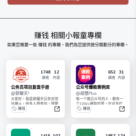
赚钱
相關小報童專欄
如果您需要一些
赚钱
的專欄，我們為您提供按分類劃分的專欄。
1748
12
652
31
讀者
內容
讀者
內容
公务员项目复盘手册
公众号爆款案例库
@
郭耀天¹
@
胡慧Plus
大家好，我是郭耀天公务员项
每一个做公众号的人，都有一
目爆火，很多人想参加，想要
个10W+爆款的梦。在这专栏
复制公务员项目从0做到十万
赚钱
里，我将长期更新可复制可学
赚钱
单成交，手册会把挖掘项...
习借鉴的公众号爆款案...
公务员项目复盘手册
公众号
1415
107
1857
174