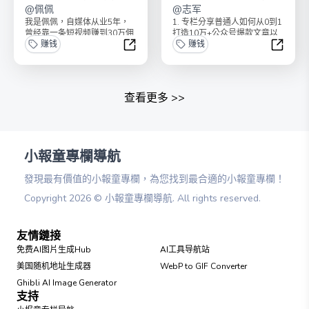
@
佩佩
@
志军
我是佩佩，自媒体从业5年，
1. 专栏分享普通人如何从0到1
曾经靠一条短视频赚到30万佣
打造10万+公众号爆款文章以
金，短视频带货实战派。这个
赚钱
及变现方法2. 内容包含爆款案
赚钱
案例库，拆解了100...
例、工具分...
短视频带货赚钱案例库
公众号
查看更多
>>
小報童專欄導航
發現最有價值的小報童專欄，為您找到最合適的小報童專欄！
Copyright
2026
©
小報童專欄導航
. All rights reserved.
友情鏈接
免费AI图片生成Hub
AI工具导航站
美国随机地址生成器
WebP to GIF Converter
Ghibli AI Image Generator
支持