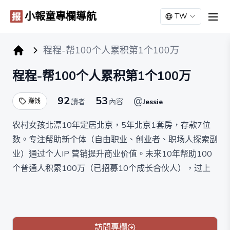
小報童專欄導航
TW
men
程程-帮100个人累积第1个100万
小报童专栏
程程-帮100个人累积第1个100万
92
53
@
赚钱
讀者
內容
Jessie
农村女孩北漂10年定居北京，5年北京1套房，存款7位
数。专注帮助新个体（自由职业、创业者、职场人探索副
业）通过个人IP 营销提升商业价值。未来10年帮助100
个普通人积累100万（已招募10个成长合伙人），过上
有钱、有闲、有颜、又有爱的自由生活。
目前终身10元，因为不靠这个赚钱，只为建立连接😆
訪問專欄