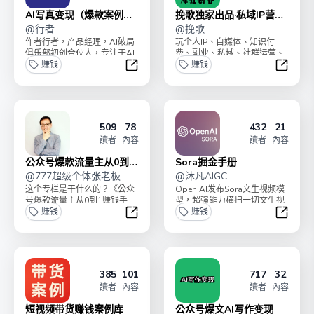
AI写真变现（爆款案例拆
挽歌独家出品·私域IP营销
解）
@
行者
课
@
挽歌
作者行者，产品经理，AI破局
玩个人IP、自媒体、知识付
俱乐部初创合伙人，专注于AI
费、副业、私域、社群运营、
绘画，AI视频领域。公众号日
赚钱
朋友圈运营、副业等的朋友，
赚钱
更百天，3个月粉...
建议订阅本专栏，逐步打...
AI写真变现（爆款案例拆解）
挽歌独家
509
78
432
21
讀者
內容
讀者
內容
公众号爆款流量主从0到1
Sora掘金手册
赚钱手册
@
777超级个体张老板
@
沐凡AIGC
这个专栏是干什么的？《公众
Open AI发布Sora文生视频模
号爆款流量主从0到1赚钱手
型，超强能力横扫一切文生视
册》，带你从0到1学习项目的
赚钱
频模型，堪称地表最强视频模
赚钱
操作，不仅学会一个赚...
型！我是沐凡...
公众号爆款流量主从0到1赚钱手册
Sora
385
101
717
32
讀者
內容
讀者
內容
短视频带货赚钱案例库
公众号爆文AI写作变现