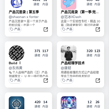
讀者
內容
讀者
內容
产品沉思录 | 第五季
产品沉底录（第一季·完
@
shaonan x fonter
结）
@
范冰XDash
产品沉思录™ 是一个关于产品
这是一个实验性专栏，精选 30
的知识库，也是一个
篇（陆续更新完）我过往收藏
Newsletter （邮件组），始于
产品
的【中外明星产品 / 项目 / 公司
产品
2017 年...
的商业...
产品沉思录 | 第五季
产品沉
371
117
320
123
讀者
內容
讀者
內容
Build Ⅰ
产品经理学技术
@
东炜黄
@
唐韧
🗞 个人品味严选的（泛）产品
用通俗易懂的方式让产品经理
领域荐文。 💡 在一线打造产品
学会工作中的技术知识
的好奇、观察、思索。Build
产品
产品
Ⅱ ...
Build Ⅰ
产品经
420
14
12
26
讀者
內容
讀者
內容