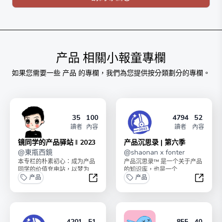
这套设计包含5个具体步骤
1.需求调研与用户研究
2.竞品调研
3.产品框架的减法
产品
相關小報童專欄
3.单元模块的功能组合
如果您需要一些
产品
的專欄，我們為您提供按分類劃分的專欄。
4.微创新产品设计
5.迭代一套新的产品框架
总共超过23万字，包含8个章节，一定物超所值！
35
100
4794
52
讀者
內容
讀者
內容
镜同学的产品驿站 ‖ 2023
产品沉思录 | 第六季
@
東甁西鏡
@
shaonan x fonter
本专栏的朴素初心：成为产品
产品沉思录™ 是一个关于产品
同学的价值充电站，以梦为
的知识库，也是一个
马，长期助力，帮你驶达理想
产品
Newsletter （邮件组），始于
产品
的产品彼岸。本专栏购买永...
2017 年...
镜同学的产品驿站 ‖ 2023
产品沉思
4201
51
855
40