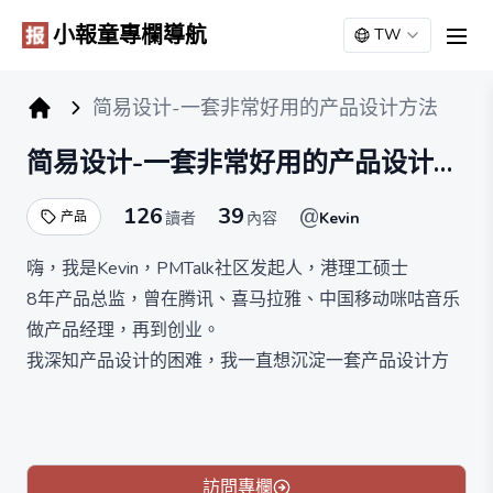
小報童專欄導航
TW
men
简易设计-一套非常好用的产品设计方法
小报童专栏
简易设计-一套非常好用的产品设计方
法
126
39
@
产品
讀者
內容
Kevin
嗨，我是Kevin，PMTalk社区发起人，港理工硕士
8年产品总监，曾在腾讯、喜马拉雅、中国移动咪咕音乐
做产品经理，再到创业。
我深知产品设计的困难，我一直想沉淀一套产品设计方
法，所以，从2020年开始撰写这本产品设计方法论，
《简易设计》。
经过了若干场线下课验证，不仅在产品上还可以用在创业
里。
訪問專欄