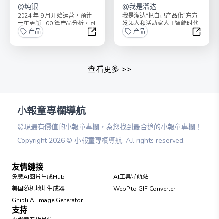
@
纯银
溜达
@
我是溜达
2024 年 9 月开始运营，预计
我是溜达“把自己产品化”东方
一年更新 100 篇产品分析，同
发起人和活动家人工智能时代
时赠送之前的一二三四五六七
产品
最佳生存法则：把自己产品化
产品
季。
过上你喜欢、你擅长、...
纯银的产品分析 · 无限季
把自己产
查看更多
>>
小報童專欄導航
發現最有價值的小報童專欄，為您找到最合適的小報童專欄！
Copyright
2026
©
小報童專欄導航
. All rights reserved.
友情鏈接
免费AI图片生成Hub
AI工具导航站
美国随机地址生成器
WebP to GIF Converter
Ghibli AI Image Generator
支持