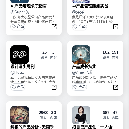
AI产品经理求职指南
AI产品管理赋能实战
@
Super黄
@
洋洋
由头部大模型公司产品负责人
我是洋洋！大厂资深项目经
分享总结而成。AI时代已来，
理！10年+产品项目管理经
抓紧上船！内容已完结，共
产品
验！🌟 触摸AI时代风口！学习
产品
8000余字。后续可能...
AI前沿领域！掌握...
AI产品经理求职指南
AI产
25
3
162
151
讀者
內容
讀者
內容
设计漫步周刊
产品成长指北
@
Huazi
@
产品星球
本刊记录我每周发现的有趣设
产品通识知识库，也是产品实
计、实用资源、文章资讯等有
践手册 致力于为读者建立扎实
关设计的一切。希望每周我眼
产品
的产品基本功
产品
中的设计也可以帮助到你...
设计漫步周刊
产品成
2963
30
687
47
讀者
內容
讀者
內容
纯银的产品分析 · 无限季
把自己产品化：一人企业 |