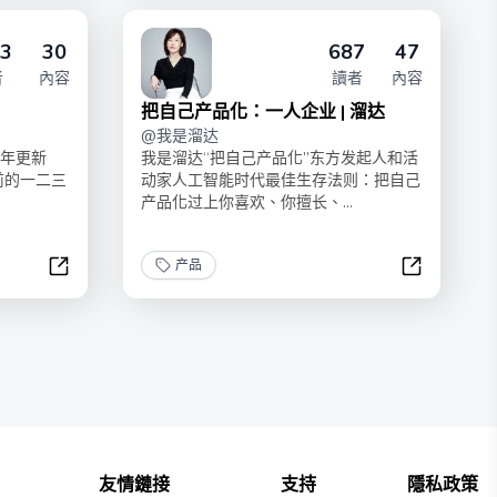
3
30
687
47
者
內容
讀者
內容
把自己产品化：一人企业 | 溜达
@
我是溜达
一年更新
我是溜达“把自己产品化”东方发起人和活
前的一二三
动家人工智能时代最佳生存法则：把自己
产品化过上你喜欢、你擅长、...
产品
纯银的产品分析 · 无限季
把自己产品化
友情鏈接
支持
隱私政策