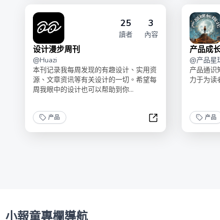
25
3
讀者
內容
设计漫步周刊
产品成
@
Huazi
@
产品星
本刊记录我每周发现的有趣设计、实用资
产品通识
源、文章资讯等有关设计的一切。希望每
力于为读
周我眼中的设计也可以帮助到你...
产品
产品
设计漫步周刊
小報童專欄導航