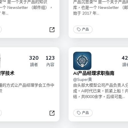
录™ 是一个关于产品的知识
产品沉思录™ 是一个关于产品
 Newsletter （邮件组），
库，也是一个 Newsletter 
年...
始于 2017 年...
产品
进阶之路
产品沉思录 | 第六季
320
123
42
讀者
內容
讀
理学技术
AI产品经理求职指南
@
Super黄
懂的方式让产品经理学会工作中
由头部大模型公司产品负责人
识
成。AI时代已来，抓紧上船！
结，共8000余字。后续可能...
产品
产品经理学技术