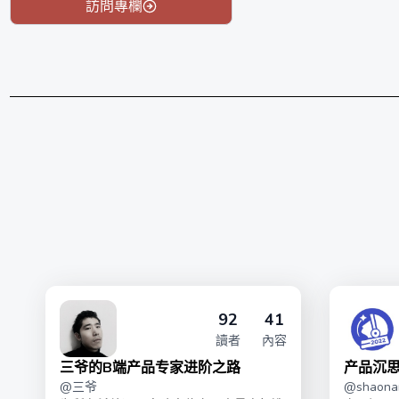
以善念结缘 · 与智者同行
訪問專欄
92
41
讀者
內容
三爷的B端产品专家进阶之路
产品沉思
@
三爷
@
shaonan