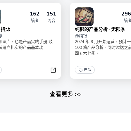
162
151
296
讀者
內容
讀
长指北
纯银的产品分析 · 无限季
球
@
纯银
知识库，也是产品实践手册 致
2024 年 9 月开始运营，预计
者建立扎实的产品基本功
100 篇产品分析，同时赠送之
四五六七季。
产品
产品成长指北
查看更多
>>