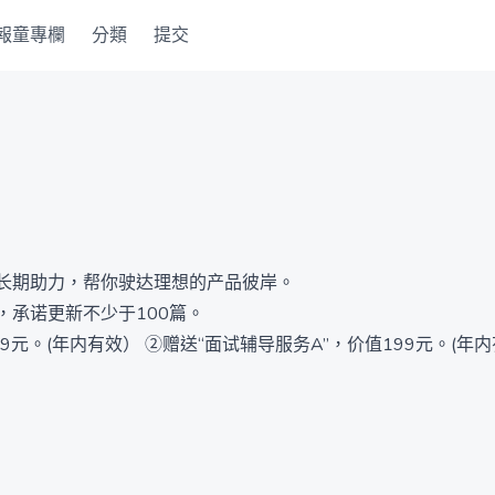
報童專欄
分類
提交
长期助力，帮你驶达理想的产品彼岸。
承诺更新不少于100篇。
元。(年内有效） ②赠送“面试辅导服务A”，价值199元。(年内有
专家】职场晋升经验，明规则、潜规则。 【综合思维模型】历