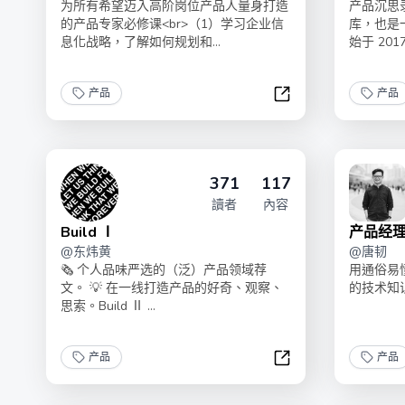
为所有希望迈入高阶岗位产品人量身打造
产品沉思
的产品专家必修课<br>（1）学习企业信
库，也是一个
息化战略，了解如何规划和...
始于 2017 
产品
产品
三爷的B端产品专家
371
117
讀者
內容
Build Ⅰ
产品经
@
东炜黄
@
唐韧
🗞 个人品味严选的（泛）产品领域荐
用通俗易
文。 💡 在一线打造产品的好奇、观察、
的技术知
思索。Build Ⅱ ...
产品
产品
Build Ⅰ