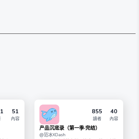
1
51
855
40
者
內容
讀者
內容
产品沉底录（第一季·完结）
@
范冰XDash