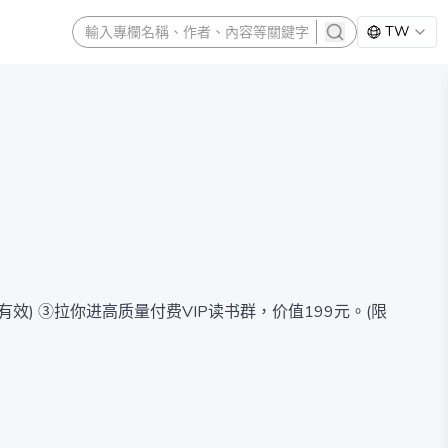
TW
search
效) ③拉你进高质量付费VIP读书群，价值199元。(限
史启发，人生思考，财富密码。 【各大平台作者】分享关