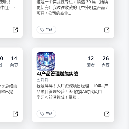
的知识
这是一个实验性专栏，精选 30 篇（陆续
（邮件组），
更新完）我过往收藏的【中外明星产品 /
项目 / 公司的商业...
产品
产品沉思录 | 第五季
产品沉底录
0
14
12
26
者
內容
讀者
內容
AI产品管理赋能实战
@
洋洋
分享总结而
我是洋洋！大厂资深项目经理！10年+产
内容已完
品项目管理经验！🌟 触摸AI时代风口！
学习AI前沿领域！掌握...
产品
AI产品经理求职指南
AI产品管理