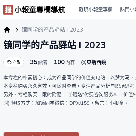
小報童專欄導航
發現小報童專欄
熱門小
镜同学的产品驿站 ‖ 2023
小报童专栏
镜同学的产品驿站 ‖ 2023
35
100
@
讀者
內容
東甁西鏡
产品
本专栏的朴素初心：成为产品同学的价值充电站，以梦为马，
本专栏购买永久有效，可随时查看，专注产品分析与职场思考，
另外，专栏购买，限时附赠： ①赠送“付费咨询服务A”，价值99
时) 领取方式：加镜同学微信：DPXJ159，留言：小报童。
剔除排版的精力消耗，专注创作的内容价值。
【七年产品总监】分享产品职业的内核打怪经验。 【资深职场
于内容创作的思考。