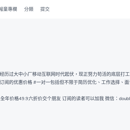
報童專欄
分類
提交
个经历过大中小厂移动互联网时代起伏，现正努力苟活的底层打工
名订阅的优惠价格 #一对一包括但不限于简历优化、工作选择、面试
专栏超过100人以上订阅，价格9.
什么 一定要看