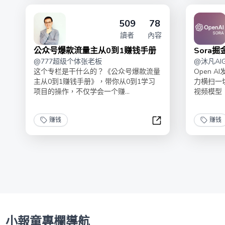
509
78
讀者
內容
公众号爆款流量主从0到1赚钱手册
Sora掘
@
777超级个体张老板
@
沐凡AI
这个专栏是干什么的？《公众号爆款流量
Open 
主从0到1赚钱手册》，带你从0到1学习
力横扫一
项目的操作，不仅学会一个赚...
视频模型！
赚钱
赚钱
公众号爆款流量主从
小報童專欄導航