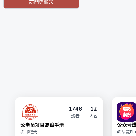
訪問專欄
1748
12
讀者
內容
公务员项目复盘手册
公众号
@
郭耀天¹
@
胡慧Plu