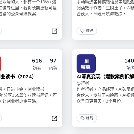
公众号的人，都有一个10W+爆
手动精选各种搞钱信息差越短
在这专栏里，我将长期更新可复
阅读效率作者：生财王子，AI
鉴的公众号爆款案...
合伙人，AI破局航海教练，...
赚钱
公众号爆款案例库
616
97
140
讀者
內容
讀
业读书（2024）
AI写真变现（爆款案例拆
@
行者
万卷，日进斗金。创业读书
作者行者，产品经理，AI破局
一年分享365篇创业读书笔记。可
合伙人，专注于AI绘画，AI视
让创业者少走弯路...
众号日更百天，3个月粉...
赚钱
李鲆：创业读书（2024）