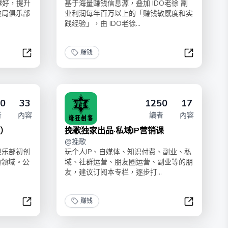
越好，提升
基于海量赚钱信息源，叠加 IDO老徐 副
破局俱乐部
业利润每年百万以上的「赚钱敏感度和实
践经验」，由 IDO老徐...
赚钱
搞钱信息差
200条赚钱
0
33
1250
17
者
內容
讀者
內容
解）
挽歌独家出品·私域IP营销课
@
挽歌
俱乐部初创
玩个人IP、自媒体、知识付费、副业、私
频领域。公
域、社群运营、朋友圈运营、副业等的朋
友，建议订阅本专栏，逐步打...
赚钱
AI写真变现（爆款案例拆解）
挽歌独家出品