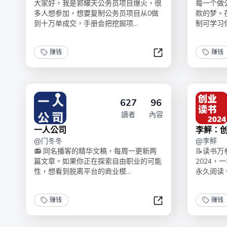
大家好，我是郭耀天公务员项目爆火，很
每一个做
多人想参加，想要复制公务员项目从0做
款的梦。
到十万单成交，手册会把挖掘项...
制可学习借
赚钱
赚钱
公务员项目复盘手册
627
96
讀者
內容
一人公司
李鲆：创
@
门冬冬
@
李鲆
📻 同名播客的精华文稿，每周一更新两
📝读书
篇文章。如果你正在探索自由职业的可能
2024，
性，想看到脱离平台的商业模...
永久阅读。
赚钱
赚钱
一人公司