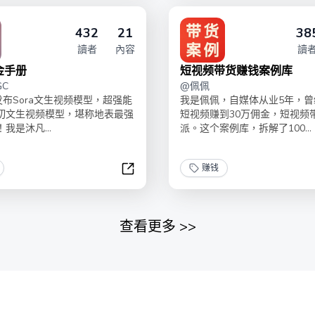
432
21
38
讀者
內容
讀
金手册
短视频带货赚钱案例库
GC
@
佩佩
AI发布Sora文生视频模型，超强能
我是佩佩，自媒体从业5年，曾
切文生视频模型，堪称地表最强
短视频赚到30万佣金，短视频
我是沐凡...
派。这个案例库，拆解了100...
赚钱
0到1赚钱手册
Sora掘金手册
查看更多
>>