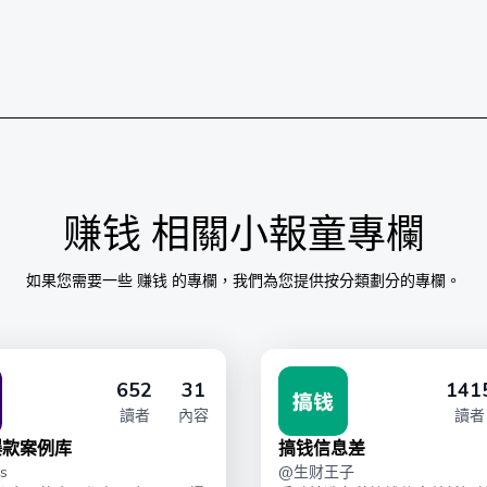
赚钱
相關小報童專欄
如果您需要一些
赚钱
的專欄，我們為您提供按分類劃分的專欄。
652
31
141
讀者
內容
讀者
爆款案例库
搞钱信息差
s
@
生财王子