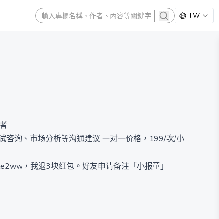
TW
search
者
咨询、市场分析等沟通建议 一对一价格，199/次/小
9调整到19.9三个月，并推出全年价格49.9六折价交个朋友 订阅的读者可以加我 微信：double2ww，我退3块红包。好友申请备注「小报童」