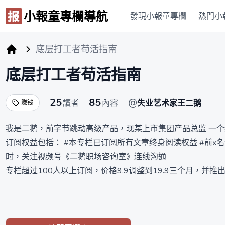
小報童專欄導航
發現小報童專欄
熱門小
底层打工者苟活指南
小报童专栏
底层打工者苟活指南
25
85
@
讀者
內容
失业艺术家王二鹅
赚钱
我是二鹅，前字节跳动高级产品，现某上市集团产品总监 一
订阅权益包括： #本专栏已订阅所有文章终身阅读权益 #前x
时，关注视频号《二鹅职场咨询室》连线沟通
⬇️介绍详见小报童 为什么选择鹅的《苟活指南》和 我选择不做