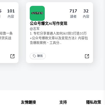
5
101
717
32
者
內容
讀者
內容
公众号爆文AI写作变现
@
志军
经靠一条
1. 专栏分享普通人如何从0到1打造10万
带货实战
+公众号爆款文章以及变现方法2. 内容包
含爆款案例、工具分...
赚钱
短视频带货赚钱案例库
公众号爆文A
友情鏈接
支持
隱私政策