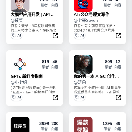
讀者
內容
讀者
內容
大模型应用开发 | API 实
AI+公众号爆文写作
操
@
菠菜
@
七哥Seven
作者：菠菜，9年互联网架构
作者七哥：前京东程序员，
师；AI技术负责人；在职场亲
2024.2.18开始做公众号爆
手带出多个年入百万 P8+ 人
AI
文，4个月涨粉10000+， 流量
AI
才；“AI破局俱...
主变现4w...
大模型应用开发 | API 实操
AI+公
819
46
809
12
讀者
內容
讀者
內容
GPTs 新鲜度指南
你的第一本 AIGC 创作指
@
小七姐
南
@
泛函
[ GPTs 新鲜度指南 ] 是一群叫
这篇专栏不教任何用 AI 批量生
“ GPTHacker ” 的极客们创建
成低质量内容的技巧，而是希
的，他们致力于创作和...
AI
望能够让你利用 AI 进行体面的
AI
创作。让 ...
GPTs 新鲜度指南
你的第一
3999
200
1295
49
讀者
內容
讀者
內容