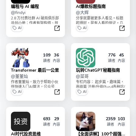
编程与 AI 编程
AI爆款标题指南
@
findyi
@
大辉
2.8 万付费社群 AI 破局俱乐部
分享就要被更多人看见。标题
共创小册：作者有架构师、技
起得好，是有人看的保证。几
术负责人、大厂程序员等，旨
AI
百阅读和几万阅读，只差一个
AI
在帮助程序员...
好标题。小册有四个专栏...
编程与 AI 编程
AI爆款
109
36
776
45
讀者
內容
讀者
內容
Transformer 最后一公里
玩转ChatGPT秘籍指南
@
董董灿
@
菜哥
作者董董灿，致力于帮助小伙
专栏内容： 起步篇，趣味篇，
伴快速入门AI算法，公众号
高级篇 注册/升级Plus4各种坑/
《董董灿是个攻城狮》主理
AI
让GPT生图片/GPT4生高清图...
AI
人。基于Transfor...
Transformer 最后一公里
玩转Ch
693
29
2359
103
讀者
內容
讀者
內容
AI时代投资思维
【全面讲解】100个超强