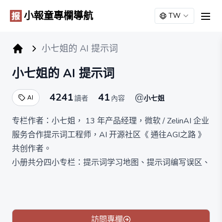
小報童專欄導航
TW
men
小七姐的 AI 提示词
小报童专栏
小七姐的 AI 提示词
4241
41
@
AI
讀者
內容
小七姐
专栏作者：小七姐， 13 年产品经理，微软 / ZelinAI 企业
服务合作提示词工程师，AI 开源社区《 通往AGI之路 》
共创作者。
小册共分四小专栏：提示词学习地图、提示词编写误区、
ChatGPT 最佳实践、国产大模型提示词。
限时 39 元买断制，满 5000 订阅涨为 49 元。
訪問專欄