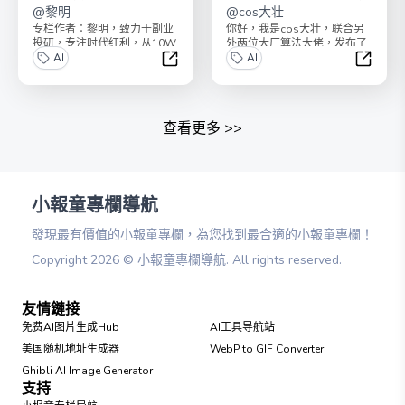
@
黎明
机器学习模型
@
cos大壮
专栏作者：黎明，致力于副业
你好，我是cos大壮，联合另
投研，专注时代红利，从10W
外两位大厂算法大佬，发布了
本金起步到收益超8位数，曾
AI
《100个超强机器学习算法模
AI
初期便投资特斯拉、美...
型》！最近，全网突...
AI时代投资思维
【全面
查看更多
>>
小報童專欄導航
發現最有價值的小報童專欄，為您找到最合適的小報童專欄！
Copyright
2026
©
小報童專欄導航
. All rights reserved.
友情鏈接
免费AI图片生成Hub
AI工具导航站
美国随机地址生成器
WebP to GIF Converter
Ghibli AI Image Generator
支持