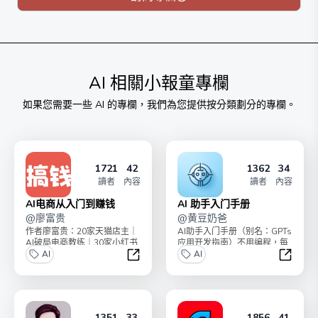
AI
相關小報童專欄
如果您需要一些
AI
的專欄，我們為您提供按分類劃分的專欄。
1721
42
1362
34
讀者
內容
讀者
內容
AI电商从入门到赚钱
AI 助手入门手册
@
廖富贵
@
黄豆奶爸
作者廖富贵：20家天猫店主｜
AI助手入门手册（别名：GPTs
AI破局电商教练｜30家小红书
应用开发指南）不用编程，每
店铺老板，带领了2000+学员
AI
人都能搭建自己的AI机器人助
AI
副业搞钱。小...
手，提高十倍生...
AI电商从入门到赚钱
AI 助
1351
33
1856
41