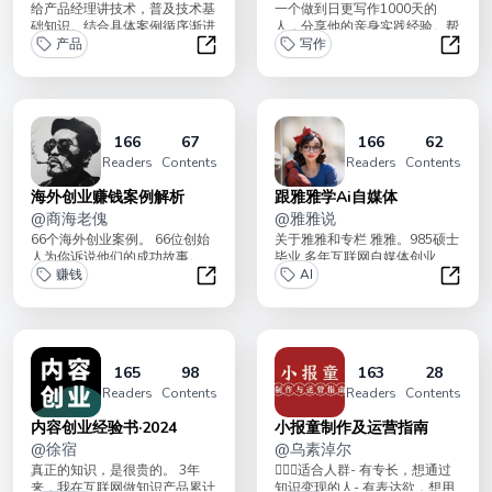
给产品经理讲技术，普及技术基
一个做到日更写作1000天的
础知识。结合具体案例循序渐进
人，分享他的亲身实践经验。帮
地讲解产品经理需要学习的技术
产品
你跨越写作门槛，走上写作赚富
写作
知识。个人背景：...
之路。有问题可加...
产品经理的技术课（37讲已完结）
写作基
166
67
166
62
Readers
Contents
Readers
Contents
海外创业赚钱案例解析
跟雅雅学Ai自媒体
@
商海老傀
@
雅雅说
66个海外创业案例。 66位创始
关于雅雅和专栏 雅雅。985硕士
人为你诉说他们的成功故事。
毕业 多年互联网自媒体创业、
适合寻找出海生意的朋友们。
赚钱
副业经验， 很早开始经营淘宝
AI
期望能...
店铺，...
海外创业赚钱案例解析
跟雅雅
165
98
163
28
Readers
Contents
Readers
Contents
内容创业经验书·2024
小报童制作及运营指南
@
徐宿
@
乌素淖尔
真正的知识，是很贵的。 3年
💁🏻‍♀️适合人群- 有专长，想通过
来，我在互联网做知识产品累计
知识变现的人- 有表达欲，想用