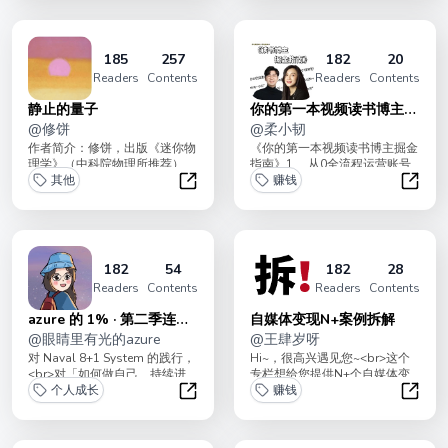
185
257
182
20
Readers
Contents
Readers
Contents
静止的量子
你的第一本视频读书博主掘
@
修饼
金指南
@
柔小韧
作者简介：修饼，出版《迷你物
《你的第一本视频读书博主掘金
理学》（中科院物理所推荐）、
指南》1、 从0全流程运营账号
科普视频博主（抖音/视频号：
其他
的20+干货 &amp; ChatGpt应...
赚钱
修饼）、AI 短...
静止的量子
你的第
182
54
182
28
Readers
Contents
Readers
Contents
azure 的 1% · 第二季连载
自媒体变现N+案例拆解
中～
@
眼睛里有光的azure
@
王肆岁呀
对 Naval 8+1 System 的践行，
Hi~，很高兴遇见您~<br>这个
<br>对「如何做自己、持续进
专栏想给您提供N+个自媒体变
化」的回答。🔮 修行 ...
个人成长
现案例拆解项目。适合人群：
赚钱
<br>想要...
azure 的 1% · 第二季连载中～
自媒体