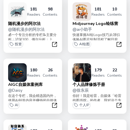
181
98
181
10
Readers
Contents
Readers
Contents
随机漫步的阿尔法
Midjourney Logo绘练营
@
随机漫步的阿尔法
@
ai小助手
💰一个专注分析的专栏📝主要分
快速掌握AI绘Logo技巧从0到1
析：沪深300，偶尔分析：上
体验AI图片绘制流程了解目前
证、黄金、纳指🥂时常分享：交
投资
AIGC的能力与现阶段瓶颈十节
AI绘图
易心得、技...
课带你赚...
随机漫步的阿尔法
Midjo
180
26
179
22
Readers
Contents
Readers
Contents
AIGC自媒体案例库
个人品牌修炼手册
@
Daisy
@
徐东辰
在这个专栏，我会精选国内外，
你好！我是哈雷，自媒体「哈雷
使用AI创造内容并赚钱的自媒体
的图书馆」的作者。我对这个专
案例，平台包括但不限于：
AI
栏的定位是：看完就会的实操手
个人IP
TikTok, Y...
册 + 迅速提升...
AIGC自媒体案例库
个人品