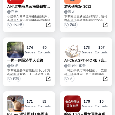
AI小红书商单蓝海赚钱案例
游火研究院 2023
库
@
赤辰
@
游火
小红书AI商单蓝海赚钱案例库，
本专栏已更新完全部内容，请付
全是用AI在小红书赚钱的新奇特
费会员点击置顶帖获取200余
账号，AI创造了大量蓝海玩法，
小红书
页、10万余字的2023小结。
游戏
我手动精选...
AI小红书商单蓝海赚钱案例库
游火研
174
60
173
107
Readers
Contents
Readers
Contents
一周一则经济学人长篇
AI-ChatGPT-MORE（合
@
应许
集）
@
即兴小索奇
本专栏主要内容包括以下几个方
一杯奶茶钱订阅小报童，一次购
面的阅读材料： 1、经济学人长
买，终身使用，自己享有最高
篇，文章一般在2000字左右；
阅读
60%的分销权输出100+文章，
AI
2、华...
包含入门教程、...
一周一则经济学人长篇
AI-C
171
53
170
10
Readers
Contents
Readers
Contents
Python潮流周刊 | 每周连
婉苏 10万＋爆文写作变现