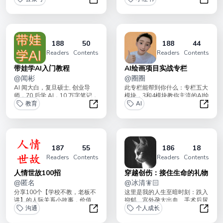
位： 公...
教程帮助你少走...
自媒体副业·玩赚公众号指南
AI小
188
50
188
44
Readers
Contents
Readers
Contents
带娃学AI入门教程
AI绘画项目实战专栏
@
闻彬
@
圈圈
AI 闻大白，复旦硕士, 创业导
此专栏能帮到你什么：专栏五大
师，70 后学 AI，10 万字笔记，
模块，3和4模块教你主流的AI绘
带娃学 AI，100+篇心得，...
教育
画系统知识；3模块教你运营自
AI
己的红书AI...
带娃学AI入门教程
AI绘
187
55
186
18
Readers
Contents
Readers
Contents
人情世故100招
穿越创伤：接住生命的礼物
@
匿名
@
冰清🧚🏻
分享100个【学校不教，老板不
这里是我的人生至暗时刻：跌入
讲】的人际关系小故事，价值
抑郁、宫外孕大出血、手术后尿
100万。适合想开窍或不开窍的
沟通
道损伤、不孕不育、儿子先天性
个人成长
兄弟姐妹学习。...
心脏病两次开胸大...
人情世故100招
穿越创