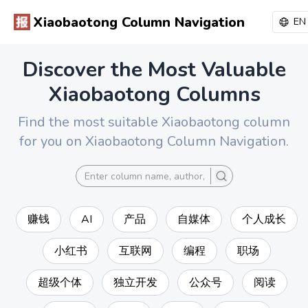
Xiaobaotong Column Navigation
EN
Discover the Most Valuable
Xiaobaotong Columns
Find the most suitable Xiaobaotong column
for you on Xiaobaotong Column Navigation.
search
赚钱
AI
产品
自媒体
个人成长
小红书
互联网
编程
职场
超级个体
独立开发
公众号
阅读