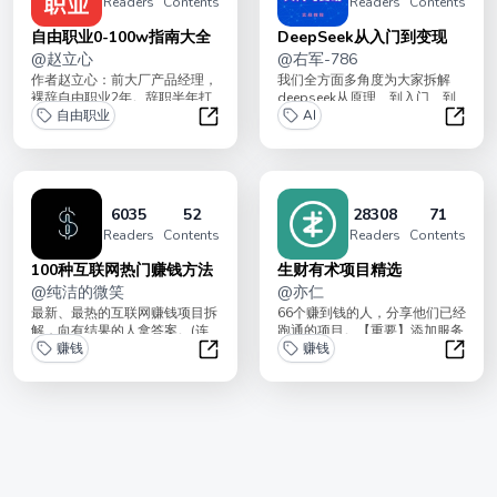
Readers
Contents
Readers
Contents
自由职业0-100w指南大全
DeepSeek从入门到变现
@
赵立心
@
右军-786
作者赵立心：前大厂产品经理，
我们全方面多角度为大家拆解
裸辞自由职业2年。辞职半年打
deepseek从原理、到入门、到
平原收入，毕业4年实现月入六
自由职业
升级的各种实用知识，带领大家
AI
位数。擅长帮助职...
成为第一批把...
自由职业0-100w指南大全
Deep
6035
52
28308
71
Readers
Contents
Readers
Contents
100种互联网热门赚钱方法
生财有术项目精选
@
纯洁的微笑
@
亦仁
最新、最热的互联网赚钱项目拆
66个赚到钱的人，分享他们已经
解，向有结果的人拿答案。(连
跑通的项目。【重要】添加服务
载中，每周更新1篇，每周涨价1
赚钱
官鱼丸微信(yuwan831)，领取
赚钱
次！)[重要]...
配套的...
100种互联网热门赚钱方法
生财有