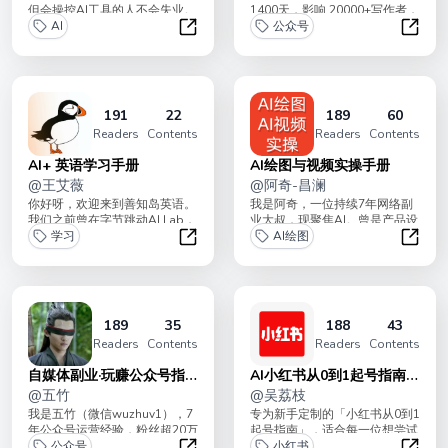
但会操控AI工具的人不会失业。
1400天，影响 20000+写作者，
Hello, 这里是我们持续分享
AI
帮助1000+走上日更之路，为
公众号
AIGC...
100+...
AIGC风向标
公众号
191
22
189
60
Readers
Contents
Readers
Contents
AI+ 英语学习手册
AI绘图与视频实操手册
@
王艾薇
@
阿奇-昌澜
你好呀，欢迎来到善知岛英语。
我是阿奇，一位持续7年网络副
我们之前曾在字节跳动AI Lab，
业大叔，现聚焦AI。曾是产品设
从事AI英语教育和自然语言处理
学习
计工程师，因看好AI前景，现全
AI绘图
工作，硕...
职AI。手册...
AI+ 英语学习手册
AI绘
189
35
188
43
Readers
Contents
Readers
Contents
自媒体副业·玩赚公众号指
AI小红书从0到1起号指南
南
@
五竹
（持续更新）
@
吴荔枝
我是五竹（微信wuzhuv1），7
专为新手定制的「小红书从0到1
年公众号运营经验，粉丝超20万
起号指南」，适合每一位想尝试
+，副业收入过百万。专栏定
公众号
自媒体/搞副业的朋友，保姆级
小红书