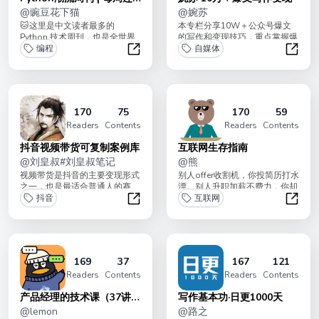
载中
@
豌豆花下猫
@
婉苏
🐱这里是中文读者最多的
本专栏分享10W＋公众号爆文
Python 技术周刊，也是全世界
的写作和变现技巧，重点掌握爆
知识密度最高、知识广度最大的
编程
款的底层逻辑，顺势而为。
自媒体
Pytho...
2024年开始日更公...
Python潮流周刊 | 每周连载中
婉苏 
170
75
170
59
Readers
Contents
Readers
Contents
抖音视频带货可复制案例库
互联网生存指南
@
刘皇叔#刘皇叔笔记
@
熊
视频带货是抖音的主要变现形式
别人offer收割机，你投简历打水
之一，也是最适合普通人的赛
漂。别人升职加薪不费力，你却
道。我是刘皇叔，手动精选 200
抖音
努力工作无人知。 简历怎么
互联网
个视频带货可...
写？面试怎...
抖音视频带货可复制案例库
互联网
169
37
167
121
Readers
Contents
Readers
Contents
产品经理的技术课（37讲已
写作基本功·日更1000天
完结）
@
lemon
@
路之