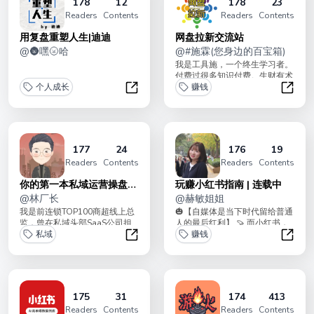
178
12
178
23
Readers
Contents
Readers
Contents
用复盘重塑人生|迪迪
网盘拉新交流站
@
🌚嘿🌝哈
@
#施霖(您身边的百宝箱)
我是工具施，一个终生学习者。
付费过很多知识付费。生财有术
个人成长
航海家，混沌初始学员，帆书10
赚钱
年铁粉等。夸克...
用复盘重塑人生|迪迪
网盘拉
177
24
176
19
Readers
Contents
Readers
Contents
你的第一本私域运营操盘速
玩赚小红书指南 | 连载中
成指南
@
林厂长
@
赫敏姐姐
我是前连锁TOP100商超线上总
🎃【自媒体是当下时代留给普通
监，曾在私域头部SaaS公司担
人的最后红利】 🍠 而小红书，
商家运营，服务过1000+商家经
私域
是所有自媒体平台中最值得投入
赚钱
营私域...
的。�...
你的第一本私域运营操盘速成指南
玩赚小
175
31
174
413
Readers
Contents
Readers
Contents