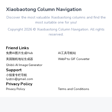
Xiaobaotong Column Navigation
Discover the most valuable Xiaobaotong columns and find the
most suitable one for you!
Copyright
2026
©
Xiaobaotong Column Navigation
. All rights
reserved.
Friend Links
免费AI图片生成Hub
AI工具导航站
美国随机地址生成器
WebP to GIF Converter
Ghibli AI Image Generator
Support
小报童专栏导航
lyqtzs@gmail.com
Privacy Policy
Privacy Policy
Terms and Conditions