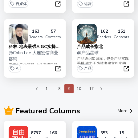
变现200万，只要订阅这个专
自媒体
文字吸引同路人- 对制作和运
运营
栏，你就能学到...
营...
内容创业经验书·2024
小报童
163
57
162
151
Readers
Contents
Readers
Contents
科林-地表最强AIGC实操应
产品成长指北
用
@
Colin Lee 大连宏信商业
@
产品星球
咨询
产品通识知识库，也是产品实践
手册 致力于为读者建立扎实的
东北大学计算机 上外高级口译
AI
产品基本功
产品
达沃斯论坛东港商务区 目前国
科林-地表最强AIGC实操应用
产品成
内AIGC 实操应用第一人 花旗银
行...
1
...
8
9
10
...
17
Featured Columns
More
8737
166
553
15