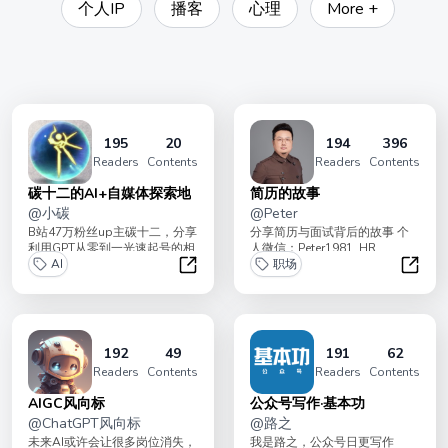
个人IP
播客
心理
More +
195
20
194
396
Readers
Contents
Readers
Contents
碳十二的AI+自媒体探索地
简历的故事
@
小碳
@
Peter
B站47万粉丝up主碳十二，分享
分享简历与面试背后的故事 个
利用GPT从零到一光速起号的相
人微信：Peter1981_HR
关干货。 AI的能力超出我的想
AI
职场
象。 ...
碳十二的AI+自媒体探索地
简历的
192
49
191
62
Readers
Contents
Readers
Contents
AIGC风向标
公众号写作·基本功
@
ChatGPT风向标
@
路之
未来AI或许会让很多岗位消失，
我是路之，公众号日更写作