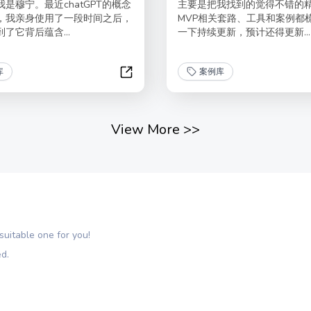
是穆宁。最近chatGPT的概念
主要是把我找到的觉得不错的
，我亲身使用了一段时间之后，
MVP相关套路、工具和案例都
了它背后蕴含...
一下持续更新，预计还得更新...
库
案例库
保险人的展业指南
50个ChatGPT低门槛商业变现指南
View More
>>
uitable one for you!
ed.