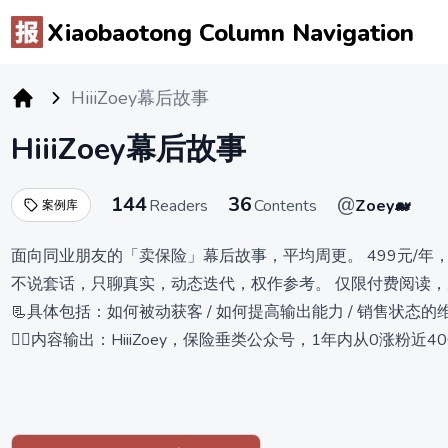
Xiaobaotong Column Navigation
HiiiZoey幕后故事
小报童专栏
HiiiZoey幕后故事
144
36
@
Readers
Contents
Zoey🐋
案例库
面向同业朋友的「卖保险」幕后故事，平均周更。 499元/年
不说套话，只聊真实，动态迭代，权作参考。 仅限付费阅读
📃具体包括：如何被动获客 / 如何提高输出能力 / 销售状态的
✍🏻内容输出：HiiiZoey，保险垂类公众号，1年内从0涨粉近
📍个人业绩：29岁达成COT，业绩稳定行业前1%。
🙋‍♀️客户结构：陌生客户/转介绍/熟人各占1/3，前两者占比