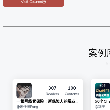
Visit Column
案例
If
307
100
Readers
Contents
一根网线卖保险：新保险人的展业
50个C
@
彭佳腾Pong
@
穆宁
指南