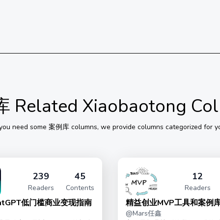
库
Related Xiaobaotong Co
 you need some
案例库
columns, we provide columns categorized for y
239
45
12
Readers
Contents
Readers
hatGPT低门槛商业变现指南
精益创业MVP工具和案例
@
Mars任鑫