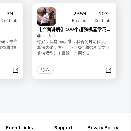
29
2359
103
Contents
Readers
Contents
【全面讲解】100个超强机器学习模
@
cos大壮
型
投研，专注
你好，我是cos大壮，联合另外两位大厂
收益超8位
算法大佬，发布了《100个超强机器学习
算法模型》！最近，全网突...
AI
AI时代投资思维
【全面讲解
Friend Links
Support
Privacy Policy