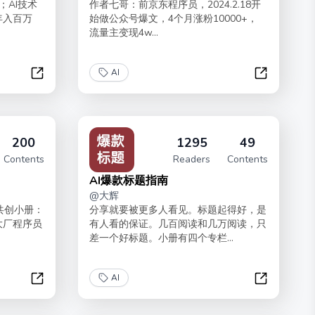
；AI技术
作者七哥：前京东程序员，2024.2.18开
年入百万
始做公众号爆文，4个月涨粉10000+，
流量主变现4w...
AI
大模型应用开发 | API 实操
AI+公众号
200
1295
49
Contents
Readers
Contents
AI爆款标题指南
@
大辉
部共创小册：
分享就要被更多人看见。标题起得好，是
大厂程序员
有人看的保证。几百阅读和几万阅读，只
差一个好标题。小册有四个专栏...
AI
编程与 AI 编程
AI爆款标题