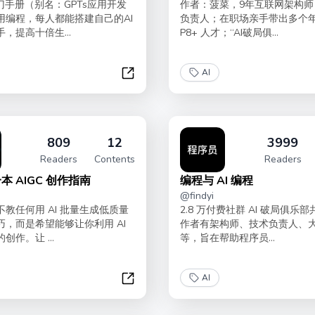
门手册（别名：GPTs应用开发
作者：菠菜，9年互联网架构师
用编程，每人都能搭建自己的AI
负责人；在职场亲手带出多个
，提高十倍生...
P8+ 人才；“AI破局俱...
AI
AI 助手入门手册
809
12
3999
Readers
Contents
Readers
本 AIGC 创作指南
编程与 AI 编程
@
findyi
教任何用 AI 批量生成低质量
2.8 万付费社群 AI 破局俱乐
巧，而是希望能够让你利用 AI
作者有架构师、技术负责人、
创作。让 ...
等，旨在帮助程序员...
AI
你的第一本 AIGC 创作指南