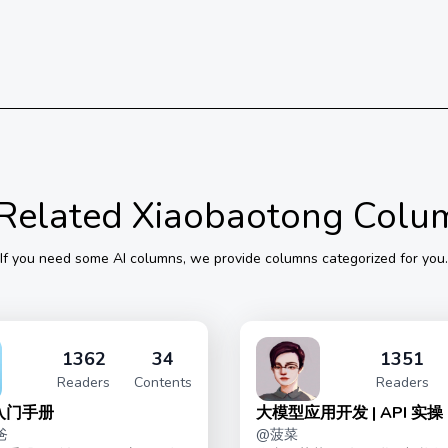
Related Xiaobaotong Colu
If you need some
AI
columns, we provide columns categorized for you.
1362
34
1351
Readers
Contents
Readers
手入门手册
大模型应用开发 | API 实操
爸
@
菠菜