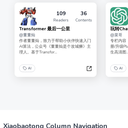
109
36
Readers
Contents
Transformer 最后一公里
玩转Ch
@
董董灿
@
菜哥
作者董董灿，致力于帮助小伙伴快速入门
专栏内容
AI算法，公众号《董董灿是个攻城狮》主
册/升级Pl
理人。基于Transfor...
生高清图..
AI
AI
Transformer 最后一
Xiaobaotong Column Navigation