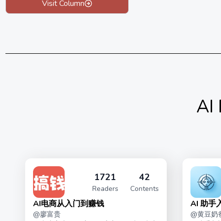
Visit Column
AI
1721
42
Readers
Contents
AI电商从入门到赚钱
AI 助
@
廖富贵
@
黄豆奶