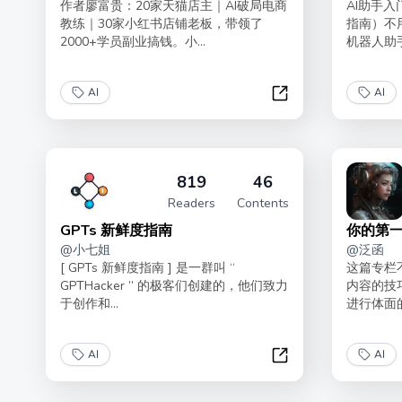
作者廖富贵：20家天猫店主｜AI破局电商
AI助手入
教练｜30家小红书店铺老板，带领了
指南）不
2000+学员副业搞钱。小...
机器人助手
AI
AI
AI电商从入门到赚钱
819
46
Readers
Contents
GPTs 新鲜度指南
你的第一
@
小七姐
@
泛函
[ GPTs 新鲜度指南 ] 是一群叫 “
这篇专栏不
GPTHacker ” 的极客们创建的，他们致力
内容的技
于创作和...
进行体面的
AI
AI
GPTs 新鲜度指南