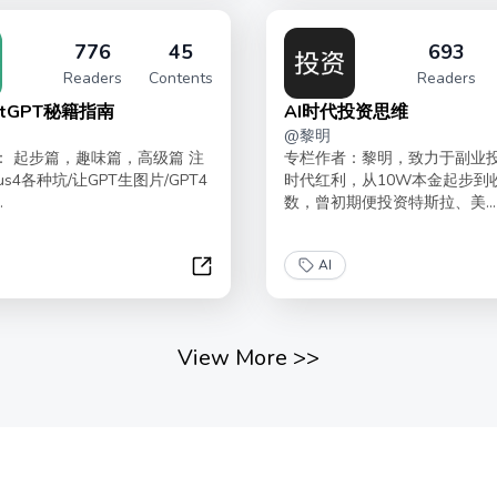
776
45
693
Readers
Contents
Readers
atGPT秘籍指南
AI时代投资思维
@
黎明
： 起步篇，趣味篇，高级篇 注
专栏作者：黎明，致力于副业
us4各种坑/让GPT生图片/GPT4
时代红利，从10W本金起步到
.
数，曾初期便投资特斯拉、美...
AI
公里
玩转ChatGPT秘籍指南
View More
>>