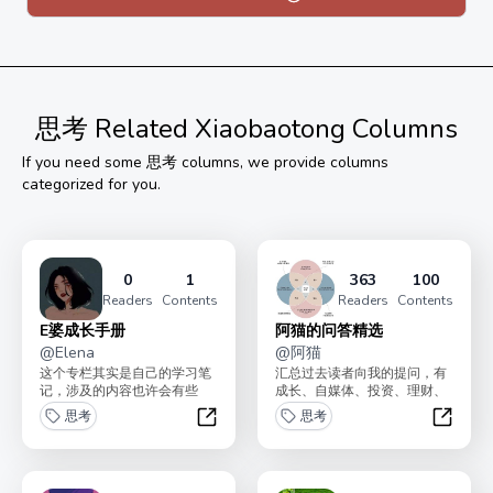
思考
Related Xiaobaotong Columns
If you need some
思考
columns, we provide columns
categorized for you.
0
1
363
100
Readers
Contents
Readers
Contents
E婆成长手册
阿猫的问答精选
@
Elena
@
阿猫
这个专栏其实是自己的学习笔
汇总过去读者向我的提问，有
记，涉及的内容也许会有些
成长、自媒体、投资、理财、
泛，但我想做的事是和你一起
两性关系、时间管理等各个方
思考
思考
见证自己的成长。我们都不...
向。一共更新100篇，...
E婆成长手册
阿猫的