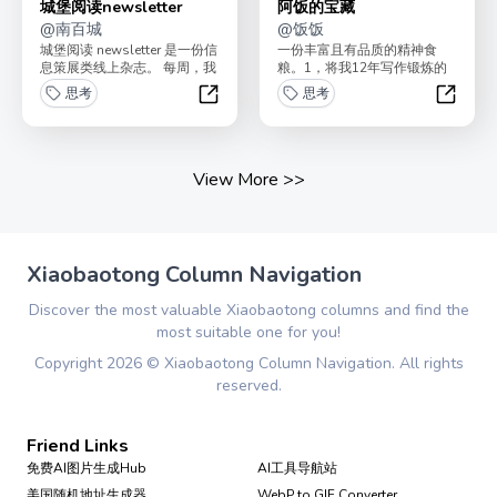
城堡阅读newsletter
阿饭的宝藏
@
南百城
@
饭饭
城堡阅读 newsletter 是一份信
一份丰富且有品质的精神食
息策展类线上杂志。 每周，我
粮。1，将我12年写作锻炼的
从数百个在线信息源中挑选出
信息搜寻能力和品味转化为一
思考
思考
最值...
份独特的精神食粮。 ...
城堡阅读newsletter
阿饭的
View More
>>
Xiaobaotong Column Navigation
Discover the most valuable Xiaobaotong columns and find the
most suitable one for you!
Copyright
2026
©
Xiaobaotong Column Navigation
. All rights
reserved.
Friend Links
免费AI图片生成Hub
AI工具导航站
美国随机地址生成器
WebP to GIF Converter