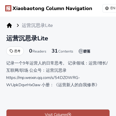
Xiaobaotong Column Navigation
EN
运营沉思录Lite
小报童专栏
运营沉思录Lite
0
31
@
思考
Readers
Contents
碧落
记录一个9年运营人的日常思考。 记录领域：运营/增长/
互联网/职场 公众号：运营沉思录
https://mp.weixin.qq.com/s/54DZ0WRG-
WUpkDqvrHx0aw 小册：《运营新人的自我修养》
https://xiaobot.net/p/Operation01
面向自己写作，谨慎订阅。 为求一字稳，耐得半宵寒。
Visit Column