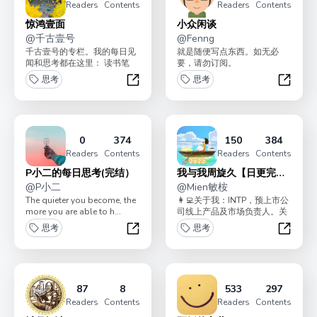
Readers
Contents
Readers
Contents
惊鸿壹面
小众闲谈
@
千古壹号
@
Fenng
千古壹号的专栏。我的每日见
就是随便写点东西。如无必
闻和思考都在这里： 读书笔
要，请勿订阅。
记、信息推荐、产品思考、软
思考
思考
件工具、具体生活。 ...
惊鸿壹面
小众闲
0
374
150
384
Readers
Contents
Readers
Contents
P小二的每日思考(完结）
我与我周旋久【日更完结
@
P小二
版】
@
Mien敏桉
The quieter you become, the
👩‍💻关于我：INTP，预上市公
more you are able to h...
司线上产品及市场负责人。关
心世界运转的规律和个人幸福
思考
思考
的方法。📒...
P小二的每日思考(完结）
我与我
87
8
533
297
Readers
Contents
Readers
Contents