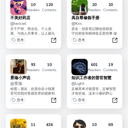
10
120
20
20
Readers
Contents
Readers
Contents
不美好药店
高自尊修炼手册
@
lenciel
@
Kris
关于产研、商业化、个人发
原名：创富笔记聊创造财富、
展、与他人共事等，让人挠头
守住财富和精神富足那些事 做
的各种 elegant puzzles，本
有心的观察者、做走心的行动
思考
思考
座的见闻...
派、洞察事物本质和...
不美好药店
高自尊
93
10
601
19
Readers
Contents
Readers
Contents
景瑜小声说
知识工作者的普世智慧
@
景瑜
@
Light
哈喽～朋友，欢迎你在小报童
足够简单才能普世，足够智慧
里写些我对客观世界的观察和
才有价值。这本小册的野心
思考，以及不适合在pyq和jk
是，为不限行业的知识工作
思考
思考
发的更细节的个人体...
者，提供通用、必需的底层
景瑜小声说
知识工
智...
11
436
10
69