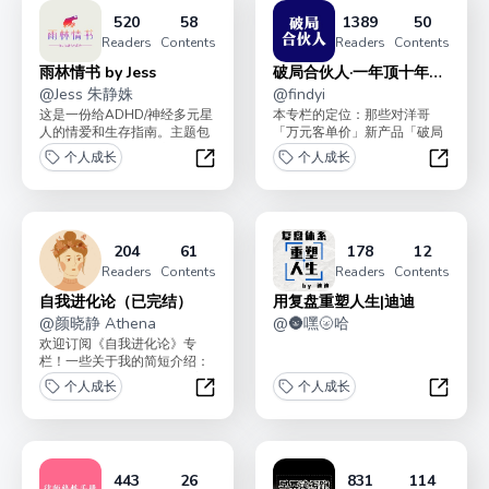
520
58
1389
50
Readers
Contents
Readers
Contents
雨林情书 by Jess
破局合伙人·一年顶十年
@
Jess 朱静姝
（100问）
@
findyi
这是一份给ADHD/神经多元星
本专栏的定位：那些对洋哥
人的情爱和生存指南。主题包
「万元客单价」新产品「破局
括如何长久深爱且不床死；21
合伙人」有兴趣，但还在纠结
个人成长
个人成长
世纪不适症的避风...
的朋友，比如感觉太贵、感...
雨林情书 by Jess
破局合伙
204
61
178
12
Readers
Contents
Readers
Contents
自我进化论（已完结）
用复盘重塑人生|迪迪
@
颜晓静 Athena
@
🌚嘿🌝哈
欢迎订阅《自我进化论》专
栏！一些关于我的简短介绍：
17-20年在麦肯锡工作，过着
个人成长
个人成长
每天飞来飞去的咨询顾...
自我进化论（已完结）
用复盘
443
26
831
114