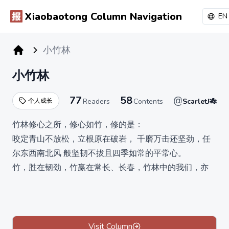
Xiaobaotong Column Navigation
EN
小竹林
小报童专栏
小竹林
77
58
@
个人成长
Readers
Contents
ScarletJ🎋
竹林修心之所，修心如竹，修的是：
咬定青山不放松，立根原在破岩， 千磨万击还坚劲，任
尔东西南北风 般坚韧不拔且四季如常的平常心。
竹，胜在韧劲，竹赢在常长、长春，竹林中的我们，亦
然。
竹林的更新秉承： 一节复一节，千枝攒万叶的内核 从
2024年开始：周更，不会更多，不会更少，持续更新直
我/小报童的终点。 成长，求的是在极低摩擦力、压力之
Visit Column