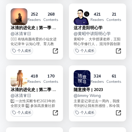
252
268
421
21
Readers
Contents
Readers
Contents
冰清的进化史 | 第一季 已
这才是阳明心学
完结
@
冰清🧚🏻
@
黄昭中讲阳明心学
🧚🏻‍♀️ 有钱有颜有爱的小仙女进
黄昭中， 大学授课老师，王阳
化记录🎯 认知心理、育儿教
明心学修行人， 混沌学园创新
育、亲密关系均有所涉及； ❤
教练，互联网大厂出身创业
个人成长
个人成长
好...
者。每天花5分钟...
冰清的进化史 | 第一季 已完结
这才是
418
170
324
61
Readers
Contents
Readers
Contents
冰清的进化史 | 第二季 已
随意搜寻 | 2023
完结
@
冰清🧚🏻
@
Jimmy Wong
1️⃣ 一次性买断专栏2023年的
主要是记录过去一周内，我搜
全部文章 2️⃣ 参加高质量社群
寻到的让我有所感悟，和令我
的书籍共读和运动打卡专栏内
成长的信息，预计最少连载 48
个人成长
个人成长
容包含...
期，以及还会包含...
冰清的进化史 | 第二季 已完结
随意搜寻 