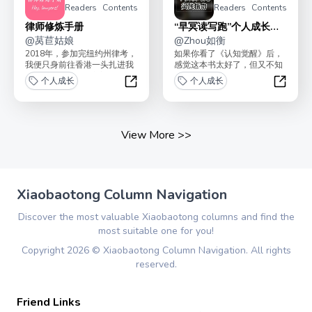
Readers
Contents
Readers
Contents
律师修炼手册
“早冥读写跑”个人成长实
@
莴苣姑娘
践指南
@
Zhou如衡
2018年，参加完纽约州律考，
如果你看了《认知觉醒》后，
我便只身前往香港一头扎进我
感觉这本书太好了，但又不知
的第一份工作--一家美资所的
道如何开始行动？不知道如何
个人成长
个人成长
资本市场律师。从...
长期持续做到每日“早冥...
律师修炼手册
“早冥
View More
>>
Xiaobaotong Column Navigation
Discover the most valuable Xiaobaotong columns and find the
most suitable one for you!
Copyright
2026
©
Xiaobaotong Column Navigation
. All rights
reserved.
Friend Links