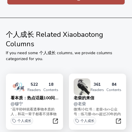
下的持续不断，而非突如其来的心血来潮。
竹林不追热点，不聊八卦，因： 我自不开花，免撩蜂与
蝶。
竹林里的我不等于全部的我，但竹林里有的部分，必真。
个人成长
Related Xiaobaotong
我们如此，望你亦然。
Columns
If you need some
个人成长
columns, we provide columns
categorized for you.
522
18
361
84
Readers
Contents
Readers
Contents
看本质：热点话题100问
老柴的来信
系列【B端完结】
@
穆宁
@
老柴
“花半秒钟就看透事物本质的
微博/小红书：老柴<br>公众
人，和花一辈子都看不清事物
号：练习册<br>超过20年的内
本质的人，注定有截然不同的
容创作者<br>女性户外品牌
个人成长
个人成长
命运。” 大家好，我...
「岳下」创...
看本质：热点话题100问系列【B端完
老柴的