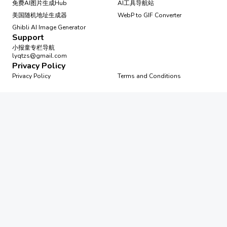
免费AI图片生成Hub
AI工具导航站
美国随机地址生成器
WebP to GIF Converter
Ghibli AI Image Generator
Support
小报童专栏导航
lyqtzs@gmail.com
Privacy Policy
Privacy Policy
Terms and Conditions