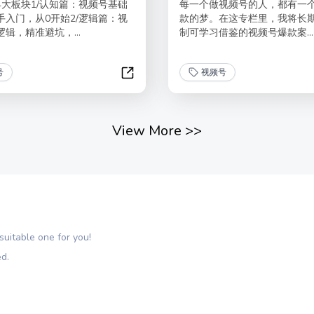
4大板块1/认知篇：视频号基础
每一个做视频号的人，都有一个
手入门，从0开始2/逻辑篇：视
款的梦。在这专栏里，我将长
辑，精准避坑，...
制可学习借鉴的视频号爆款案...
号
视频号
手把手教你视频号赚钱
View More
>>
uitable one for you!
ed.