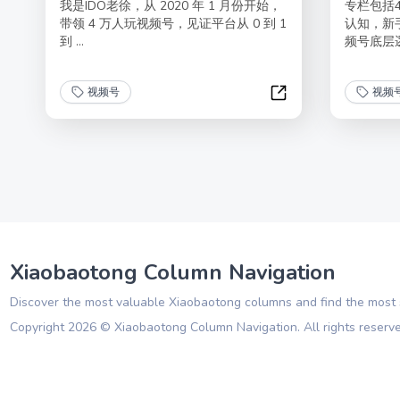
我是IDO老徐，从 2020 年 1 月份开始，
专栏包括
带领 4 万人玩视频号，见证平台从 0 到 1
认知，新
到 ...
频号底层逻
视频号
视频
视频号可复制案例库
Xiaobaotong Column Navigation
Discover the most valuable Xiaobaotong columns and find the most s
Copyright
2026
©
Xiaobaotong Column Navigation
. All rights reserv