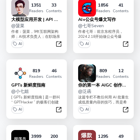
1351
33
1856
41
Readers
Contents
Readers
Contents
大模型应用开发 | API 实
AI+公众号爆文写作
操
@
菠菜
@
七哥Seven
作者：菠菜，9年互联网架构
作者七哥：前京东程序员，
师；AI技术负责人；在职场亲
2024.2.18开始做公众号爆
手带出多个年入百万 P8+ 人
文，4个月涨粉10000+， 流量
AI
AI
才；“AI破局俱...
主变现4w...
大模型应用开发 | API 实操
AI+公
819
46
809
12
Readers
Contents
Readers
Contents
GPTs 新鲜度指南
你的第一本 AIGC 创作指
@
小七姐
南
@
泛函
[ GPTs 新鲜度指南 ] 是一群叫
这篇专栏不教任何用 AI 批量生
“ GPTHacker ” 的极客们创建
成低质量内容的技巧，而是希
的，他们致力于创作和...
望能够让你利用 AI 进行体面的
AI
AI
创作。让 ...
GPTs 新鲜度指南
你的第一
3999
200
1295
49