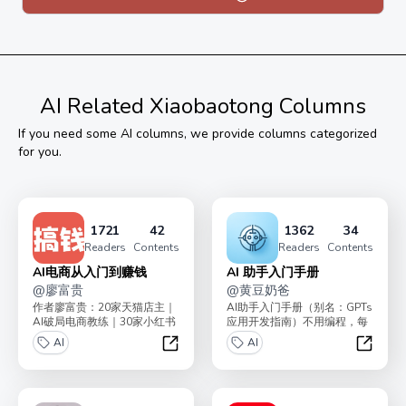
单个价值上百元，随便一个就回本！
限时赠送以下福利
01、获取AI 视频教程、资源大全 02、专属群聊，互帮互
助
AI
Related Xiaobaotong Columns
花点钱学知识，不要总待在自己思想世界
If you need some
AI
columns, we provide columns categorized
白嫖的虽然很好，但是付费你会更加珍惜
for you.
一起加油，共创AI ！
交流加群:xiaosuoqi888
1721
42
1362
34
Readers
Contents
Readers
Contents
AI电商从入门到赚钱
AI 助手入门手册
@
廖富贵
@
黄豆奶爸
作者廖富贵：20家天猫店主｜
AI助手入门手册（别名：GPTs
AI破局电商教练｜30家小红书
应用开发指南）不用编程，每
店铺老板，带领了2000+学员
人都能搭建自己的AI机器人助
AI
AI
副业搞钱。小...
手，提高十倍生...
AI电商从入门到赚钱
AI 助