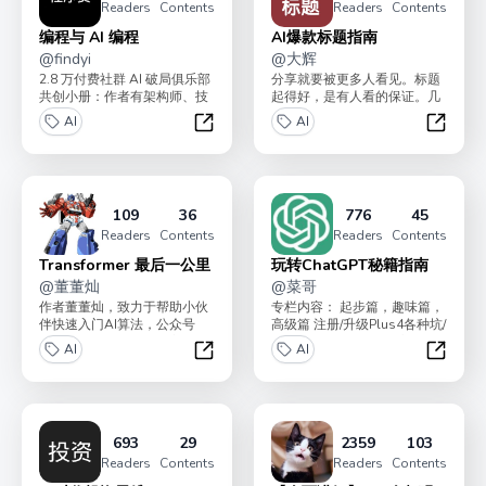
Readers
Contents
Readers
Contents
编程与 AI 编程
AI爆款标题指南
@
findyi
@
大辉
2.8 万付费社群 AI 破局俱乐部
分享就要被更多人看见。标题
共创小册：作者有架构师、技
起得好，是有人看的保证。几
术负责人、大厂程序员等，旨
百阅读和几万阅读，只差一个
AI
AI
在帮助程序员...
好标题。小册有四个专栏...
编程与 AI 编程
AI爆款
109
36
776
45
Readers
Contents
Readers
Contents
Transformer 最后一公里
玩转ChatGPT秘籍指南
@
董董灿
@
菜哥
作者董董灿，致力于帮助小伙
专栏内容： 起步篇，趣味篇，
伴快速入门AI算法，公众号
高级篇 注册/升级Plus4各种坑/
《董董灿是个攻城狮》主理
让GPT生图片/GPT4生高清图...
AI
AI
人。基于Transfor...
Transformer 最后一公里
玩转Ch
693
29
2359
103
Readers
Contents
Readers
Contents