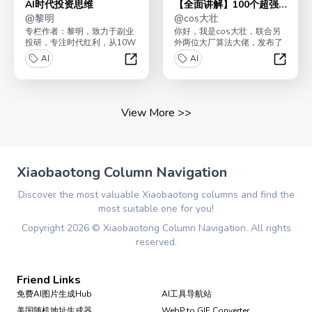
AI时代投资思维
【全面讲解】100个超强
@
黎明
机器学习模型
@
cos大壮
专栏作者：黎明，致力于副业
你好，我是cos大壮，联合另
投研，专注时代红利，从10W
外两位大厂算法大佬，发布了
本金起步到收益超8位数，曾
《100个超强机器学习算法模
AI
AI
初期便投资特斯拉、美...
型》！最近，全网突...
AI时代投资思维
【全面
View More
>>
Xiaobaotong Column Navigation
Discover the most valuable Xiaobaotong columns and find the
most suitable one for you!
Copyright
2026
©
Xiaobaotong Column Navigation
. All rights
reserved.
Friend Links
免费AI图片生成Hub
AI工具导航站
美国随机地址生成器
WebP to GIF Converter