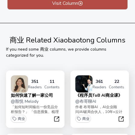
【市场地图】市场新手必看
Visit Column
【月度洞察】最新业务复盘
个人公众号：孙凌Reborn
专栏原价199元，限时49.9元
订阅后赠送，添加微信：chenfei19950925
商业
Related Xiaobaotong Columns
1）本专栏的专属交流群
If you need some
商业
columns, we provide columns
2）校园实战手册一本（包邮，仅限5月后购买）
categorized for you.
351
11
361
22
Readers
Contents
Readers
Contents
如何快速了解一家公司
《程序员ToB AI商业课》
@
殷悦 Melody
@
布哥聊AI
「如何短时间输出一份竞品分
作者 布哥聊AI ，AI企业顾
析报告？」 「信息搜集、梳理
问/AI破局合伙人，10年+云计
表达如何着手？」 「如何输出
算、大数据、人工智能技术企
商业
商业
质量更高的洞察...
业服务实践经...
如何快速了解一家公司
《程序员