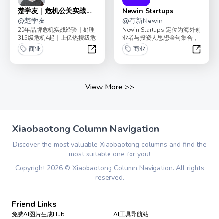
楚学友｜危机公关实战手
Newin Startups
册
@
楚学友
@
有新Newin
20年品牌危机实战经验｜处理
Newin Startups 定位为海外创
315级危机4起｜上亿热搜级危
业者与投资人思想金句集合，
机18起 前｜西贝品牌公关VP
没有长篇大论，主要
商业
商业
锅圈食汇...
以“Quest...
楚学友｜危机公关实战手册
Newin S
View More
>>
Xiaobaotong Column Navigation
Discover the most valuable Xiaobaotong columns and find the
most suitable one for you!
Copyright
2026
©
Xiaobaotong Column Navigation
. All rights
reserved.
Friend Links
免费AI图片生成Hub
AI工具导航站