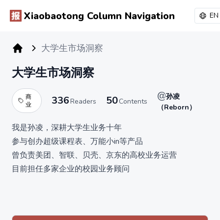
Xiaobaotong Column Navigation
EN
大学生市场洞察
小报童专栏
大学生市场洞察
@
孙凌
商
336
50
Readers
Contents
业
（Reborn）
我是孙凌，深耕大学生业务十年
参与创办超级课程表、万能小in等产品
曾负责美团、智联、贝壳、京东的高校业务运营
目前担任多家企业的校园业务顾问
本专栏将更新至少100篇
我和朋友们，对大学生业务的相关洞察
【私董分享】资深从业者分享