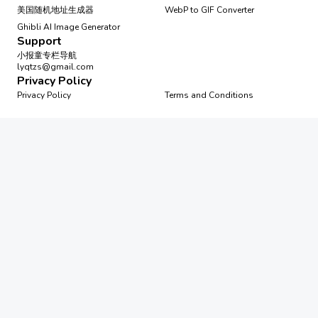
美国随机地址生成器
WebP to GIF Converter
Ghibli AI Image Generator
Support
小报童专栏导航
lyqtzs@gmail.com
Privacy Policy
Privacy Policy
Terms and Conditions