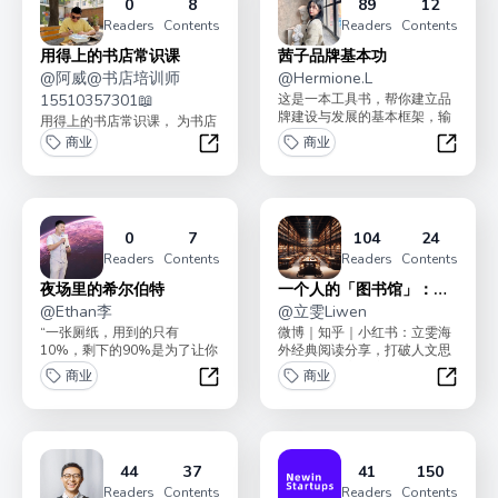
0
8
89
12
Readers
Contents
Readers
Contents
用得上的书店常识课
茜子品牌基本功
@
阿威@书店培训师
@
Hermione.L
15510357301📖
这是一本工具书，帮你建立品
牌建设与发展的基本框架，输
用得上的书店常识课， 为书店
入基础知识。
专业化赋能。
商业
商业
用得上的书店常识课
茜子品
0
7
104
24
Readers
Contents
Readers
Contents
夜场里的希尔伯特
一个人的「图书馆」：关
@
Ethan李
注商业、人文、心理
@
立雯Liwen
“一张厕纸，用到的只有
微博｜知乎｜小红书：立雯海
10%，剩下的90%是为了让你
外经典阅读分享，打破人文思
的手不沾到屎。”在这里我们只
想茧房。是高浓度「图书
商业
商业
讨论创业和生活中这9...
馆」，专注经典的、“长”销...
夜场里的希尔伯特
一个人
44
37
41
150
Readers
Contents
Readers
Contents