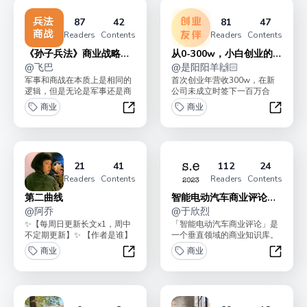
87
42
81
47
Readers
Contents
Readers
Contents
《孙子兵法》商业战略入
从0-300w，小白创业的必
门
@
飞巴
修秘籍
@
是阳阳羊🙌🏻
军事和商战在本质上是相同的
首次创业年营收300w，在新
逻辑，但是无论是军事还是商
公司未成立时签下一百万合
业战略对于普通人来说都太难
同，二次创业项目一成立拿下
商业
商业
了，我们希望通过对《孙...
第一笔12w天使投资款...
《孙子兵法》商业战略入门
从0-3
21
41
112
24
Readers
Contents
Readers
Contents
第二曲线
智能电动汽车商业评论｜
@
阿乔
2023
@
于欣烈
✨【每周日更新长文x1，周中
「智能电动汽车商业评论」是
不定期更新】✨ 【作者是谁】
一个垂直领域的商业知识库。
1. 消费品从业者2. 创作者：8
分析新能源汽车行业的商业模
商业
商业
年长文写作...
式、公司战略和用户体验...
第二曲线
智能电