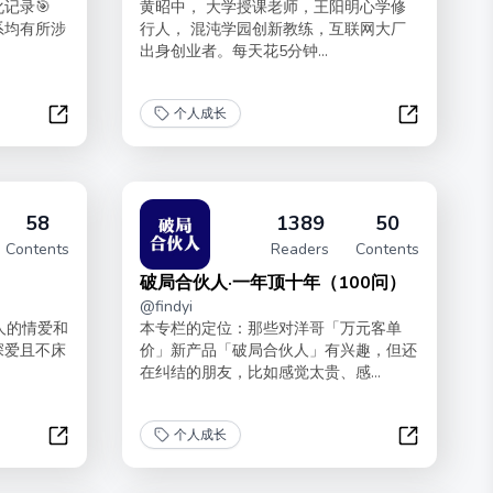
化记录🎯
黄昭中， 大学授课老师，王阳明心学修
系均有所涉
行人， 混沌学园创新教练，互联网大厂
出身创业者。每天花5分钟...
个人成长
冰清的进化史 | 第一季 已完结
这才是阳明
58
1389
50
Contents
Readers
Contents
破局合伙人·一年顶十年（100问）
@
findyi
人的情爱和
本专栏的定位：那些对洋哥「万元客单
深爱且不床
价」新产品「破局合伙人」有兴趣，但还
在纠结的朋友，比如感觉太贵、感...
个人成长
雨林情书 by Jess
破局合伙人·