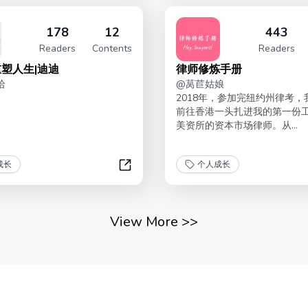
178
12
443
Readers
Contents
Readers
塑人生|迪迪
律师修炼手册
哈
@
莴苣姑娘
2018年，参加完纽约州律考，
前往香港一头扎进我的第一份工
美资所的资本市场律师。从...
成长
个人成长
）
用复盘重塑人生|迪迪
View More
>>