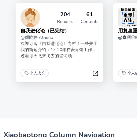
204
61
Readers
Contents
自我进化论（已完结）
用复盘重
@
颜晓静 Athena
@
🌚嘿🌝
欢迎订阅《自我进化论》专栏！一些关于
我的简短介绍：17-20年在麦肯锡工作，
过着每天飞来飞去的咨询顾...
个人成长
个人
自我进化论（已完结
Xiaobaotong Column Navigation