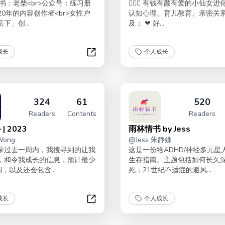
书：老柴<br>公众号：练习册
🧚🏻‍♀️ 有钱有颜有爱的小仙女进
过20年的内容创作者<br>女性户
认知心理、育儿教育、亲密关
下」创...
及； ❤ 好...
成长
个人成长
00问系列【B端完结】
老柴的来信
324
61
520
Readers
Contents
Readers
| 2023
雨林情书 by Jess
Wong
@
Jess 朱静姝
录过去一周内，我搜寻到的让我
这是一份给ADHD/神经多元星
，和令我成长的信息，预计最少
生存指南。主题包括如何长久
期，以及还会包含...
死；21世纪不适症的避风...
成长
个人成长
季 已完结
随意搜寻 | 2023