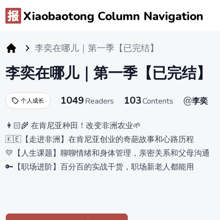
Xiaobaotong Column Navigation
李奕在哪儿｜第一季【已完结】
小报童专栏
李奕在哪儿｜第一季【已完结】
1049
103
@
Readers
Contents
李奕
个人成长
👩🏻‍🌾 在肯尼亚种田！改变非洲农业🌱
🇰🇪【走进非洲】在肯尼亚创业的奇葩故事和心路历程
💛【人生课题】聊聊情绪和身体管理，亲密关系和父母沟通
🔑【职场进阶】百分百的实战干货，职场新老人都能用
🧠【认知重塑】分享我认为最重要的，可能改变人生的底层信
🍅 如果把公众号文章比喻为农场上丰收的番茄，小报童就
壁农民取取经，总能带来一些inspiration。