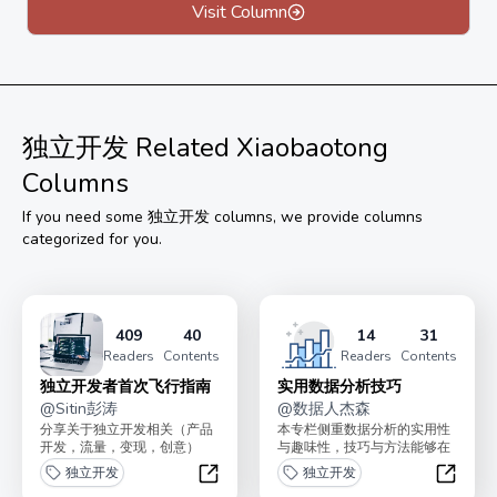
如果你想做备案站，本专栏也会教你如何做网站备案，做
Visit Column
SEO流量，网站项目是我一直在操作的项目。
快速学习，精准复制。
原价998元，现39.8（每满200人，涨价10元）
已从19.9涨到39.8
独立开发
Related Xiaobaotong
订阅本专栏不提供免费交流群
Columns
目前也没付费交流群
If you need some
独立开发
columns, we provide columns
付费三思，按需加入。
categorized for you.
409
40
14
31
Readers
Contents
Readers
Contents
独立开发者首次飞行指南
实用数据分析技巧
@
Sitin彭涛
@
数据人杰森
分享关于独立开发相关（产品
本专栏侧重数据分析的实用性
开发，流量，变现，创意）
与趣味性，技巧与方法能够在
等。帮你开启一条独立开发副
日常工作中快速落地，提高数
独立开发
独立开发
业入门道路。原价169。...
据分析的效率，提升分析...
独立开发者首次飞行指南
实用数