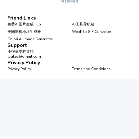
reserved.
Friend Links
免费AI图片生成Hub
AI工具导航站
美国随机地址生成器
WebP to GIF Converter
Ghibli AI Image Generator
Support
小报童专栏导航
lyqtzs@gmail.com
Privacy Policy
Privacy Policy
Terms and Conditions