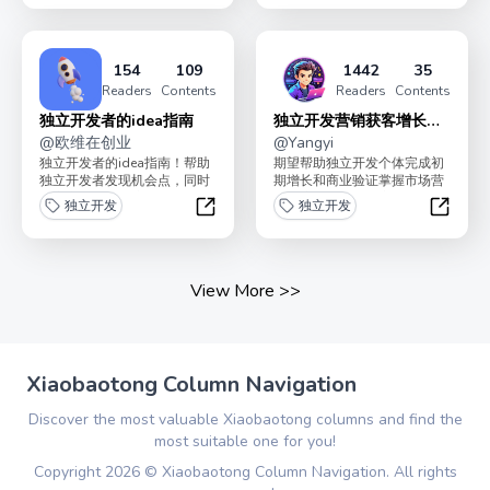
154
109
1442
35
Readers
Contents
Readers
Contents
独立开发者的idea指南
独立开发营销获客增长手
@
欧维在创业
册
@
Yangyi
独立开发者的idea指南！帮助
期望帮助独立开发个体完成初
独立开发者发现机会点，同时
期增长和商业验证掌握市场营
分享产品设计、流量增长、产
销，流量获取，获客增长的入
独立开发
独立开发
品变现、独立开发案...
门方法收获1000位狂...
独立开发者的idea指南
独立开
View More
>>
Xiaobaotong Column Navigation
Discover the most valuable Xiaobaotong columns and find the
most suitable one for you!
Copyright
2026
©
Xiaobaotong Column Navigation
. All rights