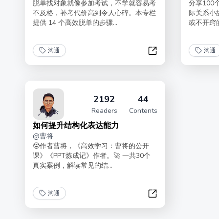
脱单找对象就像参加考试，不学就容易考
分享10
不及格，补考代价高到令人心碎。本专栏
际关系小
提供 14 个高效脱单的步骤...
或不开窍的
沟通
沟通
高效脱单经验书
2192
44
Readers
Contents
如何提升结构化表达能力
@
曹将
🤓作者曹将，《高效学习：曹将的公开
课》《PPT炼成记》作者。🚀 一共30个
真实案例，解读常见的结...
沟通
如何提升结构化表达