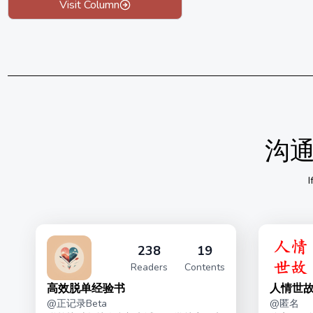
Visit Column
沟
I
238
19
Readers
Contents
高效脱单经验书
人情世故
@
正记录Beta
@
匿名