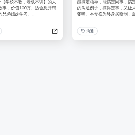
0个【学校不教，老板不讲】的人
能搞定领导，能搞定同事，搞
故事，价值100万。适合想开窍
的沟通例子，搞得定事，又让
兄弟姐妹学习。...
张嘴。本专栏为终身买断制，至.
沟通
人情世故100招
能力