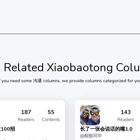
通
Related Xiaobaotong Col
f you need some
沟通
columns, we provide columns categorized for yo
187
55
143
Readers
Contents
Readers
100招
长了一张会说话的嘴1.0
@
醒醒同学