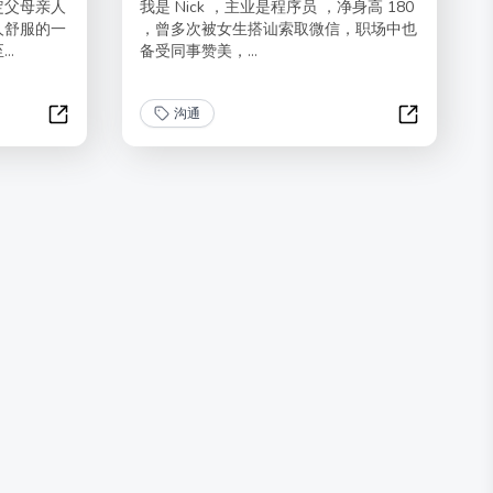
定父母亲人
我是 Nick ，主业是程序员 ，净身高 180
人舒服的一
，曾多次被女生搭讪索取微信，职场中也
..
备受同事赞美，...
沟通
长了一张会说话的嘴1.0
社交魅力小