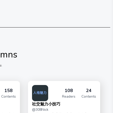
umns
u.
158
108
24
Contents
Readers
Contents
社交魅力小技巧
@
308Nick