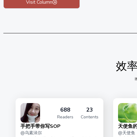
免费试读：理解定义：什么是生产力？ https://xiaobot.net/post/0
Visit Column
效
I
688
23
Readers
Contents
手把手带你写SOP
天使鱼的
@
乌素淖尔
@
天使鱼
结）