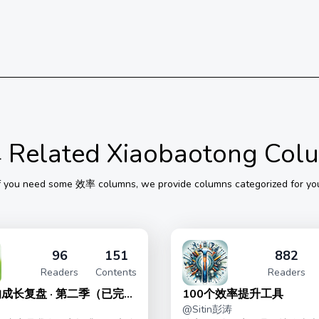
2a261d7-278a-43c8-843a-315ed47225a0
率
Related Xiaobaotong Col
f you need some
效率
columns, we provide columns categorized for yo
96
151
882
Readers
Contents
Readers
成长复盘 · 第二季（已完
100个效率提升工具
@
Sitin彭涛