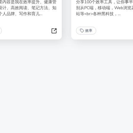
要内容是我在效率提升、健康管
分享100个效率工具，让你事
设计、高效阅读、笔记方法、知
别从PC端，移动端，Web浏览
人品牌、写作和育儿...
站等<br>各种黑科技，...
效率
天使鱼的成长复盘 · 第二季（已完结）