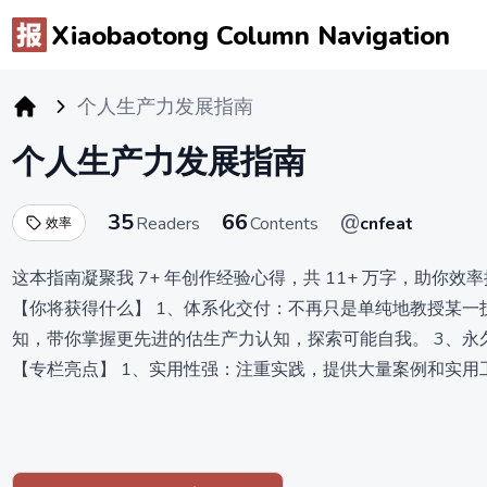
Xiaobaotong Column Navigation
个人生产力发展指南
小报童专栏
个人生产力发展指南
35
66
@
Readers
Contents
cnfeat
效率
这本指南凝聚我 7+ 年创作经验心得，共 11+ 万字，助你效
【你将获得什么】 1、体系化交付：不再只是单纯地教授某一
知，带你掌握更先进的估生产力认知，探索可能自我。 3、永久更
【专栏亮点】 1、实用性强：注重实践，提供大量案例和实用
力不止是提高效率，更是关注人生信念的持续实现，实现当下
【谁应该学】 1、希望更好地组织时间和任务的职的职场人士
【价格说明】 限时价格 119 元，现在 11 万字，更新至 1