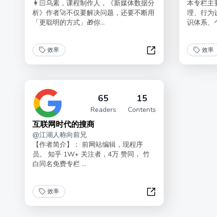
👩🏻乌素，课程制作人，《新媒体数据分
本专栏主
析》作者🚀不仅要解决问题，还要不断用
理、行为
「更聪明的方式」🎁你...
识体系、个
效率
效率
手把手带你写SOP
65
15
Readers
Contents
互联网时代的搜商
@
江湖人称向前兄
【作者简介】： 前网站编辑，现程序
员。 知乎 1W+ 关注者，4万 赞同， 竹
白同名免费专栏 ...
效率
互联网时代的搜商