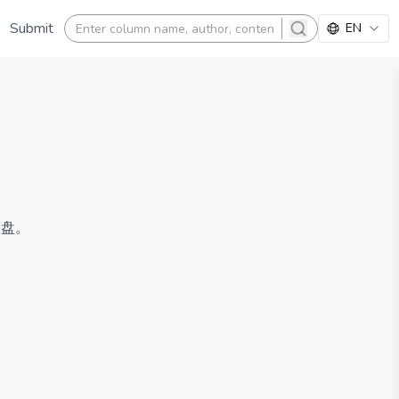
Submit
EN
search
复盘。