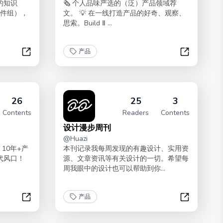
的知识
🗞 个人品味严选的（泛）产品领域荐
（邮件组），
文。 💡 在一线打造产品的好奇、观察、
思索。Build Ⅱ ...
产品
产品沉思录 | 第五季
Build Ⅰ
26
25
3
Contents
Readers
Contents
设计漫步周刊
@
Huazi
10年+产
本刊记录我每周发现的有趣设计、实用资
时代风口！
源、文章资讯等有关设计的一切。希望每
周我眼中的设计也可以帮助到你...
产品
AI产品管理赋能实战
设计漫步周