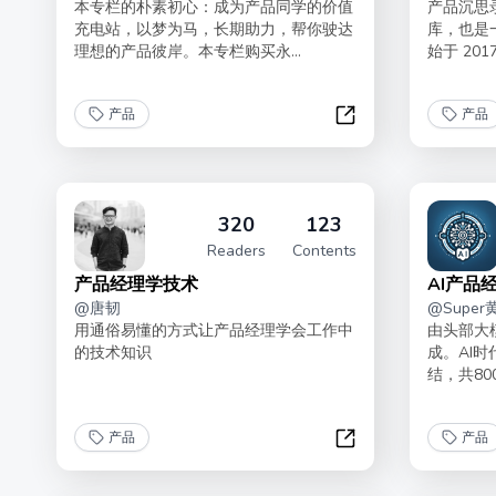
本专栏的朴素初心：成为产品同学的价值
产品沉思
充电站，以梦为马，长期助力，帮你驶达
库，也是一个
理想的产品彼岸。本专栏购买永...
始于 2017 
产品
产品
镜同学的产品驿站 ‖ 2
320
123
Readers
Contents
产品经理学技术
AI产品
@
唐韧
@
Super
用通俗易懂的方式让产品经理学会工作中
由头部大
的技术知识
成。AI
结，共80
产品
产品
产品经理学技术