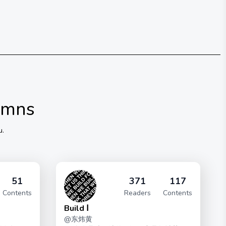
umns
u.
51
371
117
Contents
Readers
Contents
Build Ⅰ
@
东炜黄