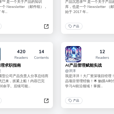
录™ 是一个关于产品的知识
产品沉思录™ 是一个关于产品
 Newsletter （邮件组），
库，也是一个 Newsletter 
年...
始于 2017 年...
产品
023
产品沉思录 | 第六季
420
14
12
Readers
Contents
Readers
经理求职指南
AI产品管理赋能实战
黄
@
洋洋
模型公司产品负责人分享总结而
我是洋洋！大厂资深项目经理！
时代已来，抓紧上船！内容已完
品项目管理经验！🌟 触摸AI
00余字。后续可能...
学习AI前沿领域！掌握...
产品
AI产品经理求职指南