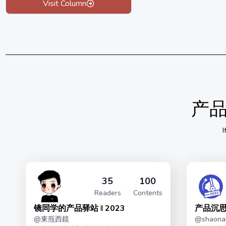
Visit Column
产
I
35
100
Readers
Contents
镜同学的产品驿站 ‖ 2023
产品沉思
@
東甁西鏡
@
shaonan