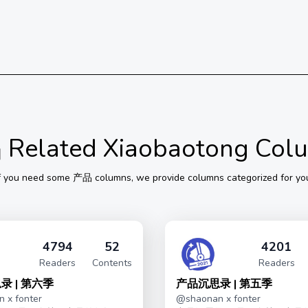
品
Related Xiaobaotong Col
f you need some
产品
columns, we provide columns categorized for yo
4794
52
4201
Readers
Contents
Readers
录 | 第六季
产品沉思录 | 第五季
 x fonter
@
shaonan x fonter