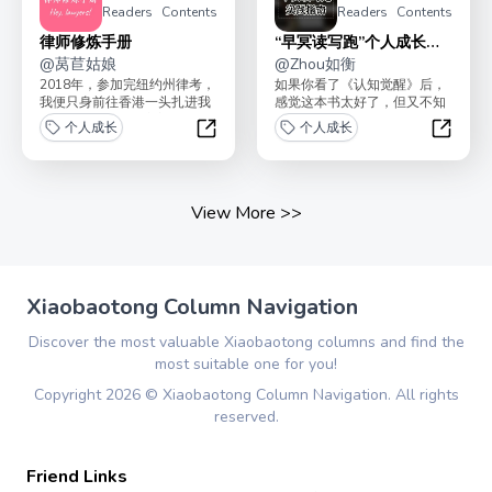
Readers
Contents
Readers
Contents
律师修炼手册
“早冥读写跑”个人成长实
@
莴苣姑娘
践指南
@
Zhou如衡
2018年，参加完纽约州律考，
如果你看了《认知觉醒》后，
我便只身前往香港一头扎进我
感觉这本书太好了，但又不知
的第一份工作--一家美资所的
道如何开始行动？不知道如何
个人成长
个人成长
资本市场律师。从...
长期持续做到每日“早冥...
律师修炼手册
“早冥
View More
>>
Xiaobaotong Column Navigation
Discover the most valuable Xiaobaotong columns and find the
most suitable one for you!
Copyright
2026
©
Xiaobaotong Column Navigation
. All rights
reserved.
Friend Links