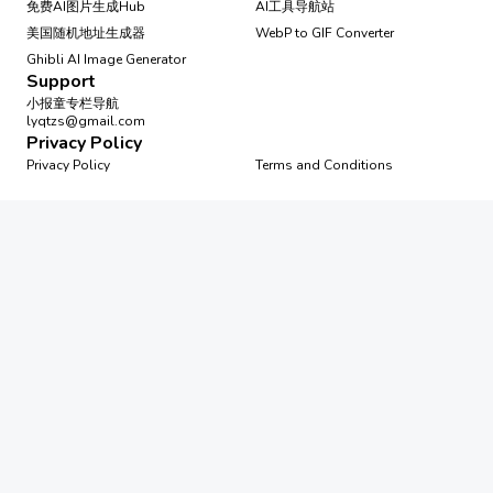
免费AI图片生成Hub
AI工具导航站
美国随机地址生成器
WebP to GIF Converter
Ghibli AI Image Generator
Support
小报童专栏导航
lyqtzs@gmail.com
Privacy Policy
Privacy Policy
Terms and Conditions