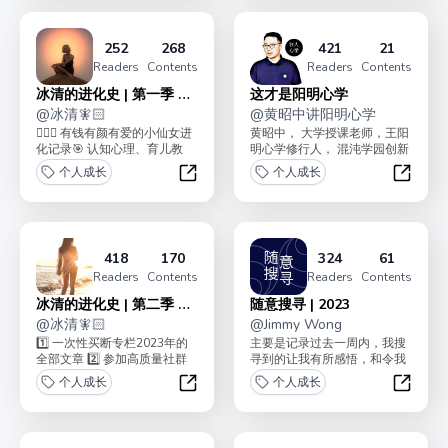
252
268
421
21
Readers
Contents
Readers
Contents
冰清的进化史 | 第一季 已
这才是阳明心学
完结
@
冰清🧚🏻
@
黄昭中讲阳明心学
🧚🏻‍♀️ 有钱有颜有爱的小仙女进
黄昭中， 大学授课老师，王阳
化记录🎯 认知心理、育儿教
明心学修行人， 混沌学园创新
育、亲密关系均有所涉及； ❤
教练，互联网大厂出身创业
个人成长
个人成长
好...
者。每天花5分钟...
冰清的进化史 | 第一季 已完结
这才是
418
170
324
61
Readers
Contents
Readers
Contents
冰清的进化史 | 第二季 已
随意搜寻 | 2023
完结
@
冰清🧚🏻
@
Jimmy Wong
1️⃣ 一次性买断专栏2023年的
主要是记录过去一周内，我搜
全部文章 2️⃣ 参加高质量社群
寻到的让我有所感悟，和令我
的书籍共读和运动打卡专栏内
成长的信息，预计最少连载 48
个人成长
个人成长
容包含...
期，以及还会包含...
冰清的进化史 | 第二季 已完结
随意搜寻 