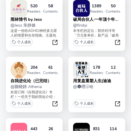
520
58
1389
50
Readers
Contents
Readers
Contents
雨林情书 by Jess
破局合伙人·一年顶十年
@
Jess 朱静姝
（100问）
@
findyi
这是一份给ADHD/神经多元星
本专栏的定位：那些对洋哥
人的情爱和生存指南。主题包
「万元客单价」新产品「破局
括如何长久深爱且不床死；21
合伙人」有兴趣，但还在纠结
个人成长
个人成长
世纪不适症的避风...
的朋友，比如感觉太贵、感...
雨林情书 by Jess
破局合伙
204
61
178
12
Readers
Contents
Readers
Contents
自我进化论（已完结）
用复盘重塑人生|迪迪
@
颜晓静 Athena
@
🌚嘿🌝哈
欢迎订阅《自我进化论》专
栏！一些关于我的简短介绍：
17-20年在麦肯锡工作，过着
个人成长
个人成长
每天飞来飞去的咨询顾...
自我进化论（已完结）
用复盘
443
26
831
114