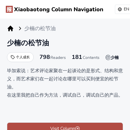
Xiaobaotong Column Navigation
EN
少楠の松节油
小报童专栏
少楠の松节油
798
181
@
个人成长
Readers
Contents
少楠
毕加索说：艺术评论家聚在一起谈论的是形式、结构和意
义，而艺术家们在一起讨论在哪里可以买到便宜的松节
油。
在这里我把自己作为方法，调试自己，调试自己的产品。
欢迎加群探讨，我的二维码在置顶文章中。
Visit Column