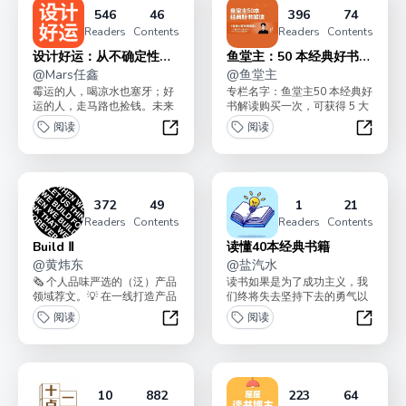
546
46
396
74
Readers
Contents
Readers
Contents
设计好运：从不确定性中
鱼堂主：50 本经典好书解
获益
@
Mars任鑫
读
@
鱼堂主
霉运的人，喝凉水也塞牙；好
专栏名字：鱼堂主50 本经典好
运的人，走马路也捡钱。未来
书解读购买一次，可获得 5 大
半年，欢迎你加入我们，一起
福利：1，获得 50 本好书解读
阅读
阅读
学习如何通过科学的、工...
精华。2...
设计好运：从不确定性中获益
鱼堂主
372
49
1
21
Readers
Contents
Readers
Contents
Build Ⅱ
读懂40本经典书籍
@
黄炜东
@
盐汽水
🗞 个人品味严选的（泛）产品
读书如果是为了成功主义，我
领域荐文。💡 在一线打造产品
们终将失去坚持下去的勇气以
的好奇、观察、思索。
及过程中的正直。在过去5
阅读
阅读
年，我阅读了300多本书...
Build Ⅱ
读懂4
10
882
223
64