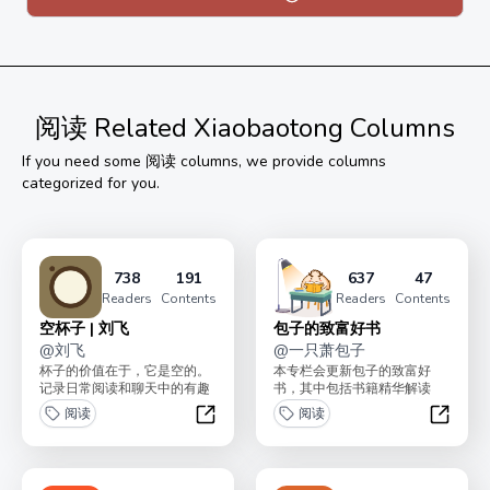
阅读
Related Xiaobaotong Columns
If you need some
阅读
columns, we provide columns
categorized for you.
738
191
637
47
Readers
Contents
Readers
Contents
空杯子 | 刘飞
包子的致富好书
@
刘飞
@
一只萧包子
杯子的价值在于，它是空的。
本专栏会更新包子的致富好
记录日常阅读和聊天中的有趣
书，其中包括书籍精华解读
的洞察。
+感悟思考。内容聚焦「商业/
阅读
阅读
经济/文学/个人成长/心...
空杯子 | 刘飞
包子的