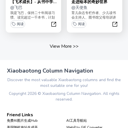
【飞术成长】- 从书中学
走进绘本的奇妙世界
2024-32
@
飞巴
@
天使鱼
我是飞巴，保持二十年阅读习
育儿杂志专栏作者、少儿读书
惯、读完超过一千本书，计划
会主持人、图书馆父母培训讲
每年带大家读12本好书。之前
师、研究童书十几年的三娃妈
阅读
阅读
分享过快速成长的三种...
天使鱼，带你充分挖掘绘...
【飞术成长】- 从书中学2024-32
走进绘
View More
>>
Xiaobaotong Column Navigation
Discover the most valuable Xiaobaotong columns and find the
most suitable one for you!
Copyright
2026
©
Xiaobaotong Column Navigation
. All rights
reserved.
Friend Links
免费AI图片生成Hub
AI工具导航站
美国随机地址生成器
WebP to GIF Converter