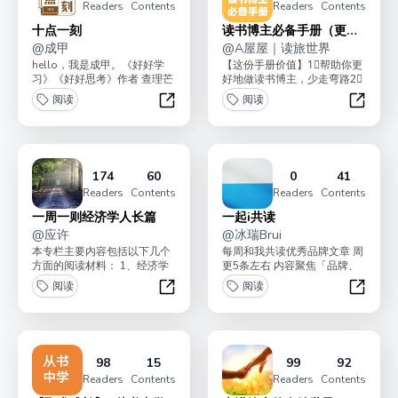
Readers
Contents
Readers
Contents
十点一刻
读书博主必备手册（更新
@
成甲
中）
@
A屋屋｜读旅世界
hello，我是成甲。《好好学
【这份手册价值】1⃣️帮助你更
习》《好好思考》作者 查理芒
好地做读书博主，少走弯路2⃣️
格思想研究者本专栏适合人
我会拆解全网TOP级30-50位
阅读
阅读
群：1、对《穷查理...
读书博主...
十点一刻
读书博
174
60
0
41
Readers
Contents
Readers
Contents
一周一则经济学人长篇
一起i共读
@
应许
@
冰瑞Brui
本专栏主要内容包括以下几个
每周和我共读优秀品牌文章 周
方面的阅读材料： 1、经济学
更5条左右 内容聚焦「品牌、
人长篇，文章一般在2000字左
职场」两大主题 筛选中文环境
阅读
阅读
右； 2、华...
里少见的高...
一周一则经济学人长篇
一起i共
98
15
99
92
Readers
Contents
Readers
Contents