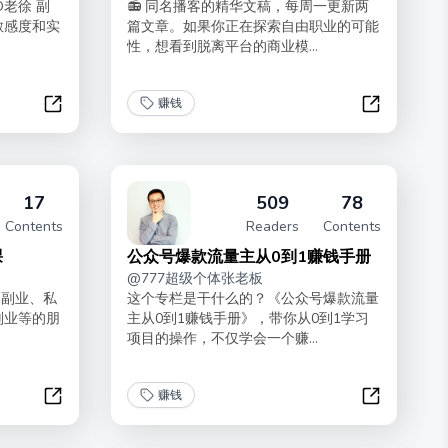
O老徐 副
📻 同名播客的精华文稿，每周一更新两
敏感度和实
篇文章。如果你正在探索自由职业的可能
性，想看到脱离平台的商业模...
赚钱
200条赚钱案例信息源
一人公司
17
509
78
Contents
Readers
Contents
课
公众号爆款流量主从0到1赚钱手册
@
777超级个体张老板
、副业、私
这个专栏是干什么的？《公众号爆款流量
副业等的朋
主从0到1赚钱手册》，带你从0到1学习
项目的操作，不仅学会一个赚...
赚钱
挽歌独家出品·私域IP营销课
公众号爆款