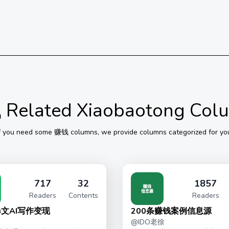
钱
Related Xiaobaotong Col
f you need some
赚钱
columns, we provide columns categorized for yo
717
32
1857
Readers
Contents
Readers
文AI写作变现
200条赚钱案例信息源
@
IDO老徐