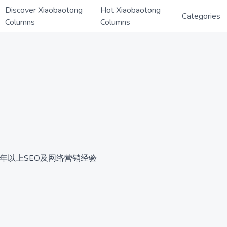
Discover Xiaobaotong
Hot Xiaobaotong
Categories
Columns
Columns
0年以上SEO及网络营销经验
伴群