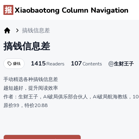
Xiaobaotong Column Navigation
搞钱信息差
小报童专栏
搞钱信息差
1415
107
@
Readers
Contents
生财王子
赚钱
手动精选各种搞钱信息差
越短越好，提升阅读效率
作者：生财王子，AI破局俱乐部合伙人，AI破局航海教练，1
原价99，特价20.88
先订先赚
订阅后，截图支付记录，加微信 76718400 进搞钱信息差陪