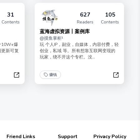
31
627
105
Contents
Readers
Contents
蓝海虚拟资源丨案例库
@
摸鱼掌柜¹
10W+爆
玩 个人IP，副业，自媒体，内容付费，轻
期更新可复
创业，私域 等。所有想靠互联网变现的
玩家，绕不开这个专栏。没...
赚钱
公众号爆款案例库
蓝海虚拟资
Friend Links
Support
Privacy Policy