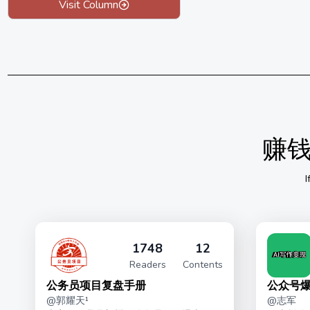
Visit Column
赚
I
1748
12
Readers
Contents
公务员项目复盘手册
公众号爆
@
郭耀天¹
@
志军