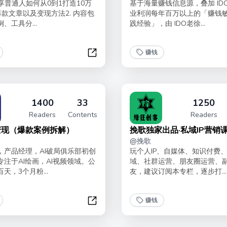
分享普通人如何从0到1打造10万
基于海量赚钱信息源，叠加 ID
款文章以及变现方法2. 内容包
业利润每年百万以上的「赚钱
、工具分...
践经验」，由 IDO老徐...
赚钱
公众号爆文AI写作变现
1400
33
1250
Readers
Contents
Readers
变现（爆款案例拆解）
挽歌独家出品·私域IP营销
@
挽歌
，产品经理，AI破局俱乐部初创
玩个人IP、自媒体、知识付费
注于AI绘画，AI视频领域。公
域、社群运营、朋友圈运营、
天，3个月粉...
友，建议订阅本专栏，逐步打...
赚钱
24）
AI写真变现（爆款案例拆解）