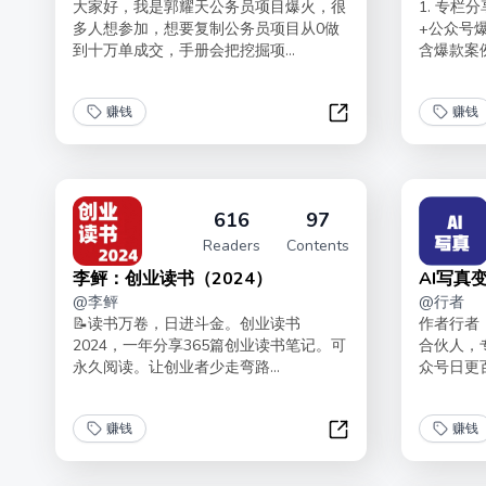
大家好，我是郭耀天公务员项目爆火，很
1. 专栏
多人想参加，想要复制公务员项目从0做
+公众号爆
到十万单成交，手册会把挖掘项...
含爆款案例
赚钱
赚钱
公务员项目复盘手册
616
97
Readers
Contents
李鲆：创业读书（2024）
AI写真
@
李鲆
@
行者
📝读书万卷，日进斗金。创业读书
作者行者
2024，一年分享365篇创业读书笔记。可
合伙人，专
永久阅读。让创业者少走弯路...
众号日更百
赚钱
赚钱
李鲆：创业读书（20