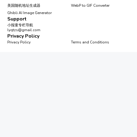
美国随机地址生成器
WebP to GIF Converter
Ghibli AI Image Generator
Support
小报童专栏导航
lyqtzs@gmail.com
Privacy Policy
Privacy Policy
Terms and Conditions