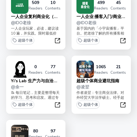
509
10
499
45
Readers
Contents
Readers
Contents
一人企业复利商业化（共
一人企业·播客入门/商业
读·送书）
@
IDO老徐
化/案例库
@
IDO老徐
一人企业玩家，必读，建议读
基于国内的「小宇宙播客」平
10 遍，并实践。限时最低价
台。把老徐了解的所有播客相
69.96 ，会逐步涨价至 199 点
关内容更新到这。包括：播客
超级个体
超级个体
置...
引流逻辑，内容逻辑，商...
一人企业复利商业化（共读·送书）
一人企业
0
77
1065
21
Readers
Contents
Readers
Contents
Yi's Lab 生产力与自洽实
超级个体商业避坑指南
验室
@
余一
@
凌翌
📝 每日笔记，主要是整理每天
作者凌翌：专注商业法律。对
的学习、思考和启发。通过专
外经贸大学法学硕士。经手超
栏，推着自己把实践、阅读、
16亿法律业务；曾任职互联网
超级个体
超级个体
跟创新团队的交流变...
大厂；曾帮助创业团队...
Yi's Lab 生产力与自洽实验室
超级个
80
97
Readers
Contents