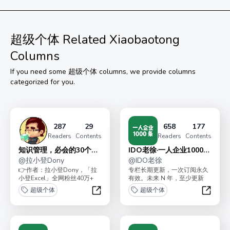
超级个体
Related Xiaobaotong
Columns
If you need some
超级个体
columns, we provide columns
categorized for you.
287
29
658
177
Readers
Contents
Readers
Contents
知识管理，必会的30个技
IDO老徐·一人企业1000条
巧
@
拉小登Dony
短思考
@
IDO老徐
👉作者：拉小登Dony，「拉
专栏长期更新，一次订阅永久
小登Excel」全网粉丝40万+
有效。未来 N 年，至少更新
<br>👉用《阅读笔记表格》
1000 条「一人企业实战短思
超级个体
超级个体
+Typ...
考」（ 5 本...
知识管理，必会的30个技巧
IDO老