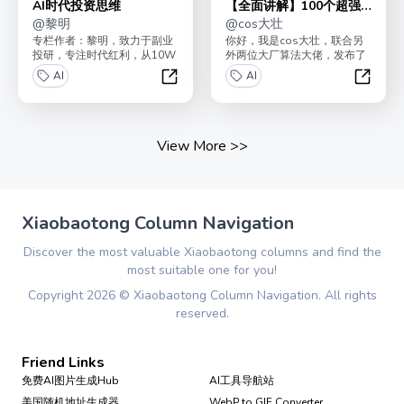
AI时代投资思维
【全面讲解】100个超强
@
黎明
机器学习模型
@
cos大壮
专栏作者：黎明，致力于副业
你好，我是cos大壮，联合另
投研，专注时代红利，从10W
外两位大厂算法大佬，发布了
本金起步到收益超8位数，曾
《100个超强机器学习算法模
AI
AI
初期便投资特斯拉、美...
型》！最近，全网突...
AI时代投资思维
【全面
View More
>>
Xiaobaotong Column Navigation
Discover the most valuable Xiaobaotong columns and find the
most suitable one for you!
Copyright
2026
©
Xiaobaotong Column Navigation
. All rights
reserved.
Friend Links
免费AI图片生成Hub
AI工具导航站
美国随机地址生成器
WebP to GIF Converter