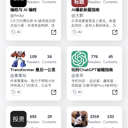
Readers
Contents
Readers
Contents
编程与 AI 编程
AI爆款标题指南
@
findyi
@
大辉
2.8 万付费社群 AI 破局俱乐部
分享就要被更多人看见。标题
共创小册：作者有架构师、技
起得好，是有人看的保证。几
术负责人、大厂程序员等，旨
百阅读和几万阅读，只差一个
AI
AI
在帮助程序员...
好标题。小册有四个专栏...
编程与 AI 编程
AI爆款
109
36
776
45
Readers
Contents
Readers
Contents
Transformer 最后一公里
玩转ChatGPT秘籍指南
@
董董灿
@
菜哥
作者董董灿，致力于帮助小伙
专栏内容： 起步篇，趣味篇，
伴快速入门AI算法，公众号
高级篇 注册/升级Plus4各种坑/
《董董灿是个攻城狮》主理
让GPT生图片/GPT4生高清图...
AI
AI
人。基于Transfor...
Transformer 最后一公里
玩转Ch
693
29
2359
103
Readers
Contents
Readers
Contents