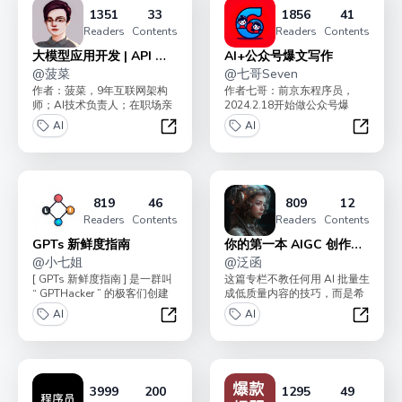
1351
33
1856
41
Readers
Contents
Readers
Contents
大模型应用开发 | API 实
AI+公众号爆文写作
操
@
菠菜
@
七哥Seven
作者：菠菜，9年互联网架构
作者七哥：前京东程序员，
师；AI技术负责人；在职场亲
2024.2.18开始做公众号爆
手带出多个年入百万 P8+ 人
文，4个月涨粉10000+， 流量
AI
AI
才；“AI破局俱...
主变现4w...
大模型应用开发 | API 实操
AI+公
819
46
809
12
Readers
Contents
Readers
Contents
GPTs 新鲜度指南
你的第一本 AIGC 创作指
@
小七姐
南
@
泛函
[ GPTs 新鲜度指南 ] 是一群叫
这篇专栏不教任何用 AI 批量生
“ GPTHacker ” 的极客们创建
成低质量内容的技巧，而是希
的，他们致力于创作和...
望能够让你利用 AI 进行体面的
AI
AI
创作。让 ...
GPTs 新鲜度指南
你的第一
3999
200
1295
49