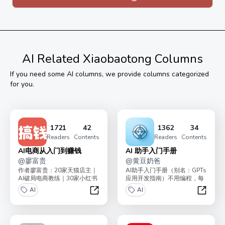
将这些内容精挑细选，去掉了过时的部分和自我批判后的
否定思考，就构成了这个专栏。
这些内容都在即刻等社交媒体免费发过，但可能你去爬楼
翻找比较麻烦，所以做了这么个专栏。
AI
Related Xiaobaotong Columns
内容算免费的，收点整理的辛苦费，目前 19 元💰，每卖
If you need some
AI
columns, we provide columns categorized
出 50 份涨价 30 元💰。
for you.
这个专栏开了分销，开到了最大的 60%，希望能帮助你
通过我的内容挣到钱，共勉✊
1721
42
1362
34
Readers
Contents
Readers
Contents
AI电商从入门到赚钱
AI 助手入门手册
@
廖富贵
@
黄豆奶爸
作者廖富贵：20家天猫店主｜
AI助手入门手册（别名：GPTs
AI破局电商教练｜30家小红书
应用开发指南）不用编程，每
店铺老板，带领了2000+学员
人都能搭建自己的AI机器人助
AI
AI
副业搞钱。小...
手，提高十倍生...
AI电商从入门到赚钱
AI 助