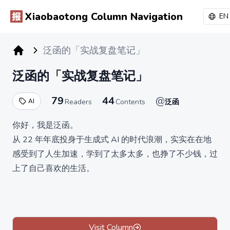
Xiaobaotong Column Navigation
EN
泛函的「实战复盘笔记」
小报童专栏
泛函的「实战复盘笔记」
79
44
@
AI
Readers
Contents
泛函
你好，我是泛函。
从 22 年年底投身于生成式 AI 的时代浪潮，实实在在地
感受到了人生加速，学到了太多太多，也挣了不少钱，过
上了自己喜欢的生活。
本着「怕什么真理无穷，进一寸有一寸的欢喜」和
「build in public」的心态，我每每获得一丁点的进步，都
会以复盘笔记的形式分享出来。
所以，从那时到今天，一共在朋友圈写了将近 20 万字。
Visit Column