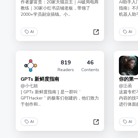
作者廖富贵：20家天猫店主｜AI破局电商
AI助手入
教练｜30家小红书店铺老板，带领了
指南）不
2000+学员副业搞钱。小...
机器人助手
AI
AI
AI电商从入门到赚钱
819
46
Readers
Contents
GPTs 新鲜度指南
你的第一
@
小七姐
@
泛函
[ GPTs 新鲜度指南 ] 是一群叫 “
这篇专栏不
GPTHacker ” 的极客们创建的，他们致力
内容的技
于创作和...
进行体面的
AI
AI
GPTs 新鲜度指南