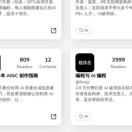
门手册（别名：GPTs应用开发
作者：菠菜，9年互联网架构师
用编程，每人都能搭建自己的AI
负责人；在职场亲手带出多个
，提高十倍生...
P8+ 人才；“AI破局俱...
AI
AI 助手入门手册
809
12
3999
Readers
Contents
Readers
本 AIGC 创作指南
编程与 AI 编程
@
findyi
教任何用 AI 批量生成低质量
2.8 万付费社群 AI 破局俱乐
巧，而是希望能够让你利用 AI
作者有架构师、技术负责人、
创作。让 ...
等，旨在帮助程序员...
AI
你的第一本 AIGC 创作指南