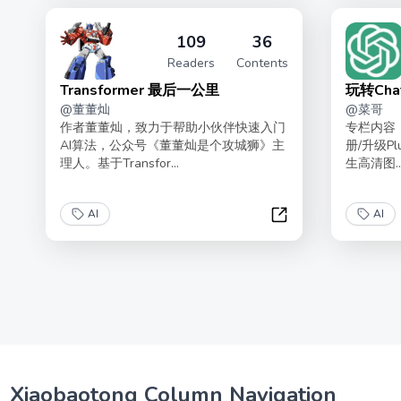
109
36
Readers
Contents
Transformer 最后一公里
玩转Ch
@
董董灿
@
菜哥
作者董董灿，致力于帮助小伙伴快速入门
专栏内容
AI算法，公众号《董董灿是个攻城狮》主
册/升级Pl
理人。基于Transfor...
生高清图..
AI
AI
Transformer 最后一
Xiaobaotong Column Navigation