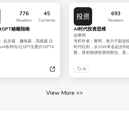
776
45
693
Readers
Contents
Readers
atGPT秘籍指南
AI时代投资思维
@
黎明
： 起步篇，趣味篇，高级篇 注
专栏作者：黎明，致力于副业
us4各种坑/让GPT生图片/GPT4
时代红利，从10W本金起步到
.
数，曾初期便投资特斯拉、美...
AI
公里
玩转ChatGPT秘籍指南
View More
>>