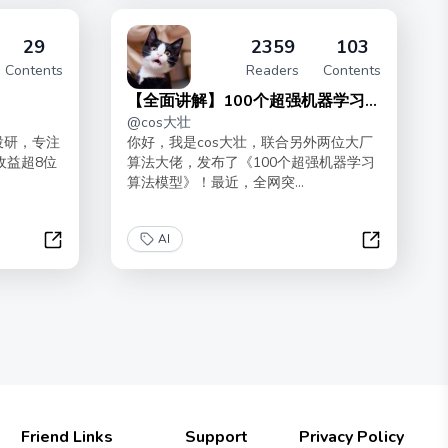
29
2359
103
Contents
Readers
Contents
【全面讲解】100个超强机器学习模
@
cos大壮
型
投研，专注
你好，我是cos大壮，联合另外两位大厂
收益超8位
算法大佬，发布了《100个超强机器学习
算法模型》！最近，全网突...
AI
AI时代投资思维
【全面讲解
Friend Links
Support
Privacy Policy