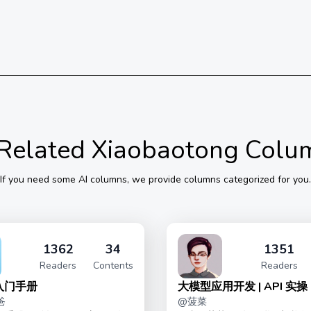
Related Xiaobaotong Colu
If you need some
AI
columns, we provide columns categorized for you.
1362
34
1351
Readers
Contents
Readers
手入门手册
大模型应用开发 | API 实操
爸
@
菠菜