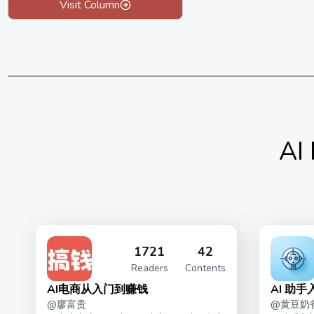
Visit Column
AI
1721
42
Readers
Contents
AI电商从入门到赚钱
AI 助
@
廖富贵
@
黄豆奶