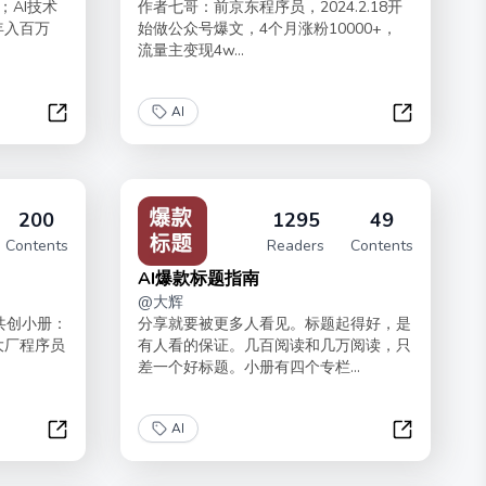
；AI技术
作者七哥：前京东程序员，2024.2.18开
年入百万
始做公众号爆文，4个月涨粉10000+，
流量主变现4w...
AI
大模型应用开发 | API 实操
AI+公众号
200
1295
49
Contents
Readers
Contents
AI爆款标题指南
@
大辉
部共创小册：
分享就要被更多人看见。标题起得好，是
大厂程序员
有人看的保证。几百阅读和几万阅读，只
差一个好标题。小册有四个专栏...
AI
编程与 AI 编程
AI爆款标题