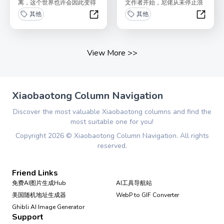
离，这个世界也许会因此变得
文作者开始，尼佬从未停止浪
更好一些” 角落是我对逃离的
游，即使是在抗疫三年。他不
其他
其他
尝试。 欢迎你暂...
敢声称这是什么大旅...
小喜的角落
尼佬的
View More
>>
Xiaobaotong Column Navigation
Discover the most valuable Xiaobaotong columns and find the
most suitable one for you!
Copyright
2026
©
Xiaobaotong Column Navigation
. All rights
reserved.
Friend Links
免费AI图片生成Hub
AI工具导航站
美国随机地址生成器
WebP to GIF Converter
Ghibli AI Image Generator
Support