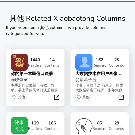
其他
Related Xiaobaotong Columns
If you need some
其他
columns, we provide columns
categorized for you.
1440
14
162
23
Readers
Contents
Readers
Contents
你的第一本民俗口诀册
大数据技术在用户画像中
@
映熳💓
的应用
@
诸葛子房
本手册的定位是：有效、简
作者：诸葛子房 前京东、阿里
单、易上手的民俗口诀册目前
大数据研发工程师，多年大数
内容已经全部更新完毕。支付
据开发经验 蓝桥杯《用户画像
其他
其他
259元，你将永久拥有本...
案例精讲》专栏...
你的第一本民俗口诀册
大数据
129
186
85
29
Readers
Contents
Readers
Contents