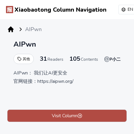
Xiaobaotong Column Navigation
EN
AIPwn
小报童专栏
AIPwn
31
105
@
其他
Readers
Contents
P小二
AIPwn： 我们让AI更安全
官网链接：https://aipwn.org/
Visit Column