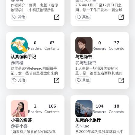
作者简介：修饼，出版《迷你
2024年1月1日至12月31日之
物理学》（中科院物理所推
间，每个工作日发布一篇全球
荐）、科普视频博主（抖音/视
游戏行业新闻摘要。同时不定
其他
其他
频号：修饼）、AI 短...
期发布会员加餐...
静止的量子
游火研究
0
63
0
37
Readers
Contents
Readers
Contents
认真编辑手记
与思隐书
@
四楼
@
与思隐书
这里是读报teleread的编辑手
1.人生是一场浪漫美妙的沉
记，发一些节目里没放出来的
重，是一篇言左右而顾其他的
内容，和主播没出现过的样
散文。2.除了诗与人生，这里
其他
其他
子。 我们的播...
还可以谈一些有用的、...
认真编辑手记
与思隐
2
166
104
18
Readers
Contents
Readers
Contents
小喜的角落
尼佬的小旅行
@
春小喜
@
Nilao
“如果有足够多的我们成功逃
从2009年成为孤独星球首批中