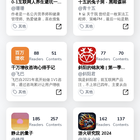
0-1互联网人养生避坑一本
十五的兔子洞 - 黑暗森林
通
@
珊珊
@
青十五
作者是一名公共营养师和健康
👨‍💻 关于我 曾经是一枚算法工
管理师。热爱健康，喜欢搜集
程师、策略PM，最后一站是鹅
医疗书籍。希望能通过自己的
厂安全和战投。 现在掉入
其他
其他
力量帮助到更多人走向健...
Cryp...
0-1互联网人养生避坑一本通
十五的兔
88
51
77
70
Readers
Contents
Readers
Contents
千万增收咨询心得手记
斜阳的锦灰堆 | 第一季
@
飞巴
（已完结）
@
斜阳君
飞巴自2021年底开始做 1V1咨
我是斜阳君，前互联网产品
询，通过咨询累计让用户增收
汪，不上班已四年。主要从自
了超过 100W「期待2年内超
己的兴趣出发做内容创作与分
其他
其他
千万」，曾...
享，包括古建文博的自媒体...
千万增收咨询心得手记
斜阳的锦
185
257
162
137
Readers
Contents
Readers
Contents
静止的量子
游火研究院 2024
@
修饼
@
游火小编