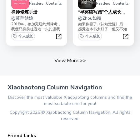
Readers
Contents
Readers
Contents
律师修炼手册
“早冥读写跑”个人成长实
@
莴苣姑娘
践指南
@
Zhou如衡
2018年，参加完纽约州律考，
如果你看了《认知觉醒》后，
我便只身前往香港一头扎进我
感觉这本书太好了，但又不知
的第一份工作--一家美资所的
道如何开始行动？不知道如何
个人成长
个人成长
资本市场律师。从...
长期持续做到每日“早冥...
律师修炼手册
“早冥
View More
>>
Xiaobaotong Column Navigation
Discover the most valuable Xiaobaotong columns and find the
most suitable one for you!
Copyright
2026
©
Xiaobaotong Column Navigation
. All rights
reserved.
Friend Links