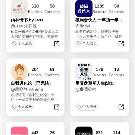
520
58
1389
50
Readers
Contents
Readers
Contents
雨林情书 by Jess
破局合伙人·一年顶十年
@
Jess 朱静姝
（100问）
@
findyi
这是一份给ADHD/神经多元星
本专栏的定位：那些对洋哥
人的情爱和生存指南。主题包
「万元客单价」新产品「破局
括如何长久深爱且不床死；21
合伙人」有兴趣，但还在纠结
个人成长
个人成长
世纪不适症的避风...
的朋友，比如感觉太贵、感...
雨林情书 by Jess
破局合伙
204
61
178
12
Readers
Contents
Readers
Contents
自我进化论（已完结）
用复盘重塑人生|迪迪
@
颜晓静 Athena
@
🌚嘿🌝哈
欢迎订阅《自我进化论》专
栏！一些关于我的简短介绍：
17-20年在麦肯锡工作，过着
个人成长
个人成长
每天飞来飞去的咨询顾...
自我进化论（已完结）
用复盘
443
26
831
114