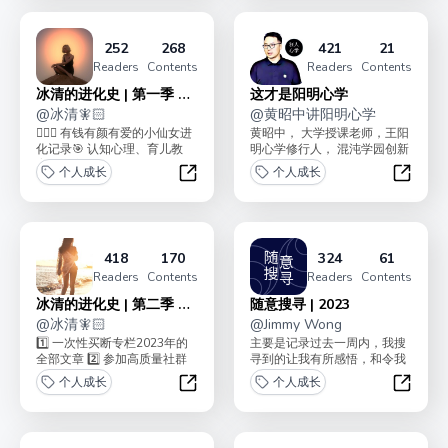
252
268
421
21
Readers
Contents
Readers
Contents
冰清的进化史 | 第一季 已
这才是阳明心学
完结
@
冰清🧚🏻
@
黄昭中讲阳明心学
🧚🏻‍♀️ 有钱有颜有爱的小仙女进
黄昭中， 大学授课老师，王阳
化记录🎯 认知心理、育儿教
明心学修行人， 混沌学园创新
育、亲密关系均有所涉及； ❤
教练，互联网大厂出身创业
个人成长
个人成长
好...
者。每天花5分钟...
冰清的进化史 | 第一季 已完结
这才是
418
170
324
61
Readers
Contents
Readers
Contents
冰清的进化史 | 第二季 已
随意搜寻 | 2023
完结
@
冰清🧚🏻
@
Jimmy Wong
1️⃣ 一次性买断专栏2023年的
主要是记录过去一周内，我搜
全部文章 2️⃣ 参加高质量社群
寻到的让我有所感悟，和令我
的书籍共读和运动打卡专栏内
成长的信息，预计最少连载 48
个人成长
个人成长
容包含...
期，以及还会包含...
冰清的进化史 | 第二季 已完结
随意搜寻 