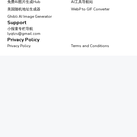
免费AI图片生成Hub
AI工具导航站
美国随机地址生成器
WebP to GIF Converter
Ghibli AI Image Generator
Support
小报童专栏导航
lyqtzs@gmail.com
Privacy Policy
Privacy Policy
Terms and Conditions