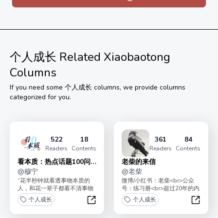
个人成长
Related Xiaobaotong
Columns
If you need some
个人成长
columns, we provide columns
categorized for you.
522
18
361
84
Readers
Contents
Readers
Contents
看本质：热点话题100问
老柴的来信
系列【B端完结】
@
穆宁
@
老柴
“花半秒钟就看透事物本质的
微博/小红书：老柴<br>公众
人，和花一辈子都看不清事物
号：练习册<br>超过20年的内
本质的人，注定有截然不同的
容创作者<br>女性户外品牌
个人成长
个人成长
命运。” 大家好，我...
「岳下」创...
看本质：热点话题100问系列【B端完
老柴的