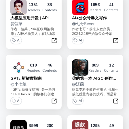
1351
33
1856
41
Readers
Contents
Readers
Contents
大模型应用开发 | API 实
AI+公众号爆文写作
操
@
菠菜
@
七哥Seven
作者：菠菜，9年互联网架构
作者七哥：前京东程序员，
师；AI技术负责人；在职场亲
2024.2.18开始做公众号爆
手带出多个年入百万 P8+ 人
文，4个月涨粉10000+， 流量
AI
AI
才；“AI破局俱...
主变现4w...
大模型应用开发 | API 实操
AI+公
819
46
809
12
Readers
Contents
Readers
Contents
GPTs 新鲜度指南
你的第一本 AIGC 创作指
@
小七姐
南
@
泛函
[ GPTs 新鲜度指南 ] 是一群叫
这篇专栏不教任何用 AI 批量生
“ GPTHacker ” 的极客们创建
成低质量内容的技巧，而是希
的，他们致力于创作和...
望能够让你利用 AI 进行体面的
AI
AI
创作。让 ...
GPTs 新鲜度指南
你的第一
3999
200
1295
49