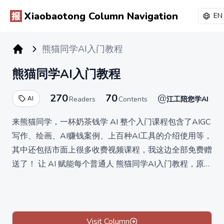
Xiaobaotong Column Navigation
EN
熊猫同学AI入门教程
小报童专栏
熊猫同学AI入门教程
270
70
@
AI
Readers
Contents
江工陪您学AI
来熊猫同学，一杯奶茶钱学 AI 整个入门课程包含了AIGC
写作、绘画、AI赚钱案例、上百种AI工具的介绍使用等，
其中还包括市面上很多收费视频课程，我这边全部免费赠
送了！ 让 AI 赋能每个普通人 熊猫同学AI入门教程，原价
399元，现在是 10元买断制。准备满200人，上涨10
元，趁现在还没涨价，先闭眼入，案例和资料也在陆续更
新中！ 所有付费的朋友，都可以加入熊猫同学AI-VIP学
习交流群，并享受60%的产品分佣！这个小册首要目的
Visit Column