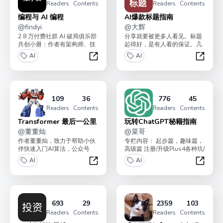
Readers
Contents
Readers
Contents
编程与 AI 编程
AI爆款标题指南
@
findyi
@
大辉
2.8 万付费社群 AI 破局俱乐部
分享就要被更多人看见。标题
共创小册：作者有架构师、技
起得好，是有人看的保证。几
术负责人、大厂程序员等，旨
百阅读和几万阅读，只差一个
AI
AI
在帮助程序员...
好标题。小册有四个专栏...
编程与 AI 编程
AI爆款
109
36
776
45
Readers
Contents
Readers
Contents
Transformer 最后一公里
玩转ChatGPT秘籍指南
@
董董灿
@
菜哥
作者董董灿，致力于帮助小伙
专栏内容： 起步篇，趣味篇，
伴快速入门AI算法，公众号
高级篇 注册/升级Plus4各种坑/
《董董灿是个攻城狮》主理
让GPT生图片/GPT4生高清图...
AI
AI
人。基于Transfor...
Transformer 最后一公里
玩转Ch
693
29
2359
103
Readers
Contents
Readers
Contents