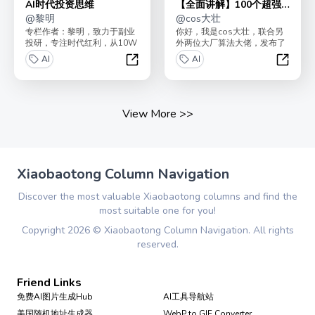
AI时代投资思维
【全面讲解】100个超强
@
黎明
机器学习模型
@
cos大壮
专栏作者：黎明，致力于副业
你好，我是cos大壮，联合另
投研，专注时代红利，从10W
外两位大厂算法大佬，发布了
本金起步到收益超8位数，曾
《100个超强机器学习算法模
AI
AI
初期便投资特斯拉、美...
型》！最近，全网突...
AI时代投资思维
【全面
View More
>>
Xiaobaotong Column Navigation
Discover the most valuable Xiaobaotong columns and find the
most suitable one for you!
Copyright
2026
©
Xiaobaotong Column Navigation
. All rights
reserved.
Friend Links
免费AI图片生成Hub
AI工具导航站
美国随机地址生成器
WebP to GIF Converter