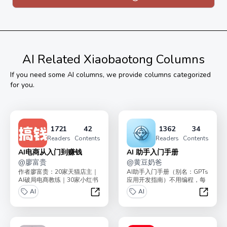
不是赚钱，而是为了传播AI入门知识，希望大家能够把这
些AI入门知识传给有需要的朋友
AI
Related Xiaobaotong Columns
If you need some
AI
columns, we provide columns categorized
for you.
1721
42
1362
34
Readers
Contents
Readers
Contents
AI电商从入门到赚钱
AI 助手入门手册
@
廖富贵
@
黄豆奶爸
作者廖富贵：20家天猫店主｜
AI助手入门手册（别名：GPTs
AI破局电商教练｜30家小红书
应用开发指南）不用编程，每
店铺老板，带领了2000+学员
人都能搭建自己的AI机器人助
AI
AI
副业搞钱。小...
手，提高十倍生...
AI电商从入门到赚钱
AI 助