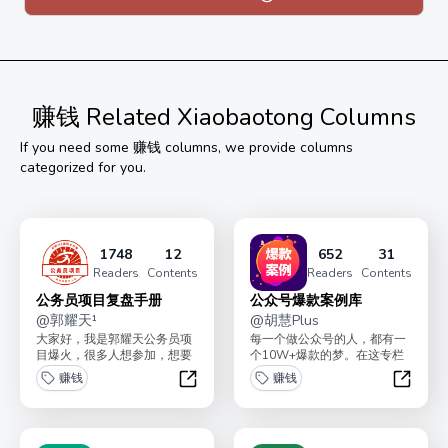
19.9 元。
订阅后, 加微信（aiczy8888）凭截图进交流群, 领《职场
工具包》和 《450个副业搞钱玩法》。
赚钱
Related Xiaobaotong Columns
If you need some
赚钱
columns, we provide columns
categorized for you.
1748
12
652
31
Readers
Contents
Readers
Contents
公务员项目复盘手册
公众号爆款案例库
@
郭耀天¹
@
胡慧Plus
大家好，我是郭耀天公务员项
每一个做公众号的人，都有一
目爆火，很多人想参加，想要
个10W+爆款的梦。在这专栏
复制公务员项目从0做到十万
里，我将长期更新可复制可学
赚钱
赚钱
单成交，手册会把挖掘项...
习借鉴的公众号爆款案...
公务员项目复盘手册
公众号