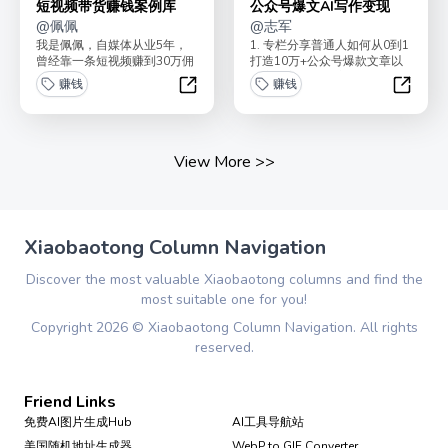
短视频带货赚钱案例库
公众号爆文AI写作变现
@
佩佩
@
志军
我是佩佩，自媒体从业5年，
1. 专栏分享普通人如何从0到1
曾经靠一条短视频赚到30万佣
打造10万+公众号爆款文章以
金，短视频带货实战派。这个
及变现方法2. 内容包含爆款案
赚钱
赚钱
案例库，拆解了100...
例、工具分...
短视频带货赚钱案例库
公众号
View More
>>
Xiaobaotong Column Navigation
Discover the most valuable Xiaobaotong columns and find the
most suitable one for you!
Copyright
2026
©
Xiaobaotong Column Navigation
. All rights
reserved.
Friend Links
免费AI图片生成Hub
AI工具导航站
美国随机地址生成器
WebP to GIF Converter