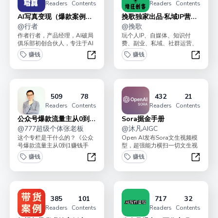
Readers
Contents
Readers
Contents
AI写真变现（爆款案例拆
挽歌独家出品·私域IP营销
解）
@
行者
课
@
挽歌
作者行者，产品经理，AI破局
玩个人IP、自媒体、知识付
俱乐部初创合伙人，专注于AI
费、副业、私域、社群运营、
绘画，AI视频领域。公众号日
朋友圈运营、副业等的朋友，
赚钱
赚钱
更百天，3个月粉...
建议订阅本专栏，逐步打...
AI写真变现（爆款案例拆解）
挽歌独家
509
78
432
21
Readers
Contents
Readers
Contents
公众号爆款流量主从0到1
Sora掘金手册
赚钱手册
@
777超级个体张老板
@
沐凡AIGC
这个专栏是干什么的？《公众
Open AI发布Sora文生视频模
号爆款流量主从0到1赚钱手
型，超强能力横扫一切文生视
册》，带你从0到1学习项目的
频模型，堪称地表最强视频模
赚钱
赚钱
操作，不仅学会一个赚...
型！我是沐凡...
公众号爆款流量主从0到1赚钱手册
Sora
385
101
717
32
Readers
Contents
Readers
Contents