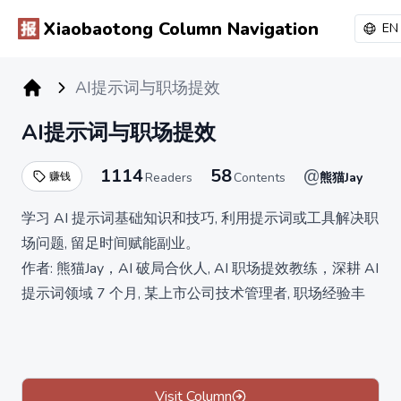
Xiaobaotong Column Navigation
EN
AI提示词与职场提效
小报童专栏
AI提示词与职场提效
1114
58
@
赚钱
Readers
Contents
熊猫Jay
学习 AI 提示词基础知识和技巧, 利用提示词或工具解决职
场问题, 留足时间赋能副业。
作者: 熊猫Jay，AI 破局合伙人, AI 职场提效教练，深耕 AI
提示词领域 7 个月, 某上市公司技术管理者, 职场经验丰
富。
内容: 提示词基础入门、提示词常见技巧、思维模型与职
场、职场通用场景、特定岗位场景, 具体见置顶帖。
原价299，限时 10 元买断制，满 1000 人订阅涨价至
Visit Column