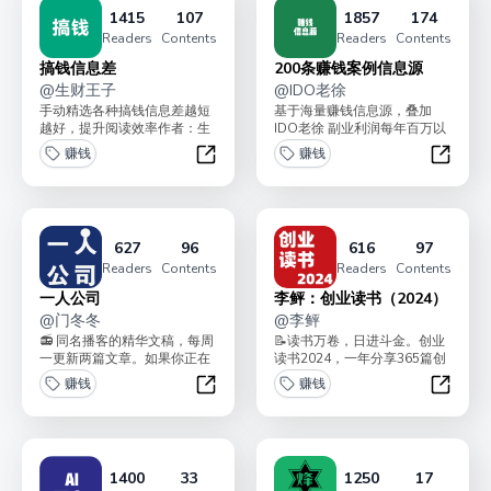
1415
107
1857
174
Readers
Contents
Readers
Contents
搞钱信息差
200条赚钱案例信息源
@
生财王子
@
IDO老徐
手动精选各种搞钱信息差越短
基于海量赚钱信息源，叠加
越好，提升阅读效率作者：生
IDO老徐 副业利润每年百万以
财王子，AI破局俱乐部合伙
上的「赚钱敏感度和实践经
赚钱
赚钱
人，AI破局航海教练，...
验」，由 IDO老徐...
搞钱信息差
200
627
96
616
97
Readers
Contents
Readers
Contents
一人公司
李鲆：创业读书（2024）
@
门冬冬
@
李鲆
📻 同名播客的精华文稿，每周
📝读书万卷，日进斗金。创业
一更新两篇文章。如果你正在
读书2024，一年分享365篇创
探索自由职业的可能性，想看
业读书笔记。可永久阅读。让
赚钱
赚钱
到脱离平台的商业模...
创业者少走弯路...
一人公司
李鲆：创
1400
33
1250
17