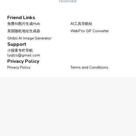
reserved.
Friend Links
免费AI图片生成Hub
AI工具导航站
美国随机地址生成器
WebP to GIF Converter
Ghibli AI Image Generator
Support
小报童专栏导航
lyqtzs@gmail.com
Privacy Policy
Privacy Policy
Terms and Conditions