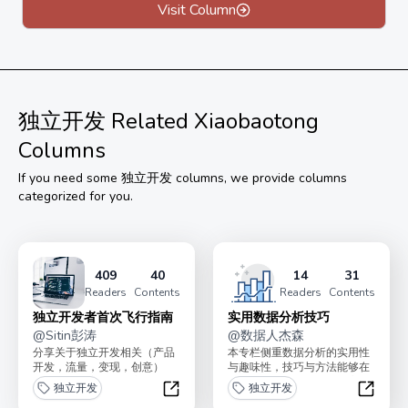
Visit Column
独立开发
Related Xiaobaotong
Columns
If you need some
独立开发
columns, we provide columns
categorized for you.
409
40
14
31
Readers
Contents
Readers
Contents
独立开发者首次飞行指南
实用数据分析技巧
@
Sitin彭涛
@
数据人杰森
分享关于独立开发相关（产品
本专栏侧重数据分析的实用性
开发，流量，变现，创意）
与趣味性，技巧与方法能够在
等。帮你开启一条独立开发副
日常工作中快速落地，提高数
独立开发
独立开发
业入门道路。原价169。...
据分析的效率，提升分析...
独立开发者首次飞行指南
实用数