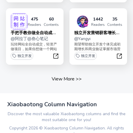
475
60
1442
35
Readers
Contents
Readers
Contents
手把手教你做全自动成交
独立开发营销获客增长手
网站
@
阿拉丁@叁心笔记
册
@
Yangyi
玩转网站全自动成交，轻资产
期望帮助独立开发个体完成初
做项目，如果你想做一个网站
期增长和商业验证掌握市场营
并且想利用网站后期全自动成
销，流量获取，获客增长的入
独立开发
独立开发
交，那么这个专栏适合你...
门方法收获1000位狂...
手把手教你做全自动成交网站
独立开
View More
>>
Xiaobaotong Column Navigation
Discover the most valuable Xiaobaotong columns and find the
most suitable one for you!
Copyright
2026
©
Xiaobaotong Column Navigation
. All rights