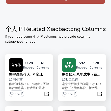
价值599元，现12.8元永久买断，满1000人涨价，承诺
更新30篇以上，购买后加微信yunfangtan,免费进IP故事
陪伴群
个人IP
Related Xiaobaotong Columns
If you need some
个人IP
columns, we provide columns
categorized for you.
1128
61
592
128
Readers
Contents
Readers
Contents
数字游民·个人 IP 变现
IP合伙人·八年成事（百问
@
闫小林
百答）
@
IDO老徐
作者闫小林：40 万读者，医学
这个专栏解决的问题：对 IDO
跨行程序员，付费用户累计
老徐「万元客单价」新产品
30000+，目前自由职业，即将
《老徐合伙人》感兴趣，但还
个人IP
个人IP
走遍中国。专...
在纠结。或不确定是否...
数字游民·个人 IP 变现
IP合伙