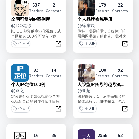
537
2
179
22
Readers
Contents
Readers
Contents
全网可复制IP案例库
个人品牌修炼手册
@
IDO老徐
@
徐东辰
以 IDO老徐 的商业化视角，从
你好！我是哈雷，自媒体「哈
全网精选 100 个可复制IP案
雷的图书馆」的作者。我对这
例，探索可复制路径 。不限
个专栏的定位是：看完就会的
个人IP
个人IP
于：微信生...
实操手册 + 迅速提升...
全网可复制IP案例库
个人品
93
14
100
92
Readers
Contents
Readers
Contents
个人IP·定位100例
人设型IP账号的起号流程
@
路之
➕半小时咨询服务
@
亚超
定位是什么？怎么找定位？怎
课程解读： 1、从零做账号的
么找到自己的兴趣擅长？目标
整体流程，只讲步骤 2、包含
用户是谁？应该定在哪个领
拍摄/剪辑/文案/对标/投流 3、
个人IP
个人IP
域？路之亲手在全网搜寻 ...
包含...
个人IP·定位100例
人设型
16
85
2956
52