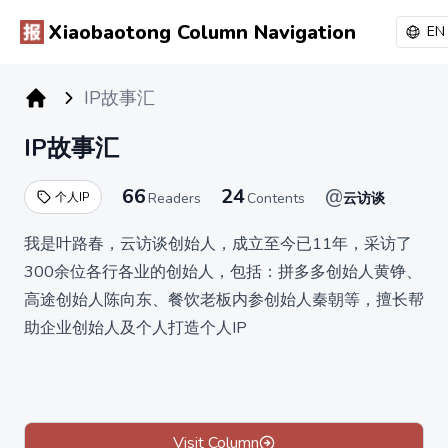
Xiaobaotong Column Navigation
EN
IP故事汇
小报童专栏
IP故事汇
66
24
@
个人IP
Readers
Contents
云访谈
我是叶路春，云访谈创始人，成立至今已11年，采访了
300余位各行各业的创始人，包括：拼多多创始人黄铮、
高途创始人陈向东、餐饮老板内参创始人秦朝等，擅长帮
助企业创始人及个人打造个人IP
小册主要内容为汇集了各行各业爆款IP故事及故事拆解
互联网行业：知乎、抖音、快手、小红书、公众号等等；
实体行业：餐饮、美业、酒业、养殖业、娱乐业(KTV)等
等
Visit Column