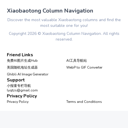
Xiaobaotong Column Navigation
Discover the most valuable Xiaobaotong columns and find the
most suitable one for you!
Copyright
2026
©
Xiaobaotong Column Navigation
. All rights
reserved.
Friend Links
免费AI图片生成Hub
AI工具导航站
美国随机地址生成器
WebP to GIF Converter
Ghibli AI Image Generator
Support
小报童专栏导航
lyqtzs@gmail.com
Privacy Policy
Privacy Policy
Terms and Conditions