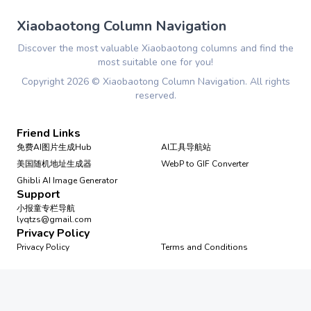
Xiaobaotong Column Navigation
Discover the most valuable Xiaobaotong columns and find the
most suitable one for you!
Copyright
2026
©
Xiaobaotong Column Navigation
. All rights
reserved.
Friend Links
免费AI图片生成Hub
AI工具导航站
美国随机地址生成器
WebP to GIF Converter
Ghibli AI Image Generator
Support
小报童专栏导航
lyqtzs@gmail.com
Privacy Policy
Privacy Policy
Terms and Conditions