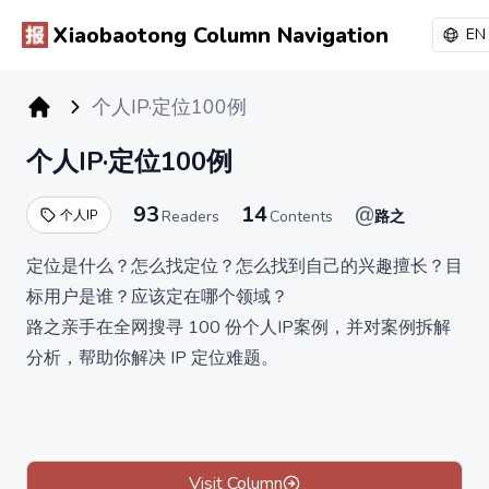
Xiaobaotong Column Navigation
EN
个人IP·定位100例
小报童专栏
个人IP·定位100例
93
14
@
个人IP
Readers
Contents
路之
定位是什么？怎么找定位？怎么找到自己的兴趣擅长？目
标用户是谁？应该定在哪个领域？
路之亲手在全网搜寻 100 份个人IP案例，并对案例拆解
分析，帮助你解决 IP 定位难题。
路之是谁？日更写作1400天，影响 20000+写作者，帮
助1000+走上日更之路，为100+提供过 1V1咨询，帮助
很多写作者找到定位、实现商业变现。
专栏原价 199，当前价19.9元，一次付费终身买断。更
Visit Column