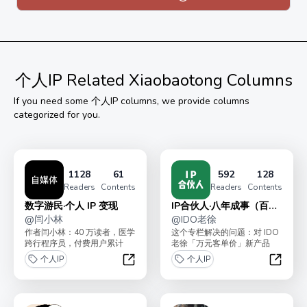
新到 100 篇，恢复原价。
购买后，加微信 luzhi1919，发支付截图，送你【资料
包】+写作交流群+围观朋友圈
个人IP
Related Xiaobaotong Columns
If you need some
个人IP
columns, we provide columns
categorized for you.
1128
61
592
128
Readers
Contents
Readers
Contents
数字游民·个人 IP 变现
IP合伙人·八年成事（百问
@
闫小林
百答）
@
IDO老徐
作者闫小林：40 万读者，医学
这个专栏解决的问题：对 IDO
跨行程序员，付费用户累计
老徐「万元客单价」新产品
30000+，目前自由职业，即将
《老徐合伙人》感兴趣，但还
个人IP
个人IP
走遍中国。专...
在纠结。或不确定是否...
数字游民·个人 IP 变现
IP合伙