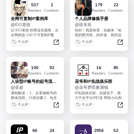
537
2
179
22
Readers
Contents
Readers
Contents
全网可复制IP案例库
个人品牌修炼手册
@
IDO老徐
@
徐东辰
以 IDO老徐 的商业化视角，从
你好！我是哈雷，自媒体「哈
全网精选 100 个可复制IP案
雷的图书馆」的作者。我对这
例，探索可复制路径 。不限
个专栏的定位是：看完就会的
个人IP
个人IP
于：微信生...
实操手册 + 迅速提升...
全网可复制IP案例库
个人品
100
92
16
85
Readers
Contents
Readers
Contents
人设型IP账号的起号流程
花爷和IP实战俱乐部
➕半小时咨询服务
@
亚超
@
花爷梦呓换酒钱
课程解读： 1、从零做账号的
IP实战俱乐部，实操实干，致
整体流程，只讲步骤 2、包含
力于全平台IP打造 帮助小白和
拍摄/剪辑/文案/对标/投流 3、
专家从0到1起号 为老板提供业
个人IP
个人IP
包含...
务增长咨...
人设型IP账号的起号流程➕半小时咨询
花爷和
66
24
2956
52