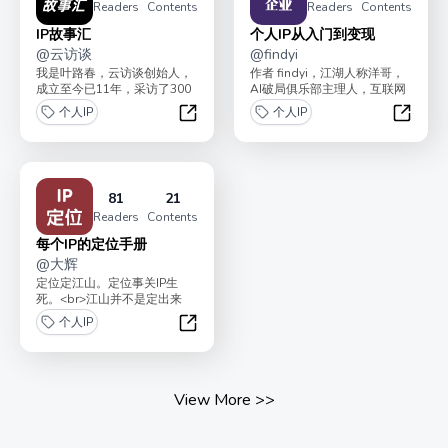
Readers
Contents
Readers
Contents
IP故事汇
个人IP从入门到变现
@
云访谈
@
findyi
我是叶路春，云访谈创始人，
作者 findyi，江湖人称洋哥，
成立至今已11年，采访了300
AI破局俱乐部主理人，互联网
余位各行各业的创始人，包
从业15年。公众号、知乎积累
个人IP
个人IP
括：拼多多创始人黄铮...
读者50万...
IP故事汇
个人I
81
21
Readers
Contents
每个IP的定位手册
@
大辉
定位定江山。定位事关IP生
死。<br>江山并不是定出来
的，而是打出来的。这个小
个人IP
册，分享大辉提炼出来的...
每个IP的定位手册
View More
>>