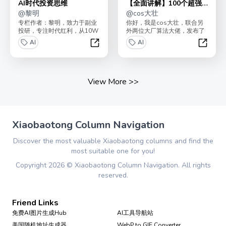
AI时代投资思维
【全面讲解】100个超强
@
黎明
机器学习模型
@
cos大壮
专栏作者：黎明，致力于副业
你好，我是cos大壮，联合另
投研，专注时代红利，从10W
外两位大厂算法大佬，发布了
本金起步到收益超8位数，曾
《100个超强机器学习算法模
AI
AI
初期便投资特斯拉、美...
型》！最近，全网突...
AI时代投资思维
【全面
View More
>>
Xiaobaotong Column Navigation
Discover the most valuable Xiaobaotong columns and find the
most suitable one for you!
Copyright
2026
©
Xiaobaotong Column Navigation
. All rights
reserved.
Friend Links
免费AI图片生成Hub
AI工具导航站
美国随机地址生成器
WebP to GIF Converter