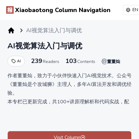
Xiaobaotong Column Navigation
EN
AI视觉算法入门与调优
小报童专栏
AI视觉算法入门与调优
239
103
@
AI
Readers
Contents
董董灿
作者董董灿，致力于小伙伴快速入门AI视觉技术。公众号
《董董灿是个攻城狮》主理人，多年AI算法开发和调优经
验。
本专栏已更新完成，共100+讲原理解析和代码实战，配
有代码仓库。
本专栏从传统计算机视觉背景讲起，由浅入深的剖析图像
的像素、卷积、池化、残差结构、激活、SoftMax 分类、
全连接等算法原理。
Visit Column