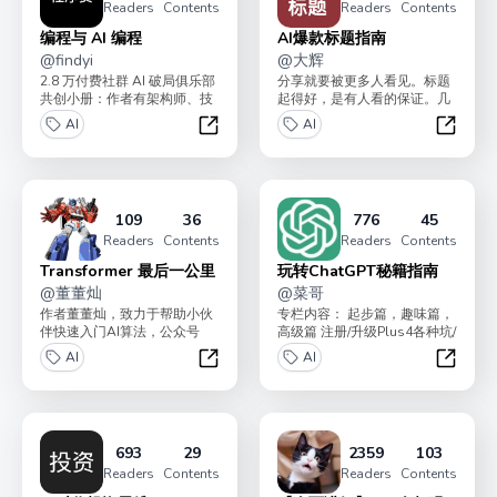
Readers
Contents
Readers
Contents
编程与 AI 编程
AI爆款标题指南
@
findyi
@
大辉
2.8 万付费社群 AI 破局俱乐部
分享就要被更多人看见。标题
共创小册：作者有架构师、技
起得好，是有人看的保证。几
术负责人、大厂程序员等，旨
百阅读和几万阅读，只差一个
AI
AI
在帮助程序员...
好标题。小册有四个专栏...
编程与 AI 编程
AI爆款
109
36
776
45
Readers
Contents
Readers
Contents
Transformer 最后一公里
玩转ChatGPT秘籍指南
@
董董灿
@
菜哥
作者董董灿，致力于帮助小伙
专栏内容： 起步篇，趣味篇，
伴快速入门AI算法，公众号
高级篇 注册/升级Plus4各种坑/
《董董灿是个攻城狮》主理
让GPT生图片/GPT4生高清图...
AI
AI
人。基于Transfor...
Transformer 最后一公里
玩转Ch
693
29
2359
103
Readers
Contents
Readers
Contents