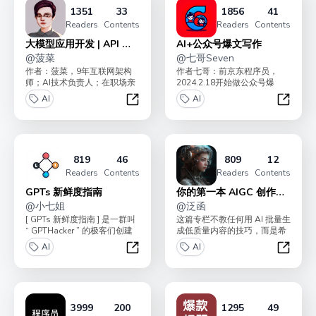
1351
33
1856
41
Readers
Contents
Readers
Contents
大模型应用开发 | API 实
AI+公众号爆文写作
操
@
菠菜
@
七哥Seven
作者：菠菜，9年互联网架构
作者七哥：前京东程序员，
师；AI技术负责人；在职场亲
2024.2.18开始做公众号爆
手带出多个年入百万 P8+ 人
文，4个月涨粉10000+， 流量
AI
AI
才；“AI破局俱...
主变现4w...
大模型应用开发 | API 实操
AI+公
819
46
809
12
Readers
Contents
Readers
Contents
GPTs 新鲜度指南
你的第一本 AIGC 创作指
@
小七姐
南
@
泛函
[ GPTs 新鲜度指南 ] 是一群叫
这篇专栏不教任何用 AI 批量生
“ GPTHacker ” 的极客们创建
成低质量内容的技巧，而是希
的，他们致力于创作和...
望能够让你利用 AI 进行体面的
AI
AI
创作。让 ...
GPTs 新鲜度指南
你的第一
3999
200
1295
49