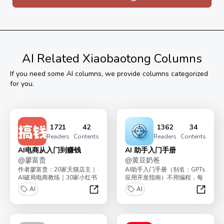
并带你从零手写以上所有算法，从零手写模型完成图像识
别。最后，对手写的模型进行性能调优。
适合希望入门AI视觉算法、希望提高并学习性能调优的朋
友。
AI
Related Xiaobaotong Columns
你可详查看专栏的置顶文章了解详。
If you need some
AI
columns, we provide columns categorized
祝你学有所成，收获满满。
for you.
1721
42
1362
34
Readers
Contents
Readers
Contents
AI电商从入门到赚钱
AI 助手入门手册
@
廖富贵
@
黄豆奶爸
作者廖富贵：20家天猫店主｜
AI助手入门手册（别名：GPTs
AI破局电商教练｜30家小红书
应用开发指南）不用编程，每
店铺老板，带领了2000+学员
人都能搭建自己的AI机器人助
AI
AI
副业搞钱。小...
手，提高十倍生...
AI电商从入门到赚钱
AI 助