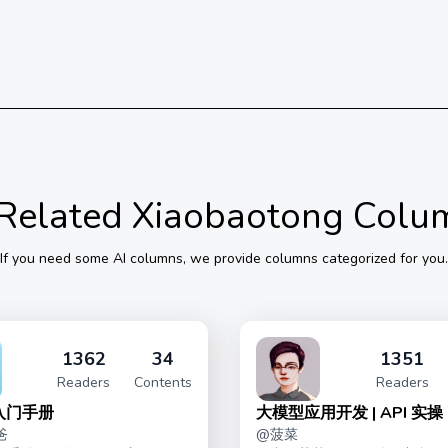
Related Xiaobaotong Colu
If you need some
AI
columns, we provide columns categorized for you.
1362
34
1351
Readers
Contents
Readers
手入门手册
大模型应用开发 | API 实操
爸
@
菠菜