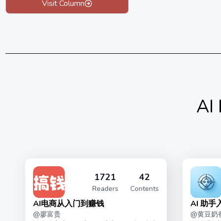
Visit Column
AI
1721
42
Readers
Contents
AI电商从入门到赚钱
AI 助
@
廖富贵
@
黄豆奶