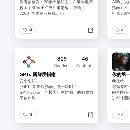
作者廖富贵：20家天猫店主｜AI破局电商
AI助手入
教练｜30家小红书店铺老板，带领了
指南）不
2000+学员副业搞钱。小...
机器人助手
AI
AI
AI电商从入门到赚钱
819
46
Readers
Contents
GPTs 新鲜度指南
你的第一
@
小七姐
@
泛函
[ GPTs 新鲜度指南 ] 是一群叫 “
这篇专栏不
GPTHacker ” 的极客们创建的，他们致力
内容的技
于创作和...
进行体面的
AI
AI
GPTs 新鲜度指南