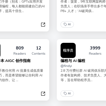
门手册（别名：GPTs应用开发
作者：菠菜，9年互联网架构师
用编程，每人都能搭建自己的AI
负责人；在职场亲手带出多个
，提高十倍生...
P8+ 人才；“AI破局俱...
AI
AI 助手入门手册
809
12
3999
Readers
Contents
Readers
本 AIGC 创作指南
编程与 AI 编程
@
findyi
教任何用 AI 批量生成低质量
2.8 万付费社群 AI 破局俱乐
巧，而是希望能够让你利用 AI
作者有架构师、技术负责人、
创作。让 ...
等，旨在帮助程序员...
AI
你的第一本 AIGC 创作指南