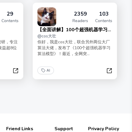
29
2359
103
Contents
Readers
Contents
【全面讲解】100个超强机器学习模
@
cos大壮
型
投研，专注
你好，我是cos大壮，联合另外两位大厂
收益超8位
算法大佬，发布了《100个超强机器学习
算法模型》！最近，全网突...
AI
AI时代投资思维
【全面讲解
Friend Links
Support
Privacy Policy