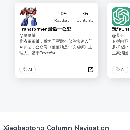
109
36
Readers
Contents
Transformer 最后一公里
玩转Ch
@
董董灿
@
菜哥
作者董董灿，致力于帮助小伙伴快速入门
专栏内容
AI算法，公众号《董董灿是个攻城狮》主
册/升级Pl
理人。基于Transfor...
生高清图..
AI
AI
Transformer 最后一
Xiaobaotong Column Navigation