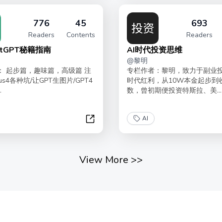
776
45
693
Readers
Contents
Readers
atGPT秘籍指南
AI时代投资思维
@
黎明
： 起步篇，趣味篇，高级篇 注
专栏作者：黎明，致力于副业
us4各种坑/让GPT生图片/GPT4
时代红利，从10W本金起步到
.
数，曾初期便投资特斯拉、美...
AI
公里
玩转ChatGPT秘籍指南
View More
>>