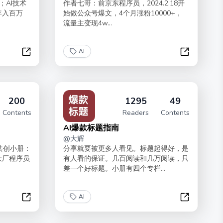
；AI技术
作者七哥：前京东程序员，2024.2.18开
年入百万
始做公众号爆文，4个月涨粉10000+，
流量主变现4w...
AI
大模型应用开发 | API 实操
AI+公众号
200
1295
49
Contents
Readers
Contents
AI爆款标题指南
@
大辉
部共创小册：
分享就要被更多人看见。标题起得好，是
大厂程序员
有人看的保证。几百阅读和几万阅读，只
差一个好标题。小册有四个专栏...
AI
编程与 AI 编程
AI爆款标题