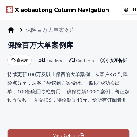
Xiaobaotong Column Navigation
EN
保险百万大单案例库
小报童专栏
保险百万大单案例库
58
73
@
案例库
Readers
Contents
小女巫忻忻
持续更新100万及以上保费的大单案例，从客户KYC到风
险点分享，从客户异议到方案设计。 “照抄”成功卖出一
单，100倍赚回专栏费用。 确保更新100个案例，价值超
过五位数。 原价499，特价期间49元。给所有订阅者开
通60%分销佣金，与好友分享好东西，赚一杯咖啡钱。
对案例的延申感兴趣的，欢迎加我V16042458。
Visit Column