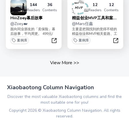
144
36
12
12
Readers
Contents
Readers
Contents
HiiiZoey幕后故事
精益创业MVP工具和案例
@
Zoey🐋
库
@
Mars任鑫
面向同业朋友的「卖保险」幕
主要是把我找到的觉得不错的
后故事，平均周更。 499元/
精益创业和MVP相关套路、工
年，老朋友续费，6折。不说
具和案例都梳理、罗列一下持
案例库
案例库
套话，只聊真实，...
续更新，预计还得更新...
HiiiZoey幕后故事
精益创
View More
>>
Xiaobaotong Column Navigation
Discover the most valuable Xiaobaotong columns and find the
most suitable one for you!
Copyright
2026
©
Xiaobaotong Column Navigation
. All rights
reserved.