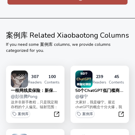
案例库
Related Xiaobaotong Columns
If you need some
案例库
columns, we provide columns
categorized for you.
307
100
239
45
Readers
Contents
Readers
Contents
一根网线卖保险：新保险
50个ChatGPT低门槛商业
人的展业指南
@
彭佳腾Pong
变现指南
@
穆宁
这并非新手教程，只是我定期
大家好，我是穆宁。最近
存档的个人偏见。辐射范围：
chatGPT的概念十分火爆，我
- 输出方法论 - 被动获客 - 聊客
亲身使用了一段时间之后，深
案例库
案例库
户...
刻体会到了它背后蕴含...
一根网线卖保险：新保险人的展业指
50个C