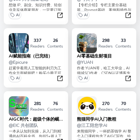
想做 IP、副业、知识付费、轻创
【专栏介绍】 专栏主要分基础
业及实体商家朋友，一定要订阅
篇、Prompt基础、案例和插件与
此专栏，提高成事概率。如何借
AI
工具四个部分。从零开始，系统
AI
助 AI+ ...
性的学习...
AI小红书从入门到变现
小白玩转
337
26
298
33
Readers
Contents
Readers
Contents
AI赋能指南（已完结）
AI零基础生财项目
@
Epicure
@
YUAN
赶紧学着用人工智能的利刃为工
作者:YUAN哥，哈工大毕业，AI
作全方面赋能吧！购买小册子可
领域SCI作者，CSDN认证博客专
享受下列权益1、AI赋能手册：
AI
家。加入本专栏，你将获得: 1...
AI
从入门了解...
AI赋能指南（已完结）
AI零
281
76
270
70
Readers
Contents
Readers
Contents
AIGC时代：超级个体的崛
熊猫同学AI入门教程
起
@
EIC 共创团队
@
江工陪您学AI
一本从认知到实操，从入门到精
来熊猫同学，一杯奶茶钱学 AI 整
通的AI百科全书。包括5+篇人工
个入门课程包含了AIGC写作、绘