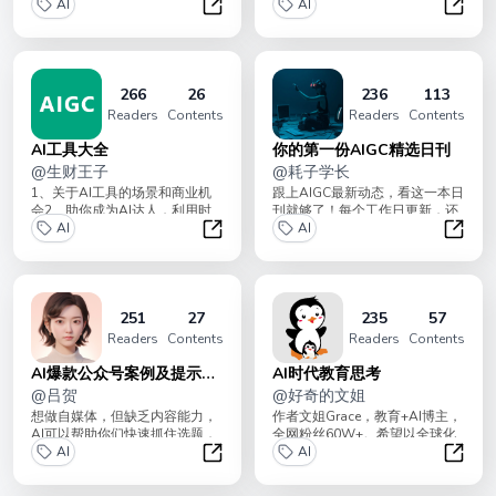
智能发展历史，10+篇AIGC时代
AI
画、AI赚钱案例、上百种AI工
AI
对人工...
具...
AIGC时代：超级个体的崛起
熊猫同
266
26
236
113
Readers
Contents
Readers
Contents
AI工具大全
你的第一份AIGC精选日刊
@
生财王子
@
耗子学长
1、关于AI工具的场景和商业机
跟上AIGC最新动态，看这一本日
会2、助你成为AI达人，利用时
刊就够了！每个工作日更新，还
间差和信息差赚取AI财富3、内
AI
原传统纸媒极致阅读体验！本刊
AI
容涵盖动态...
于2023年...
AI工具大全
你的第
251
27
235
57
Readers
Contents
Readers
Contents
AI爆款公众号案例及提示词
AI时代教育思考
模板
@
吕贺
@
好奇的文姐
想做自媒体，但缺乏内容能力，
作者文姐Grace，教育+AI博主，
AI可以帮助你们快速抓住选题，
全网粉丝60W+。希望以全球化
内容框架，然后参考你投喂给它
AI
视野，通过PBL项目式学习、
AI
的文章，写出符...
STE...
AI爆款公众号案例及提示词模板
AI时