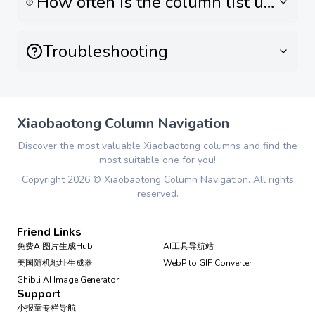
How often is the column list updat
Troubleshooting
Xiaobaotong Column Navigation
Discover the most valuable Xiaobaotong columns and find the
most suitable one for you!
Copyright
2026
©
Xiaobaotong Column Navigation
. All rights
reserved.
Friend Links
免费AI图片生成Hub
AI工具导航站
美国随机地址生成器
WebP to GIF Converter
Ghibli AI Image Generator
Support
小报童专栏导航