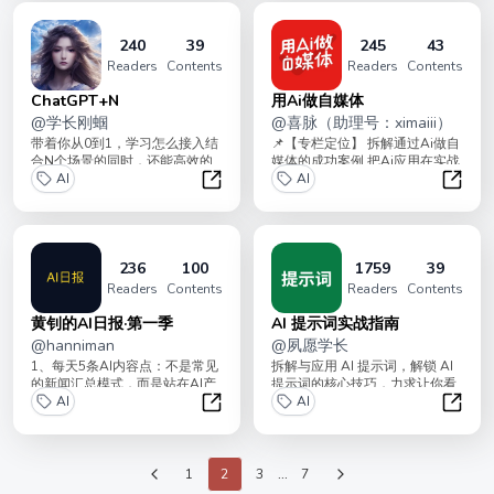
240
39
245
43
Readers
Contents
Readers
Contents
ChatGPT+N
用Ai做自媒体
@
学长刚蝈
@
喜脉（助理号：ximaiii）
带着你从0到1，学习怎么接入结
📌【专栏定位】 拆解通过Ai做自
合N个场景的同时，还能高效的
媒体的成功案例 把Ai应用在实战
利用 ChatGPT 赚点小钱(信息差
AI
中，打通方法技巧跟底层逻辑
AI
+认...
📰...
ChatGPT+N
用Ai
236
100
1759
39
Readers
Contents
Readers
Contents
黄钊的AI日报·第一季
AI 提示词实战指南
@
hanniman
@
夙愿学长
1、每天5条AI内容点：不是常见
拆解与应用 AI 提示词，解锁 AI
的新闻汇总模式，而是站在AI产
提示词的核心技巧，力求让你看
品经理视角，提炼干货认知、展
AI
完就能学会、学完就能用上。作
AI
示“wha...
者夙愿...
黄钊的AI日报·第一季
AI 
1
2
3
...
7